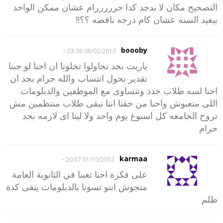
التصحيح مكان لا بدجد كدا حرررررام عشان ممكن الواحد
بيعيد السنه عشان كام درجه ناقصه ؟؟!!
-
boooby
08/02/2013 03:36
ياريت بجد تحاولوا تخلونا ان احنا لو جبنا
تقدير نحول انتساب والله حرام بجد ان
احنا لسه طلاب جدد ونتساوى مع الموظفين والدبلومات
اللى متعبوش واحنا من حقنا اننا نبقى طلاب منتظمين مش
تروح الجامعه كل اسبوع يوم واحد ولا لينا اى لازمه بجد
حرام
-
karmaa
01/10/2012 20:57
على فكرة احنا تعبنا في الثانوية العامة
متجوش انتو تسونا بالدبلومات ينقى كدة
ظلم