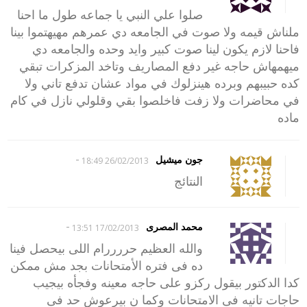
صلوا علي النبي يا جماعه طول ما احنا
ملناش قيمه ولا صوت في الجامعه دي عمرهم مهيهتموا بينا
فاحنا لازم يكون لينا صوت كبير وايد وحده والجامعه دي
ميهمهاش حاجه غير دفع المصاريف وتاخد المزكرات تبقي
كده حبيبهم وبرده هينزلوك في مواد عشان تدفع تاني ولا
في محاضرات ولا زفت فاخلصوا بقي وقلولي نازل في كام
ماده
-
جون ميشيل
26/02/2013 18:49
النتائج
-
محمد المصرى
17/02/2013 13:51
والله العظيم حررررام اللى بيحصل فينا
ده فى فتره الأمتحانات بجد مش ممكن
كدا الدكتور بيقول ركزو على حاجه معينه وفجأه بيجيب
حاجات تانيه فى الامتحانات وكما ن بيرعوش حد فى