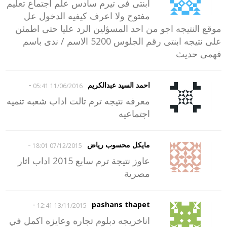
ابنتى فى تيرم سادس علم اجتماع تعليم
مفتوح ولا اعرف كيفيه الدخول عل
موقع النتيجه اجو من احد المسؤلين الرد عليا حتى اطمئن
على نتيجه ابنتى رقم الجلوس 5200 الاسم / ندى باسم
فهمى حديث
-
احمد السيد عبدالكريم
11/06/2016 05:41
معرفه نتيجه ترم تالت اداب شعبه تنميه
اجتماعيه
-
مايكل محسوب رياض
07/12/2015 18:01
عاوز نتيجة ترم سابع 2015 اداب اثار
مصرية
-
pashans thapet
13/11/2015 12:41
اناخريجه دبلوم تجاره وعايزه اكمل في