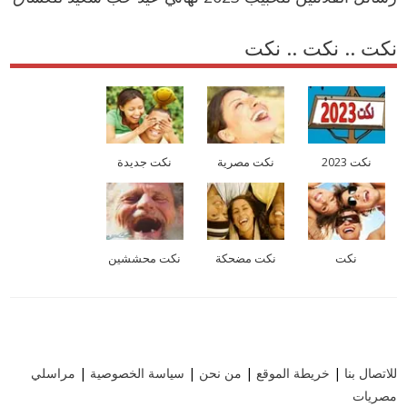
نكت .. نكت .. نكت
نكت 2023
نكت مصرية
نكت جديدة
نكت
نكت مضحكة
نكت محششين
للاتصال بنا
|
خريطة الموقع
|
من نحن
|
سياسة الخصوصية
|
مراسلي
مصريات