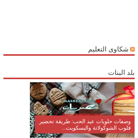
شكاوى التعليم
بلد البنات
وصفات حلويات عيد الحب: طريقة تحضير
قلوب الشوكولاتة والبسكويت...