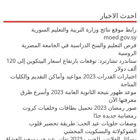
احدث الاخبار
رابط موقع نتائج وزارة التربية والتعليم السورية
moed.gov.sy
فرص التعليم والمنح الدراسية في الجامعة المصرية
الروسية
ستاندرد تشارترد: توقعات بارتفاع اسعار البيتكوين إلى 120
ألف دولار
اختبارات القدرات 2023 مواعيد وأماكن التقديم والكليات
المتاحة
موعد ظهور نتيجة الثانوية العامة 2023 وأسرع طرق
معرفتها الآن
صور رمضان 2023 تحميل بطاقات وخلفيات كروت
رمضانية جديدة جدًا
وصفات حلويات عيد الحب: طريقة تحضير قلوب
الشوكولاتة والبسكويت المحشي
رسائل الفلانتين للحبيب 2023 تهاني عيد حب سعيد للعشاق