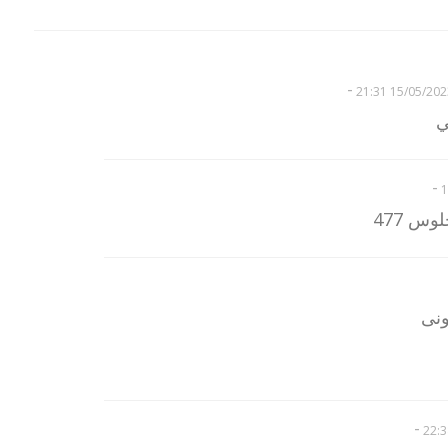
-
15/05/2023 21:
ي
-
وس 477
ونى
-