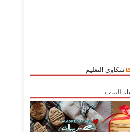
شكاوى التعليم
بلد البنات