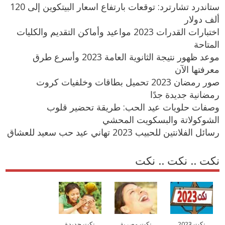
ستاندرد تشارترد: توقعات بارتفاع اسعار البيتكوين إلى 120
ألف دولار
اختبارات القدرات 2023 مواعيد وأماكن التقديم والكليات
المتاحة
موعد ظهور نتيجة الثانوية العامة 2023 وأسرع طرق
معرفتها الآن
صور رمضان 2023 تحميل بطاقات وخلفيات كروت
رمضانية جديدة جدًا
وصفات حلويات عيد الحب: طريقة تحضير قلوب
الشوكولاتة والبسكويت المحشي
رسائل الفلانتين للحبيب 2023 تهاني عيد حب سعيد للعشاق
نكت .. نكت .. نكت
نكت 2023
نكت مصرية
نكت جديدة