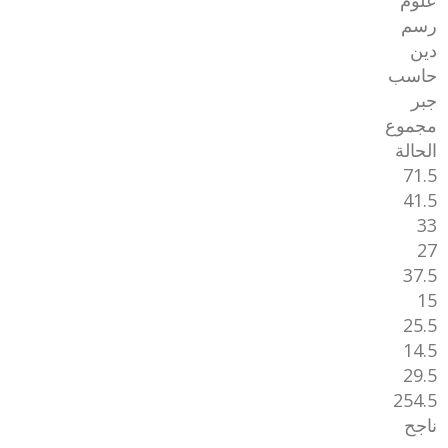
علوم
رسم
دين
حاسب
جبر
مجموع
الحالة
71.5
41.5
33
27
37.5
15
25.5
14.5
29.5
254.5
ناجح