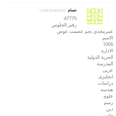
-
حسام
01/06/2015 12:40
47775
رقم_الجلوس
عمرمجدي نجم عصمت عوض
الاسم
1006
الادارة
الحرية الدولية
المدرسة
عربى
انجليزى
دراسات
هندسه
علوم
رسم
دين
حاسب