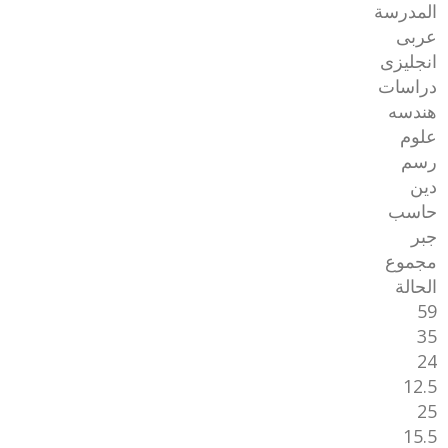
المدرسة
عربى
انجليزى
دراسات
هندسه
علوم
رسم
دين
حاسب
جبر
مجموع
الحالة
59
35
24
12.5
25
15.5