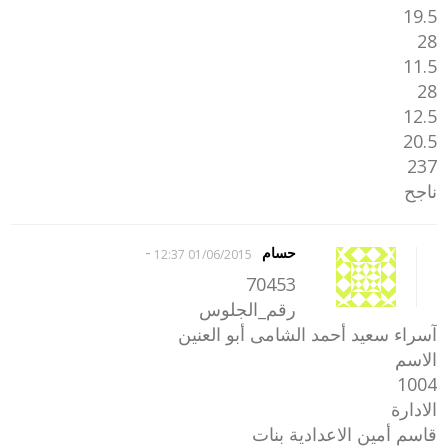
19.5
28
11.5
28
12.5
20.5
237
ناجح
-
حسام
01/06/2015 12:37
70453
رقم_الجلوس
آسراء سعيد أحمد الشامى أبو العنين
الاسم
1004
الادارة
قاسم أمين الاعدادية بنات