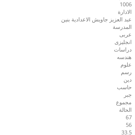
1006
الادارة
عبد العزيز جاويش الاعدادية بنين
المدرسة
عربى
انجليزى
دراسات
هندسه
علوم
رسم
دين
حاسب
جبر
مجموع
الحالة
67
56
33.5