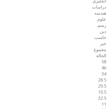
انجليزى
دراسات
هندسه
علوم
رسم
دين
حاسب
جبر
مجموع
الحالة
58
46
34
28.5
29.5
10.5
32.5
11