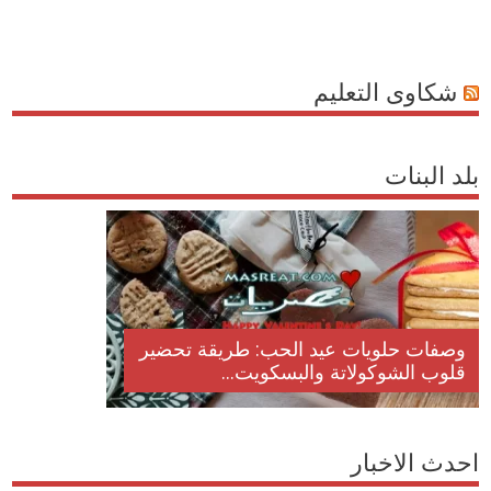
شكاوى التعليم
بلد البنات
وصفات حلويات عيد الحب: طريقة تحضير
قلوب الشوكولاتة والبسكويت...
احدث الاخبار