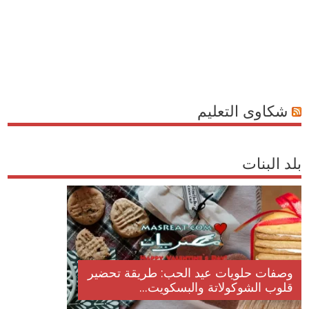
شكاوى التعليم
بلد البنات
وصفات حلويات عيد الحب: طريقة تحضير
قلوب الشوكولاتة والبسكويت...