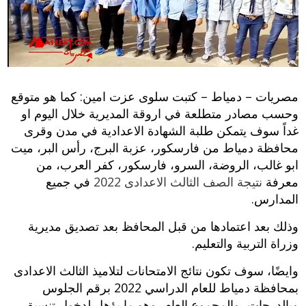
مصريات – دمياط – كتبت سلوى عزت امين: كما هو متوقع
وحسب مصادر متطلعة في اروقة المديرية خلال اليوم او
غداً سوف يتمكن طلبة الشهادة الاعدادية في مدن وقرى
محافظة دمياط من فارسكور، عزبة البرج، رأس البر، ميت
ابو غالب، الروضة، السرو، فارسكور، كفر العرب، من
معرفة
نتيجة الصف الثالث الاعدادى 2022
في جميع
المدارس.
وذلك بعد اعتمادها من قبل المحافظ بعد تصديق مديرية
وزراة التربية والتعليم.
وايضًا، سوف تكون نتائج الامتحانات لتلاميذ الثالث الاعدادى
بمحافظة دمياط للعام الدراسي 2022 برقم الجلوس
وبالدرجات، والمجموع العام، وهو ما يؤهل لدخول تنسيق