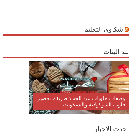
شكاوى التعليم
بلد البنات
وصفات أكلات عيد راس السنة الميلادية
وصفات حلويات
والميلاد المجيد الكريسما...
قلوب الشوكولا
احدث الاخبار