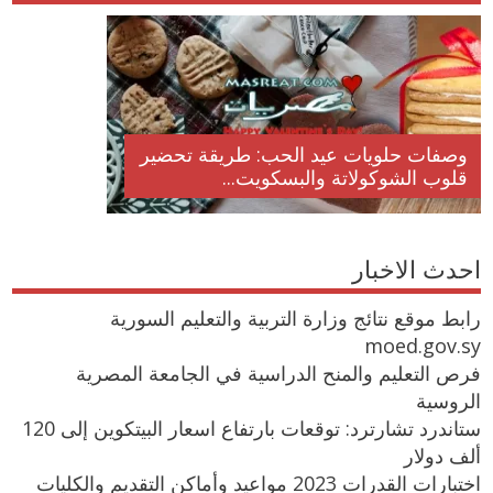
وصفات حلويات عيد الحب: طريقة تحضير
قلوب الشوكولاتة والبسكويت...
احدث الاخبار
رابط موقع نتائج وزارة التربية والتعليم السورية
moed.gov.sy
فرص التعليم والمنح الدراسية في الجامعة المصرية
الروسية
ستاندرد تشارترد: توقعات بارتفاع اسعار البيتكوين إلى 120
ألف دولار
اختبارات القدرات 2023 مواعيد وأماكن التقديم والكليات