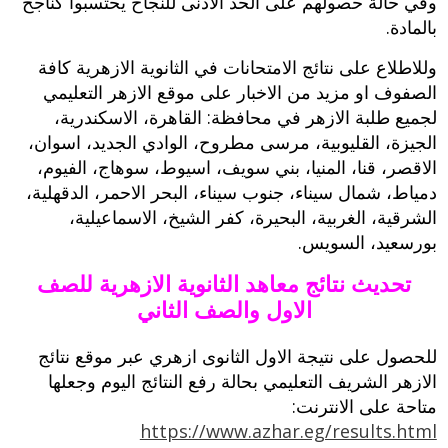
وفي حالة حصولهم على الحد الادنى للنجاح يحتسبوا كناجح
بالمادة.
وللاطلاع على نتائج الامتحانات في الثانوية الازهرية كافة
الصفوف او مزيد من الاخبار على موقع الازهر التعليمي
لجميع طلبة الازهر في محافظة: القاهرة، الاسكندرية،
الجيزة، القليوبية، مرسى مطروح، الوادي الجديد، اسوان،
الاقصر، قنا، المنيا، بني سويف، اسيوط، سوهاج، الفيوم،
دمياط، شمال سيناء، جنوب سيناء، البحر الاحمر، الدقهلية،
الشرقية، الغربية، البحيرة، كفر الشيخ، الاسماعيلية،
بورسعيد، السويس.
تحديث نتائج معاهد الثانوية الازهرية للصف
الاول والصف الثاني
للحصول على نتيجة الاول الثانوى ازهري عبر موقع نتائج
الازهر الشريف التعليمي بحالة رفع النتائج اليوم وجعلها
متاحة على الانترنت:
https://www.azhar.eg/results.html