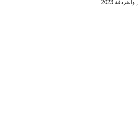
لغردقة 2023
بوي مع
وصفات أكلات عيد راس السنة الميلادية
والميلاد المجيد الكريسما...