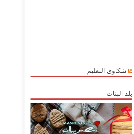
شكاوى التعليم
بلد البنات