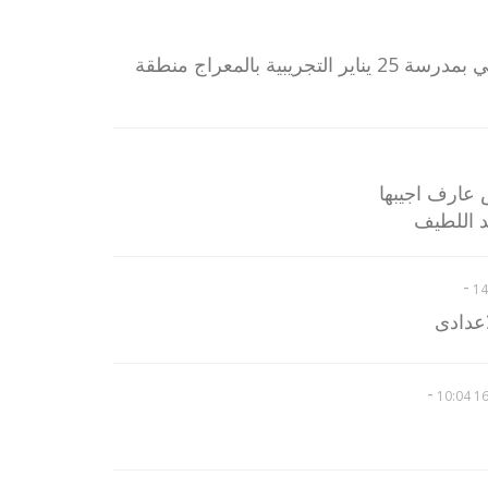
عايز نتيجة سته ابتدائي تجريبي بمدرسة 25 يناير التجريبية بالمعراج منطقة
 عارف اجيبها
-
اعدادى
-
16/