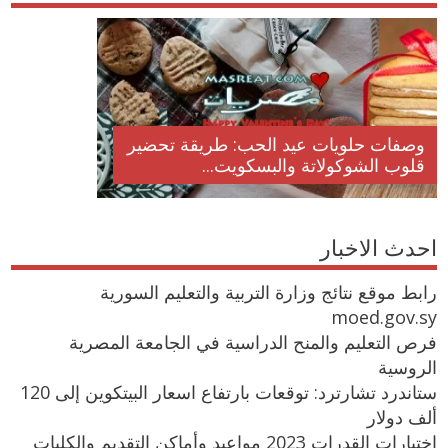
وصفات حلويات عيد الحب: طريقة تحضير
قلوب الشوكولاتة والبسكويت...
احدث الاخبار
رابط موقع نتائج وزارة التربية والتعليم السورية
moed.gov.sy
فرص التعليم والمنح الدراسية في الجامعة المصرية
الروسية
ستاندرد تشارترد: توقعات بارتفاع اسعار البيتكوين إلى 120
ألف دولار
اختبارات القدرات 2023 مواعيد وأماكن التقديم والكليات