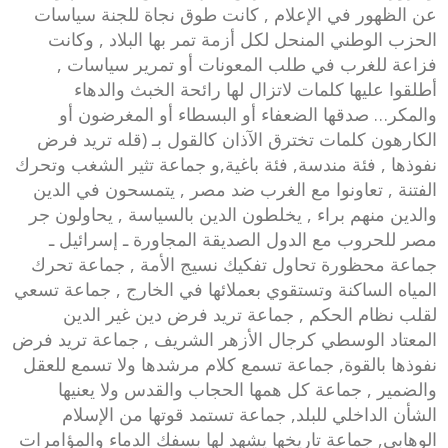
عن الظهور في الإعلام , كانت طوق نجاة للجنة سياسات
الحزب الوطني المنحل لكل أزمة تمر بها البلاد , وكانت
فزاعة للغرب في طلب المعونات أو تمرير سياسات ,
أطلقوا عليها كلمات لاتزال لها رائحة الخبث والدهاء
والمكر… صدقها الضعفاء أو البسطاء أو المغرضون أو
الكارهون كلمات تخترق الآذان كالقول بـ (قله تريد فرض
نفوذها , فئة مندسة, فئة باغية,و جماعة تثير الشغب وتحرك
الفتنة , تعاونوا مع الغرب ضد مصر , يتمسحون في الدين
والدين منهم براء , يخلطون الدين بالسياسة , يحاولون جر
مصر للحروب مع الدول الصديقة المجاورة ـ إسرائيل ـ
جماعة محظورة تحاول تفكيك نسيج الأمة , جماعة تحرك
المياه الساكنة وتستقوي بعملائها في الخارج , جماعة تسعي
لقلب نظام الحكم , جماعة تريد فرض دين غير الدين
المعتاد الوسطي كرجال الأزهر الشريف , جماعة تريد فرض
نفوذها بالقوة, جماعة تسمع كلام مرشدها ولا تسمع للعقل
والضمير , جماعة كل همها الحجاب والقدس ولا يعنيها
الشأن الداخلي للبلد, جماعة تستمد قوتها من الإسلام
الوهابي, جماعة تاريخها يشهد لها بسفك الدماء والمؤامرات