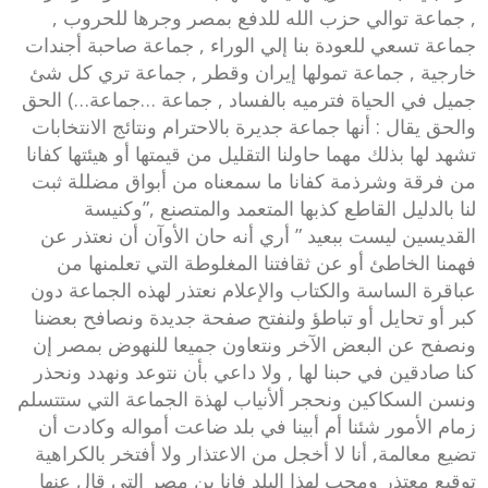
, جماعة توالي حزب الله للدفع بمصر وجرها للحروب ,
جماعة تسعي للعودة بنا إلي الوراء , جماعة صاحبة أجندات
خارجية , جماعة تمولها إيران وقطر , جماعة تري كل شئ
جميل في الحياة فترميه بالفساد , جماعة …جماعة…) الحق
والحق يقال : أنها جماعة جديرة بالاحترام ونتائج الانتخابات
تشهد لها بذلك مهما حاولنا التقليل من قيمتها أو هيئتها كفانا
من فرقة وشرذمة كفانا ما سمعناه من أبواق مضللة ثبت
لنا بالدليل القاطع كذبها المتعمد والمتصنع ,”وكنيسة
القديسين ليست ببعيد ” أري أنه حان الأوآن أن نعتذر عن
فهمنا الخاطئ أو عن ثقافتنا المغلوطة التي تعلمنها من
عباقرة الساسة والكتاب والإعلام نعتذر لهذه الجماعة دون
كبر أو تحايل أو تباطؤ ولنفتح صفحة جديدة ونصافح بعضنا
ونصفح عن البعض الآخر ونتعاون جميعا للنهوض بمصر إن
كنا صادقين في حبنا لها , ولا داعي بأن نتوعد ونهدد ونحذر
ونسن السكاكين ونحجر ألأنياب لهذة الجماعة التي ستتسلم
زمام الأمور شئنا أم أبينا في بلد ضاعت أمواله وكادت أن
تضيع معالمة, أنا لا أخجل من الاعتذار ولا أفتخر بالكراهية
توقيع معتذر ومحب لهذا البلد فانا بن مصر التى قال عنها