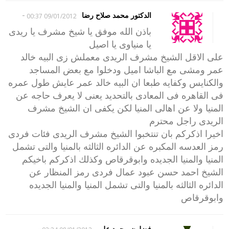
-
الدكتور محمد صلاح رضا
09/01/2012 00:37
باذن الله موفق يا شيخ مشرف يا ريدى
يا منياوى يا اصيل
على الاقل الشيخ مشرف الريدى معملش زى البيه خالد
عمر ومشى مع الباشا اميل ودخلوا مع بعض المساجد
والكنايس وكفايه طبعا ان البيه خالد عمر عايش طول عمره
فى القاهره فى المعادى بالتحديد يعنى لا يعرف حاجه عن
المنيا ولا عن اهالى المنيا لكن يكفى ان الشيخ مشرف
الريدى راجل محترم
اخيرا اذكركم بان تنتخبوا الشيخ مشرف الريدى فئات فردى
رمز العدسه المكبره عن الدائره الثالثه بالمنيا والتى تشمل
المنيا والمنيا الجديده وابوقرقاص وكذلك اذكركم باخيكم
الشيخ احمد حسن عبود عمال فردى رمز المنظار عن
الدائره الثالثه بالمنيا والتى تشمل المنيا والمنيا الجديده
وابوقرقاص
-
فضلون محمد على