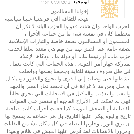
-
أبو محمد
07/01/2012 11:41
إخواننا المسالمون
نتيجة للثقافة التي فرضتها علينا سياسية
الحزب الواحد وان شئتم فقولوا الحزب البائد لاننكر أن
معظمنا كان في نفسه شئ ما من جماعة الأخوان
المسلمون أو المسالمون بصفة خاصة والتيارات الإسلامية
بصفة عامة عما الصق بهم من تهم هي معدة سلفا لخدمة
حزب ما…. أو رئيسا ما…. أو دولة ما… وذكاها الإعلام
بمباركة جهاز أمن الدولة… هذه الجماعة التي كانت تعمل
في ظل ظروف سيئة للغاية وجميعنا يعلمها وواصلت
أنشطتها حتى وصلت إلي القرى والنجوع والكفور دون كلل
أو ملل ومن هنا لا غرابة في أن تحصد ثمار الصبر والجهد
والتعب والتعذيب والتنكيل في الانتخابات التي تجري حالياً,
فهي لم تمكث في الأبراج العاجية أو تقتصر علي القنوات
الفضائية أو الصحف اليومية كما فعلت أحزاب كانت صاحبة
تاريخ واليوم يبكي عليها التاريخ, بل هي جماعة لم يسمح لها
أن تري النور , وحاربها النظام في كل مكان بدءً من النقابات
ومرورا بالانتخابات لقد فُُرض عليها العيش في ظلام وبعيدا