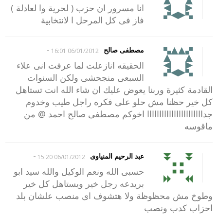
انا مسرور ان حزب ( لحرية وا لعادلة )
فاز فى كل المرحل ا لانتخابية
-
مصطفى صالح
06/01/2012 16:01
الحقيقه انازعلت لما عرفت انى علاء
السبعى منجحشى ولكن السنوات
القادمة كثيرة وربنا يعوض عليك ان شاء الله انت تستاهل
كل خير حظنا مش حلو على فكره راجل طيب وخدوم
جدااااااااااااااااااااااا اخوكم مصطفى صالح احمد @ من
ماقوسه
-
عبد الرحيم المنياوى
06/01/2012 15:20
حسبى الله ونعم الوكيل والله سيد ابو
بريدعه رجل خير ويستاهل كل خير
وطوخ مش محظوظة ولا هتشوف اى منصب علشان بلد
احزاب كدب ونصب