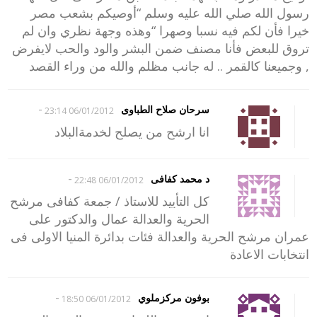
رسول الله صلي الله عليه وسلم “أوصيكم بشعب مصر
خيرا فأن لكم فيه نسبا وصهرا “وهذه وجهة نظري وان لم
تروق للبعض فأنا مصنف ضمن البشر والود والحب لايفرض
, وجميعنا كالقمر .. له جانب مظلم والله من وراء القصد
-
سرحان صلاح الطباوى
06/01/2012 23:14
انا ارشح من يصلح لخدمةالبلاد
-
د محمد كفافى
06/01/2012 22:48
كل التأييد للاستاذ / جمعة كفافى مرشح
الحرية والعدالة عمال والدكتور على
عمران مرشح الحرية والعدالة فئات بدائرة المنيا الاولى فى
انتخابات الاعادة
-
بوفون مركزملوي
06/01/2012 18:50