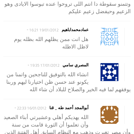
وتتمنو سقوطة دا انتم اللى تروحوا عنده تبوسوا الايادى وهو
الزعيم وحيفضل زعيم عليكم
-
عمادمحمداباهيم
19/01/2012 16:21
هل انت ممن يظلهم الله بظله يوم
لاظل الاظله
-
المصري سامي
17/01/2012 19:35
انشاء الله بالتوفيق للناجحين واتمنا من
يكونو عند حسن ظن اختيارنا ليهم وربنا
يوفقهم لما فيه الخير والصلاح للبلاد أن شاء الله
-
أبوالمجد أحمد طه _ قنا
16/01/2012 22:33
الله يهديكم أهلي وعشيرتي أبناء الصعيد
وأن تعلموا أن الثورة قامت من سنة
وأن مصر تغيرت وذهب مع النظام السابق أهل الفتنة الذين