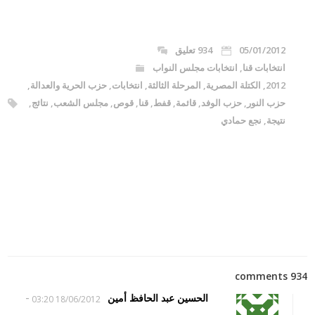
05/01/2012
934 تعليق
انتخابات قنا
,
انتخابات مجلس النواب
2012
,
الكتلة المصرية
,
المرحلة الثالثة
,
انتخابات
,
حزب الحرية والعدالة
,
حزب النور
,
حزب الوفد
,
قائمة
,
قفط
,
قنا
,
قوص
,
مجلس الشعب
,
نتائج
,
نتيجة
,
نجع حمادي
934 comments
-
الحسين عبد الحافظ أمين
18/06/2012 03:20