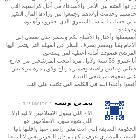
زرعوا الفتنة بين الأهل والأصدقاء من أجل كراسيهم التي
خدمتهم وخدمت أولادهم وجمعوا من وراءها المال الكثير
علي حساب الشعب المصري الذي أفقروه وأهانوه
وجوعوه.
أستيقظوا وأختاروا الأصلح لكم ولمصر حتي نمضي إلي
الأمام بقنا وبمصر بصرف النظر عن القبيلة التي ينتمي أليها
المرشح فصوتك أمانة أعطيه لمن يستحق .
أنا عمري 56 سنة ولأول مرة أنتخب المرشحين من خارج
قبيلتي وبنفس راضية وضمير مرتاح ولأول مرة مزعلتش
علي سقوط مرشحي القبيلة .
أفيقوا وأتقوا الله في الكلمة التي تكتب علي النت
-
محمد فرج ابو قديشه
16/01/2012 15:03
الاخ اللي بيقول الاسلاميين لا ليه اولا
اللي شوه صوره الاسلاميين هو
الحكومه السابقه اللي انت مش راضي عنها واقلتها ثانيا
الشعب المصري عرف مكان ميدان التحرير يعني لا استعبا