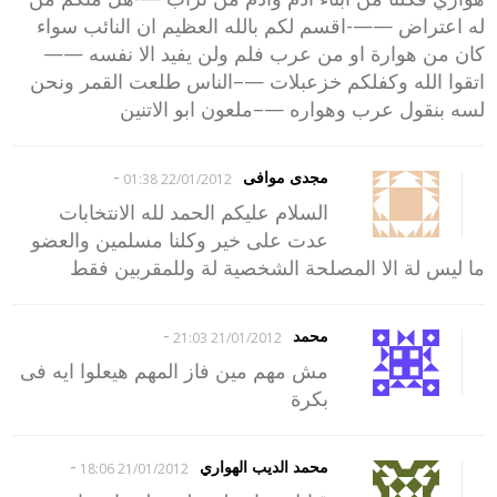
له اعتراض ——-اقسم لكم بالله العظيم ان النائب سواء
كان من هوارة او من عرب فلم ولن يفيد الا نفسه ——
اتقوا الله وكفلكم خزعبلات —–الناس طلعت القمر ونحن
لسه بنقول عرب وهواره —–ملعون ابو الاتنين
-
مجدى موافى
22/01/2012 01:38
السلام عليكم الحمد لله الانتخابات
عدت على خير وكلنا مسلمين والعضو
ما ليس لة الا المصلحة الشخصية لة وللمقربين فقط
-
محمد
21/01/2012 21:03
مش مهم مين فاز المهم هيعلوا ايه فى
بكرة
-
محمد الديب الهواري
21/01/2012 18:06