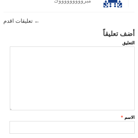
مبروووووووووك
← تعليقات اقدم
أضف تعليقاً
التعليق
الاسم
*