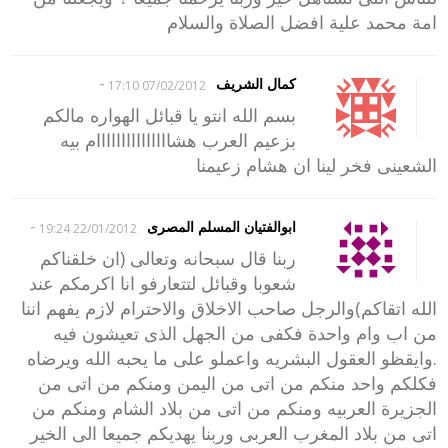
امة محمد علية افضل الصلاة والسلام
-
كمال الشريف
07/02/2012 17:10
بسم الله انتو يا قبائل الهواره مالكم
بزعيم العرب هشااااااااااااااام بيه
الشعينى فخر لينا ان هشام زعيمنا
-
ابوالفتيان المسلم المصرى
22/01/2012 19:24
ربنا قال سبحانه وتعالى (ان خلقناكم
شعوبا وقبائل لتتعارفو انا اكرمكم عند
الله اتقاكم)والرجل صاحب الاخلاق والاحترام لازم يفهم اننا
من اب وام واحدة فكفى من الجهل الذى تعيشون فيه
.وايقظو العقول البشريه واعملو على ما يحبه الله ويرضاه
فكلكم واحد منكم من اتى من اليمن ومنكم من اتى من
الجزيرة العربيه ومنكم من اتى من بلاد الشام ومنكم من
اتى من بلاد المغرب العربى وربنا يهديكم جميعا الى الخير