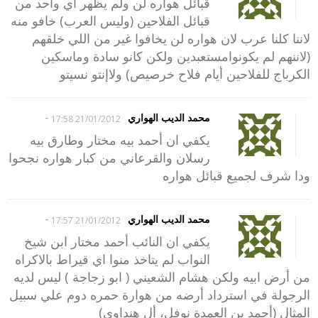
قبائل هواره لن ولم يظهر اي واحد من
قبائل الفلاحين (وليس العرب) خافو منه
لاننا كلنا عرب لان هواره لن يخافوا غير من اللي خلقهم
(لاننهم لم يكونوامستعبدين ولكن كانو سادة وماسكين
الكرباج للفلاحين أيام فلاح خرصيص) ولاإنتو نسيتو
-
محمد الديب الهواري
21/01/2012 17:58
يكفي ان أحمد بيه مختار وطارق بيه
رسلان والقرعاني من كبار هواره نجحوا
ودا شرف لجميع قبائل هواره
-
محمد الديب الهواري
21/01/2012 17:57
يكفي ان النائب أحمد مختار ابن شيخ
النواب لم يتاخذ منوا اي قيراط بالاكراه
من أرض ابيه ولكن هشام الشعيني ( ابو زجاجة ) ليس لديه
الرجولة في استرداد أرضه من هوارة حمره دوم علي سبيل
المثال (أحمد بن العمدة نوفل، أل هنداوي)