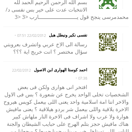
بسم الله الرحمن الرحيم الحمد لله
الانتخبات عدت على خير بس نفسى د/
محمدمرسى ينجح قول يــــــــــــــــــــــــــارب <3 <3
-
نفسى نكبر ونبطل هبل
22/02/2012 07:51
رسالة الى الاخ عربي واتشرف بعروبتي
سؤال مختصر ؟ انت خريج اية ؟؟؟
احمد كوستا الهوارى ابن الاصول
22/02/2012
-
07:38
افتخر انى هوارى ولكن فى بعض
الشخصيات تخلى الواحد يخرج عن شعورة ؟ بس فى الاول
والاخر اننا امة اسلامية واحد يعنى اللى بيعمل كويس هيروح
الاخرة يلاقية واللى بيعمل شر بردو هيلاقية ؟ يعنى مافيش
هوارة ولا عرب ولا اشراف فى الاخرة النار ملهاش كبير
هناك مافيش حجز بتلم الهرج على حبايب الشيطان والجنة
للناس اللى تستاهل خير وربنا يرحمنا جميعا ؟ ويجعلنا من