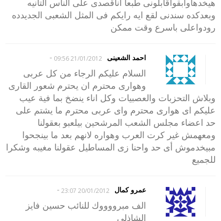
هيخدهاوابقواقابلونى طبعا اناقصدى على الناس التانيه
وبعدكده سندنى لقع ايه رايكم فى المثل الشعبى الجديدده
رودواعلى باسرع وقت ممكن
-
احمد الشعينى
21/01/2012 09:56
السلام عليكم الرجاء من كل عربى
وهوارى محترم ان يحترم شعور القارى
وبلاش التحزبات والعصبيات وكل اناء ينضخ بما فية عيب
عليكم اى هوارى محترم واى عربى محترم ما يشتم على
حد اعضاء مجلس الشعب المرشحين بيلعبو بعقولنا
ومعهمش غير كرت العرب وهواره لانهم بعد ما بينجحوا
مبيخدموش أى حد واحنا زى المساطيل عقولنا مغيبه وشكرا
للجميع
-
عمرو كمال
20/01/2012 23:07
الف مبرووووك للنائب حسين فايز
الشاذلي