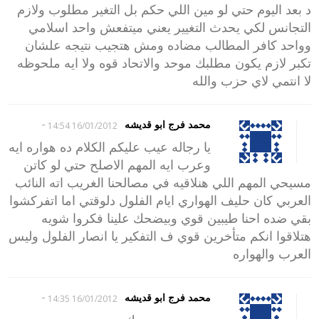
د بعد اليوم حتي لو مين اللي حكم بل التغير مطلوب ولازم
التجانس لكي يحدث التغيير يعني ميتفعش واحد اسلامي
وواحد كافر المطالب مضاده ومش هتجيب نتيجه علشان
تكبر لازم يكون مطلبك موحد والاتحاد قوه ولا ايه ملحوظه
لا انتمي لاي حزب والله
-
محمد فرج ابو قديشه
16/01/2012 14:54
يا رجاله عيب عليكم الكلام ده هواره ايه
وعرب ايه المهم الاصلح حتي لو كاتن
مسيحي المهم اللي هنلاقيه في مصالحنا الغريب اته النائب
العربي كان حليف الهواري ايام الفلول دلوقتي اما اتفركشوا
بقي ضده احنا طيبين قوي وبيضحك علينا فكروا شويه
هتلاقوا انكم متأخرين قوي ف التفكير يا انصار الفلول وليس
العرب والهواره
-
محمد فرج ابو قديشه
16/01/2012 14:35