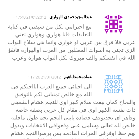
-
عبدالمجيدحمدي الهواري
21/01/2012 17:40
مع احترامي لكل من سبقني في كتابة
التعليقات فانا هواري وهواري تعني
عربي فلا فرق بين عربي او هواري وانما هي سلاح النواب
الزي تجني به اصوات المغفلين من العرب اوالهوارة فاتقؤ
الله في انفسكم والف مبروك لكل النواب هوارة وعرب
-
عمادمحمداباهيم
21/01/2012 17:26
الى احبائى جميع العرب انااحبكم فى
الله مع خالص تمنياتى لكم بالتوفيق
والنجاح كمان ببعت سلام كبير اوى للنجم هشام الشعينى
ذات نفسه الكبير اوى فى مقام كل عربى بصفه خاصه
وقاهر اى يحديوقف قصاده يابنى النجم نجم طول ماقلبه
خالص لله تعالى وسلمى على وقعوافى الانتخابات وبقول
لهم حظ اوفرفى المرات القادمه بس برصواالنجم هشام