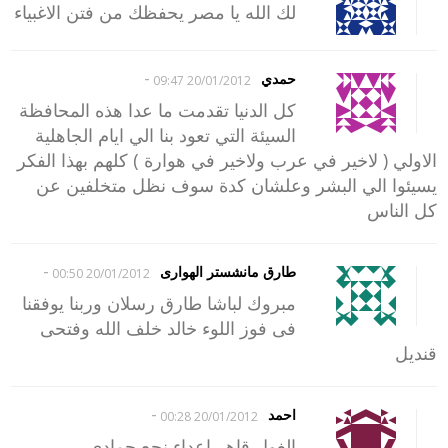
لك الله يا مصر يحفظك من فتن الاغبياء
-
حمدي
20/01/2012 09:47
كل الدنيا تقدمت ما عدا هذه المحافظة
السيئة التي تعود بنا الي ايام الجاهلية
الاولي ( لاخير في عرب ولاخير في هوارة ) كلهم بهذا الفكر
يسيئوا الي البشر وعلشان كدة سوف نظل متخلفين عن
كل الناس
-
طارق مانشستر الهوارى
20/01/2012 00:50
مبروك لباشا طارق رسلان وربنا يوفقنا
فى فوز اللوء خالد خلف الله وفتحى
قنديل
-
احمد
20/01/2012 00:28
الغول قاهر اعداء نجع حمادي