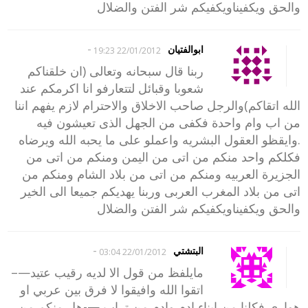
والحق ويكفيناويكفيكم شر الفتن والضلال
-
ابوالفتيان
22/01/2012 19:23
ربنا قال سبحانه وتعالى (ان خلقناكم
شعوبا وقبائل لتتعارفو انا اكرمكم عند
الله اتقاكم)والرجل صاحب الاخلاق والاحترام لازم يفهم اننا
من اب وام واحدة فكفى من الجهل الذى تعيشون فيه
.وايقظو العقول البشريه واعملو على ما يحبه الله ويرضاه
فكلكم واحد منكم من اتى من اليمن ومنكم من اتى من
الجزيرة العربيه ومنكم من اتى من بلاد الشام ومنكم من
اتى من بلاد المغرب العربى وربنا يهديكم جميعا الى الخير
والحق ويكفيناويكفيكم شر الفتن والضلال
-
البتشتي
22/01/2012 03:04
مايلفظ من قول الا لديه رقيب عتيد—–
اتقوا الله وافيقوا لا فرق بين عربي او
هواري فكلنا من ابناء ادم وادم من تراب —-هل منكم من