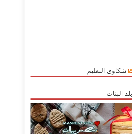
شكاوى التعليم
بلد البنات