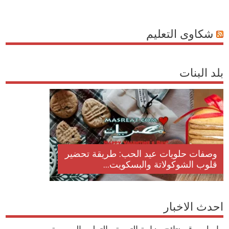
شكاوى التعليم
بلد البنات
وصفات حلويات عيد الحب: طريقة تحضير
قلوب الشوكولاتة والبسكويت...
احدث الاخبار