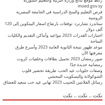
رابط موقع نتائج وزارة التربية والتعليم السورية
moed.gov.sy
فرص التعليم والمنح الدراسية في الجامعة المصرية
الروسية
ستاندرد تشارترد: توقعات بارتفاع اسعار البيتكوين إلى 120
ألف دولار
اختبارات القدرات 2023 مواعيد وأماكن التقديم والكليات
المتاحة
موعد ظهور نتيجة الثانوية العامة 2023 وأسرع طرق
معرفتها الآن
صور رمضان 2023 تحميل بطاقات وخلفيات كروت
رمضانية جديدة جدًا
وصفات حلويات عيد الحب: طريقة تحضير قلوب
الشوكولاتة والبسكويت المحشي
رسائل الفلانتين للحبيب 2023 تهاني عيد حب سعيد للعشاق
نكت .. نكت .. نكت