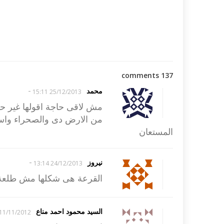
137 comments
-
محمد
25/12/2013 15:11
مش لاقى حاجة اقولها غير ح
من الارض دى والصحراء واسعة
المستعان
-
نيروز
24/12/2013 13:14
القرعة هى شكلها مش طلعة حرام عليكم دى
السيد محمود احمد مناع
11/11/2012 15:27