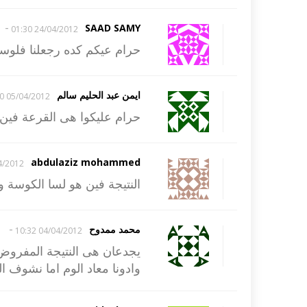
-
SAAD SAMY
24/04/2012 01:30
حرام عيكم كده رجعلنا فلوسن
ايمن عبد الحليم سالم
05/04/2012 23:30
حرام عليكوا هى القرعة فين
abdulaziz mohammed
012 14:47
النتيجة فين هو لسا الكوسة و
-
محمد ممدوح
04/04/2012 10:32
وادونا معاد الوم اما نشوف ال