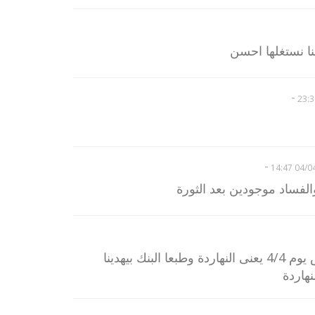
ا نستغلها احسن
-
-
04/04/2
الفساد موجودين بعد الثورة
يجدعان هى النتيجة المفروض يوم 4/4 يعنى النهاردة وطبعا البنك بيهدينا
نهاردة