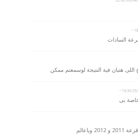
30/04/201
-
رعة السادات
 اللى هتبان فية النتيجة لوسمعتم ممكن
-
25/0
لخاصة بى
 وياعالم