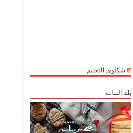
شكاوى التعليم
بلد البنات