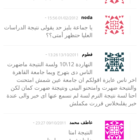
-
noda
01/02/2012 15:56
يا جماعة بليز حد يقولى نتيجة الدراسات
العليا حتظهر أمتى؟؟
-
فطوم
13/10/2011 13:26
النهاردة 12\10 ولسة النتيجة ماضهرت
الناس دى بتهرج ويما جامعة القاهرة
اخر ناس عايزة اقولكم ان جامعة عين شمش امتحنت
والنتيحة ضهرت وامتحنو البينى ونتيجتة ضهرت كمان لكن
احنا لسة نتيجة الترم لسة لم نسمع عنها اى خبر والى عندة
خبر يقلىخلاس قررت مكملش
-
عاطف محمد
09/10/2011 23:27
النتيجة امتا
خلينا نشوف مصلحنا