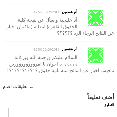
-
أم عقصين
06/09/2011 12:55
أنا خليجية واسأل عن نتيجة كلية
الحقوق القاهرة( انتظام )مافيش اخبار
عن النتائج الرجاء الرد ؟؟؟؟؟؟
-
أم عقصين
06/09/2011 12:50
السلام عليكم ورحمة الله وبركاتة
،،،،،،،،، يا اخوان يا امووووووووورين
مافيش اخبار عن النتائج سنة ثانية حقوق ؟؟؟؟؟؟؟؟؟؟؟؟
← تعليقات اقدم
أضف تعليقاً
التعليق