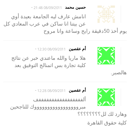
-
حسين محمد
08/09/2011 21:48
انامش عارف ليه الجامعة بعيدة أوي
عن بيتنا انا ساكن في عرب المعادي كل
يوم أخذ 50دقيقة رايح وساعة وانا مروح
-
أم عقصين
08/09/2011 12:30
هلا ماريا والله ماعندي خبر عن نتائج
كلية تجارة بس اتمنالج التوفيق بعد
هالصبر.
-
أم عقصين
08/09/2011 12:28
ألفففففففففففففففففف
مبروووووووووووووووووك للناجحين
وهارد لك لل؟؟؟؟؟؟؟؟
كلية حقوق القاهرة