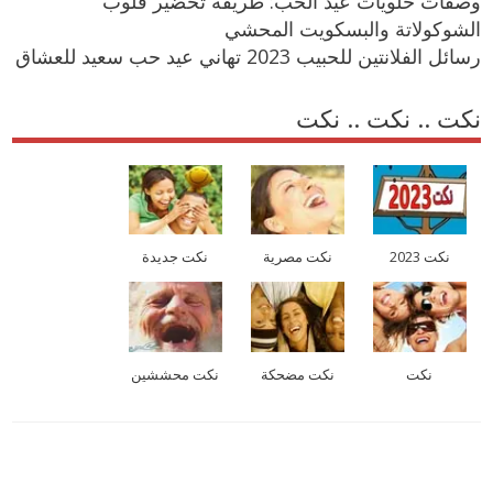
وصفات حلويات عيد الحب: طريقة تحضير قلوب
الشوكولاتة والبسكويت المحشي
رسائل الفلانتين للحبيب 2023 تهاني عيد حب سعيد للعشاق
نكت .. نكت .. نكت
نكت 2023
نكت مصرية
نكت جديدة
نكت
نكت مضحكة
نكت محششين