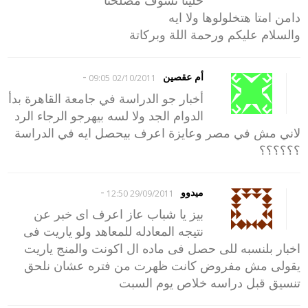
دامن امتا هتخلولوها ولا ايه
والسلام عليكم ورحمة اللة وبركاتة
-
أم عقصين
02/10/2011 09:05
أخبار جو الدراسة في جامعة القاهرة بدأ
الدوام الجد ولا لسه بيهرجو الرجاء الرد
لاني مش في مصر وعايزة اعرف بيحصل ايه في الدراسة
؟؟؟؟؟؟
-
ميدوو
29/09/2011 12:50
بيز يا شباب عاز اعرف اى خبر عن
نتيجه المعادله للمعاهد ولو ياريت فى
اخبار بلنسبه للى حصل فى ماده ال اكونت والمنج ياريت
يقولى مش مفروض كانت ظهرت من فتره عشان نلحق
تنسيق قبل دراسه خلاص يوم السبت