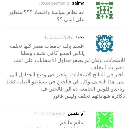
-
salma
04/07/2012 22:09
ايه نظام سياسة واقتصاد ؟؟؟ هتظهر
على امتى ؟؟
-
محمد
06/04/2012 15:05
اقسم بالله جامعات مصر كلها تخلف
ياناس اصحو كافي تخلف وصلنا
للامتحانات وللان لم يضعو جداول الامتحانات على النت
مصر بلد التخلف
تاخير في النتائج الامتحانات وتاخير في وضع الجداول الى
متى هذا التخلف وكل الي فالحين في يسقطو الطلبه فقط
وياخذو فلوس الجامعه ده الي فالحين فيه
دكاتره شهاداتهم تخلف وليس قانون
-
أم عقصين
22/02/2012 11:23
سلام عليكم