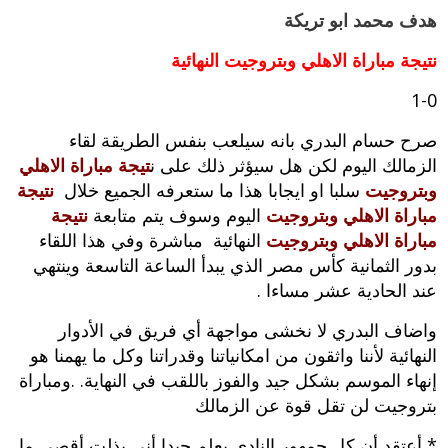
هدف محمد ابو تريكة
نتيجة مباراة الاهلي وبتروجيت النهائية
1-0
صرح حسام البدري بانه سيلعب بنفس الطريقة لقاء
الزمالك اليوم لكن هل سيؤثر ذلك على ن
تيجة مباراة الاهلي
وبتروجيت
سلبا او ايجابا هذا ما ستعرفه الجميع خلال
نتيجة
مباراة الاهلي وبتروجيت
اليوم وسوف يتم متابعة
نتيجة
مباراة الاهلي وبتروجيت
النهائية مباشرة وفي هذا اللقاء
بدور الثمانية كأس مصر الذي يبدأ الساعة التاسعة وينتهي
عند الحادية عشر مساءا .
واضاف البدري لا نخشى مواجهة أي فريق في الأدوار
النهائية لأننا واثقون من امكانياتنا وقدراتنا وكل ما يهمنا هو
إنهاء الموسم بشكل جيد والفوز باللقب في النهاية. .ومباراة
بتروجيت لن تقل قوة عن الزمالك
* أعتقد أن كل جمهور النادي يعلم جيدا أني بذلت أقصى ما