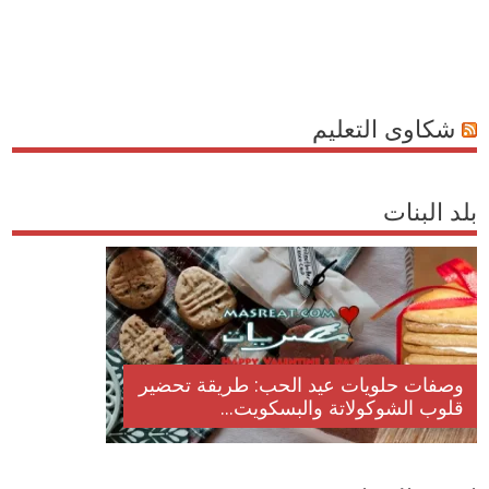
شكاوى التعليم
بلد البنات
وصفات حلويات عيد الحب: طريقة تحضير
قلوب الشوكولاتة والبسكويت...