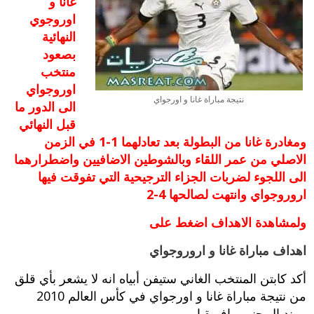
غانا و
اوروجوي
النهائية
بصعود
منتخب
اوروجواي
نتيجة مباراة غانا و اورجواي
الى الدور ما
قبل النهائي
ومغادرة غانا من البطولة بعد تعادلهما 1-1 في الزمن
الاصلي من عمر اللقاء وبالشوطين الاضافيين واضطرارهما
الى اللجوء لضربات الجزاء الترجيحية التي تفوقت فيها
اروروجواي وانتهت لصالحها 4-2
ولمشاهدة الاهداف اضغط على
اهداف مباراة غانا و اروروجواي
أكد كابتن المنتخب الغاني ستيفن أبياه انه لا يشعر بأي قلق
من نتيجة مباراة غانا و اورجواي في كأس العالم 2010
مونديال جنوب افريقيا …