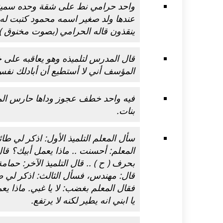
واحد حرامي نط على شقة وحده سمين
عندها ولد صغير اسمه محمود كتبت له 
ينقذون قاله الحرامي (بصوت مخنوق )
قال المدرس لتلميذه وهو يعاقبه على 
المؤسف أني لا أستطيع أن أبادلك نفس
فيه واحد خطف عجوز وداها حارس المدر
بنات.
سأل المعلم التلميذ الأول: اذكر لي طائر
المعلم: أحسنت .. ماذا يعمل أبيك؟ قال
بحرف ( ح ) .. قال التلميذ الآخر: حمام
قال: مهندس، فسأل الثالث: اذكر لي طائ
فقال المعلم بغضب: لا يا غبي. ماذا يع
يا ابني انه يطير لكنه لا يرتفع.