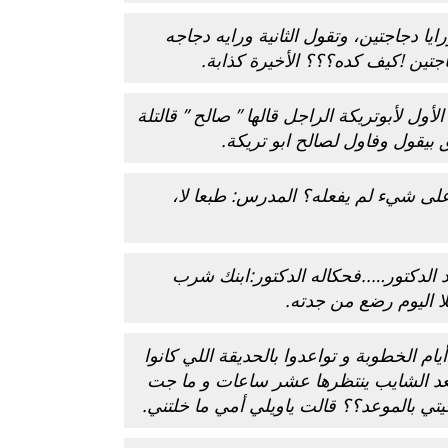
ي ورايا دجاجتين، وتقول الثانية ورايه دجاجه
بوي مع
وصفات أكلات عيد راس السنة الميلادية
اجتين !كيف كده؟؟؟ الأخيرة كذابة.
والميلاد المجيد الكريسما...
أول لأبوتريكة الراجل قالها ” صالح ” قالتلة
ق بيقول وفاول لصالح ابو تريكة.
لى شيء لم يفعله؟ المدرس: طبعا لا،
 الدكتور…..فحكاله الدكتور:ابنك شرب
ا اليوم رضع من جدته.
م الخطوبة و تواعدوا بالحديقة اللي كانوا
قعد الشايب ينتظرها عشر ساعات و ما جت
 جيتي بالموعد؟؟ قالت ياويلي أمي ما خلتني.