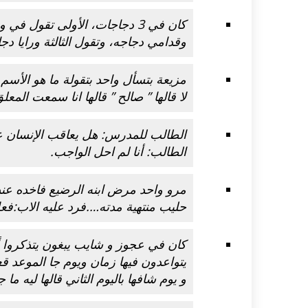
كان في 3 دجاجات، الأولى تقول ف
اكلات عيد الاضحى 2023 وصفات طبخ
طريقة تحضير حلاوة المولد الن
وقدامي دجاجه، وتقول الثالثة ورايا دج
ر بالصور...
وصفات بالفيديو والصور...
مزيعة بتسأل واحد بتقولة ما هو الأسم ال
لا قالها ” صالح ” قالها انا سمعت المعل
الطالب للمدرس: هل يعاقب الإنسان ع
الطالب: أنا لم احل الواجب.
مرو واحد مرض ابنه الرضيع فاخده عند
حليب منتهية مدته….فرد عليه الاب:فعل
كان في عجوز و شايب يبغون يتذكروا أيا
يتواعدون فيها زمان ويوم جا الموعد 
و يوم شافها باليوم الثاني قالها ليه ما