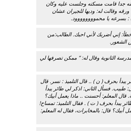
ه جدا قامت مسكته وجلست عليه وكان
ورقه وقالت له: وديها للجيران عشان
 : بسرعه يا محموووووووود.
خطأ: إني أضربك لأني احبك. الطالب:من
 الشعور.
سة الثانوية وقال له: ” ممكن تصرفها لي
 يبدأ بحرف ( ن ) .. قال التلميذ : نسر. قال
: طبيب. فسأل الثاني: اذكر لي طائر يبدأ
ة. قال المعلم: أحسنت .. ماذا يعمل أبيك؟
ر يبدأ بحرف ( ت ) . فقال التلميذ: تمساح!
مل أبيك؟ قال: بالمخابرات، فقال له المعلم: