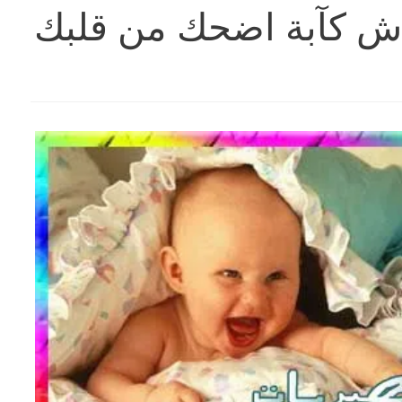
جديدة 2023 بلاش كآبة اضحك من قلبك