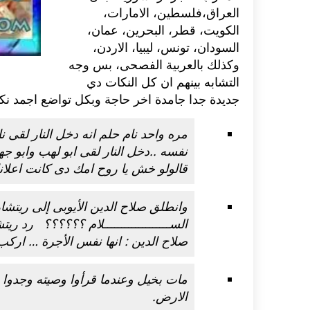
العراق،فلسطين، الامارات،
الكويت، قطر، البحرين، عمان،
السودان، تونس، ليبيا، الاردن،
وكذلك بالعربية الفصحى، بس وجه
التشابه بينهم ان كل النكات دي
جديدة جدا جامدة اخر حاجة وبكل تواضع اجمد
نك
مره واحد نام حلم انه دخل النار لقى 
نفسه ..دخل النار لقى ابو لهب وابو جه
قالولو خش يا روح امك دى كانت اعلان
وانطلق صلاح الدين الأيوبى إلى ريتشار
الســـــــــــــــــــلام ؟؟؟؟؟؟ رد ريتشارد 
صلاح الدين : انها نفس الأجرة … اركب
مات بخيل وعندما قرأوا وصيته وجدوا ف
الارض.