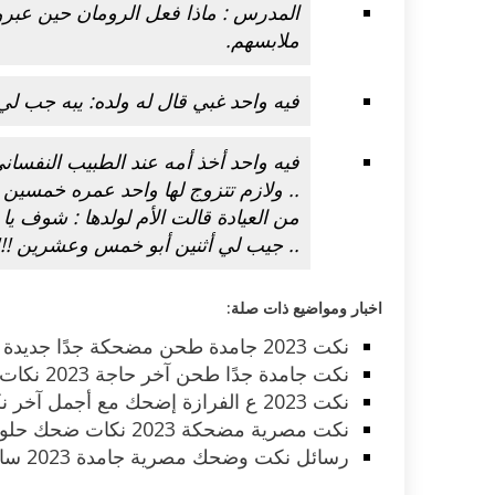
المدرس : ماذا فعل الرومان حين عبرو
ملابسهم.
فيه واحد غبي قال له ولده: يبه جب 
فيه واحد أخذ أمه عند الطبيب النفساني
.. ولازم تتزوج لها واحد عمره خمسين
من العيادة قالت الأم لولدها : شوف ي
.. جيب لي أثنين أبو خمس وعشرين !!!
اخبار ومواضيع ذات صلة:
نكت 2023 جامدة طحن مضحكة جدًا جديدة آخر حاجة تموت من الضحك
نكت جامدة جدًا طحن آخر حاجة 2023 نكات ضحك مصرية قصيرة
نكت 2023 ع الفرازة إضحك مع أجمل آخر نكات مضحكة حلوة جديدة
نكت مصرية مضحكة 2023 نكات ضحك حلوة جدًا ملهاش حل ولا آخر
رسائل نكت وضحك مصرية جامدة 2023 ساهم برفع الشعور بالسعادة والمرح