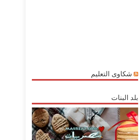
شكاوى التعليم
بلد البنات