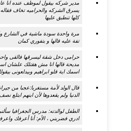
مدير شركه بيقول لموظف عنده انا 
يسرق الشركه والحراميه تخاف فقاله 
كلها تنطبق عليها
مرة واحدة سودة ماشية في الشارع وا
تفة عليه قالها و بتفوري كمان
حرامى دخل شقة ليسرقها فالقى واحد 
مديحة قالها انا مش هقتلك علشان اس
اسمك اية قلو ابراهيم وبيدلعونى بيقول
قال الولد لأمة مستغربا:عجبا من جيراننا
الدنيا ولم يقعدوها لأن ابنهم ابتلع نصف
الطفل لوالدته: مدرس الجغرافيا سألن
ادري فضربني ، الأم: أنا أعرفك واعرف