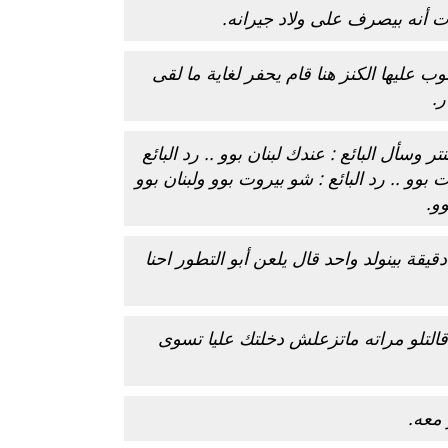
نه بيصرف على ولاد جيرانه.
عليها الكنز هنا قام يحفر لغاية ما لقى
ر.
سأل البائع : عندك لبنان بوو .. رد البائع
بوو .. رد البائع : شو بيروت بوو ولبنان بوو
وو.
قة بينولد واحد قال يلعن أبو التطور احنا
التلو مراته ماتزعلش دخلتك عليا تسوى
معه.