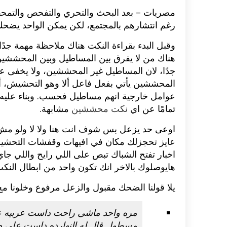
مصريات – بعد البحث والتحري والتفحص والتمحص 
رغم انتشارهم بالمجتمع، لكن يمكن الواحد ي
وقبل البدء بقراءة النكت هناك ملاحظة مهمة جدًا و
هناك من لا يفرق بين المساطيل وبين المحششين،
جدًا، لان المساطيل غير المحششين، ولا يخفى 
المحششين يأتي بفعل فاعل ألا وهو التحشيش، أ
عوامل خارجية انهم مساطيل فحسب. وبناء عليه
تمامًا عن اي
نكت محششين
مشابهة.
اوعى حد يزعل بس شوف انت هنا ولا لا ولو مش 
عايز تحجزلك مكان في افيهات وقفشات التحشيش
اخبار تفتح الشباك تبص على اللي رايح واللي جاي،
هايوصلوك بالاخر انك تكون واحد من ابطال النكت ا
يلا قولنا الضحك مقبول والزعل مرفوع وخلونا مع 
مره واحد ماشى راحت داست عربيه عل
مسطول قال له النهارده داست على ص