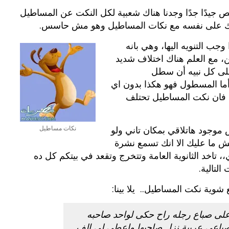
جيدًا جدًا وجدنا هناك شعبية لكل النكت عن المساطيل
ضحك على نفسه مع نكات المساطيل وهو مش حاسس.
جب التنويه اليها، وهي بانه
 مع العلم هناك اختلاف شديد
على كل نبيه أن سطل
ما المسطول فهو هكذا بدون اي
 فان نكت المساطيل تحتلف
موجود هاتلاقي بمكان تاني ولو
نكات مساطيل
 ما عليك الا انك تسمع نشرة
، تاخد الثانوية العامة وتتخرج وتقعد في بيتكم كل ده
لتالية.
شوية نكت المساطيل.. يلا بينا:
ى صباع رجله راح حكى لواحد صاحبه
باعى عربية نزل صاحبها واعطى لى الف