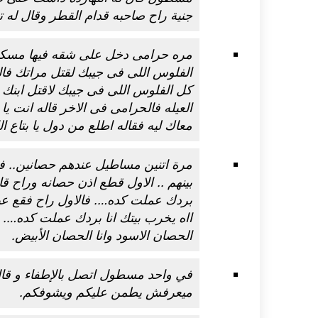
جنية راح صاحبه قدام القطر وقال له تعال
اكلات عيد الاضحى 2023 وصفات طبخ
طريقة تحضير حلاوة المولد الن
ر بالصور...
وصفات بالفيديو والصور...
مره حرامى دخل على شقه فيها مسكول
الفلوس اللى فى جيبك لقتل مراتك فا
كل الفلوس اللى فى جيبك لاقتل ابن
العيله فالحرامى فى الاخر قاله انت ي
معاك ليه فقاله اطلع من دول يا بتاع الك
مرة اتنين
مساطيل
عندهم حصانين.. فك
بينهم .. الاول قطع اذن حصانه وراح قال 
بردك عملت كده…. فالاول راح فقع عين 
ااه يخرب بيتك انا بردك عملت كده…. 
الحصان الاسود وانا الحصان الأبيض.
في واحد مسطول اتصل بالإطفاء و قال
ميعرفش يطمن عليكم ويشوفكم.