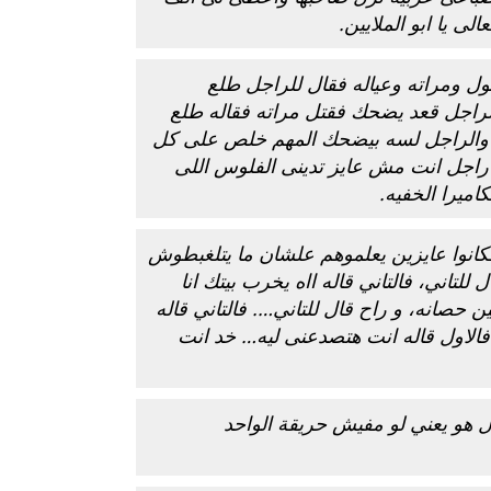
ى يا ابو الملايين.
بوي مع
وصفات أكلات عيد راس السنة الميلادية
والميلاد المجيد الكريسما...
 ومراته وعياله فقال للراجل طلع
لراجل قعد يضحك فقتل مراته فقاله طلع
ك والراجل لسه بيضحك المهم خلص على كل
ا راجل انت مش عايز تدينى الفلوس اللى
اميرا الخفيه.
انوا عايزين يعلموهم علشان ما يتلغبطوش
للتاني، فالتاني قاله ااه يخرب بيتك انا
حصانه، و راح قال للتاني…. فالتاني قاله
فالاول قاله انت هتصدعنى ليه… خد انت
 هو يعني لو مفيش حريقة الواحد