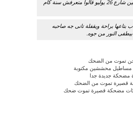
واحد مسطول بيسأل واحد مسطول فين شارع 26 يوليو قالوا متعرفش سنة كام
اب بتاعها براحة ويقفلة تانى جه صاحبه
بيطفى النور من جوه.