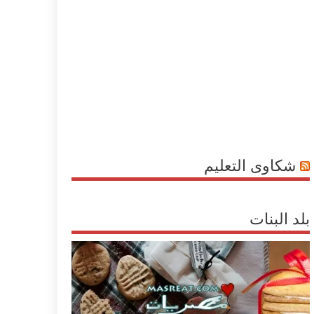
شكاوى التعليم
بلد البنات