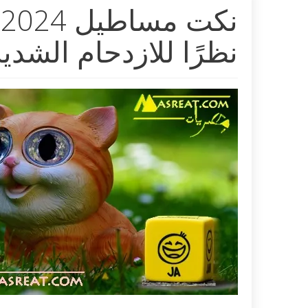
ن
نظرًا للازدحام الشديد