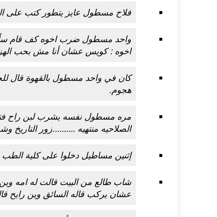
فلاح مسطول عايز يتطور كتب على الحم
واحد
مسطول
ضرب اخوه كف قام سأله ا
اخوه : كويس عشان أنا مش بحب الهزا
كان في واحد مسطول بالقهوة قال لل
هجوم.
مره مسطول نفسه يشرب لبن راح فتح ا
الصلاحيه منتهيه ……….زور التاريخ وشر
إثنين
مساطيل
دخلوا على كلية الطب .
شاب طالع من البيت قالت له امه وين
عشان يركب قاله السائق وين رايح قال