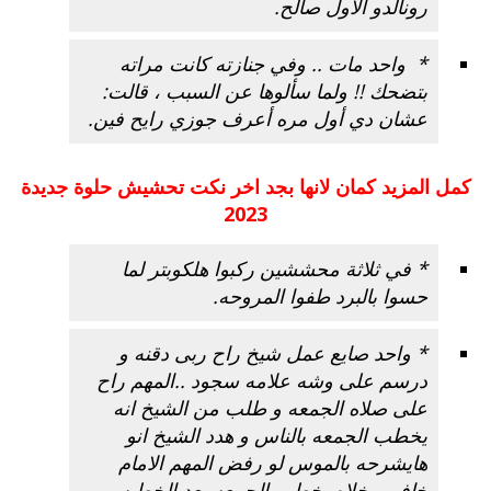
رونالدو الاول صالح.
* واحد مات .. وفي جنازته كانت مراته
بتضحك !! ولما سألوها عن السبب ، قالت:
عشان دي أول مره أعرف جوزي رايح فين.
كمل المزيد كمان لانها بجد اخر
نكت
تحشيش حلوة جديدة
2023
* في ثلاثة محششين ركبوا هلكوبتر لما
حسوا بالبرد طفوا المروحه.
* واحد صايع عمل شيخ راح ربى دقنه و
درسم على وشه علامه سجود ..المهم راح
على صلاه الجمعه و طلب من الشيخ انه
يخطب الجمعه بالناس و هدد الشيخ انو
هايشرحه بالموس لو رفض المهم الامام
خاف و خلاه يخطب الجمعه بعد الخطبه