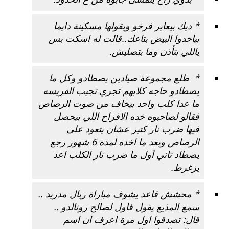
* ديك بيعاير فرخو ويقولها مسكينة دايما
بياخدوا البيض بتاعك..قالت له اسكت بس
ياللي بتأذن وما بتصليش.
* طلع مجموعة صيادين يصطادو وكل ما
يصطادو حاجه كلابهم تجري تجيب الفريسه
ما عدا كلب واحد بيخاف من صوت الرصاص
فقالو لصاحبوه خده الافراح اللي بيحصل
فيها ضرب نار كتير عشان يتعود على
الرصاص وبعد ما اخده لمدة 6 شهور رجع
يصطاد تاني أول ما ضرب نار الكلب اعد
يزغرط.
* محشش قاعد يشوف مباراة ريال مدريد ..
سمع المذيع يقول فاول لصالح رونالدو ..
قال: تصدقوا اول مرة اعرف ان اسم