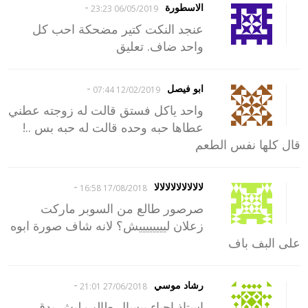
-
الاسطورة
06/05/2019 23:23
عنجد النكت كتير مضحكة احب كل
واحد ضاف. تعليق
-
ابو فيصل
12/02/2019 07:44
واحد ياكل فستق قالت له زوجته عطني
عطاها حبه وحده قالت له حبه بس ..!
قال كلها نفس الطعم
-
لالالالالالالالالا
17/08/2018 16:58
صرصور طالع من السوبر ماركت
زعلان لييييييييش؟ لانه شاف صورة ابوه
على البف باف
-
رشاد موسي
27/06/2018 21:01
استاذ احياء بيسال طالب ليش يدق