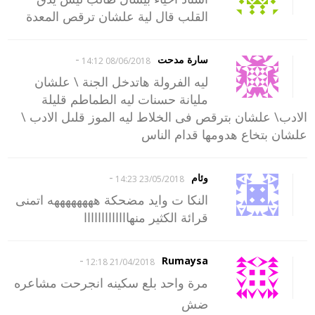
القلب قال لية علشان ترقص المعدة
-
سارة مدحت
08/06/2018 14:12
ليه الفرولة هاتدخل الجنة \ علشان
مليانة حسنات ليه الطماطم قليلة
الادب\ علشان بترقص فى الخلاط ليه الموز قلىل الادب \
علشان بتخاع هدومها قدام الناس
-
وئام
23/05/2018 14:23
النكا ت وايد مضحكة ههههههههه اتمنى
قرائة الكثير منهااااااااااااا
-
Rumaysa
21/04/2018 12:18
مرة واحد بلع سكينه انجرحت مشاعره
ضش