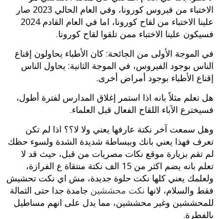
الاختباء من فيروس كورونا، وفي العام الحالي 2023 صار
علينا الاختباء من لقاح كورونا، اما في العام القادم 2024
فسيكون علينا الاختباء ممن تلقوا لقاح كورونا.
في الموجة الأولى من الجائحة: كان الأطباء يحاولون إقناع
الناس بوجود الفيروس، في الموجة الثانية: يحاول الناس
إقناع الأطباء بوجود أمراض أخرى.
هل تعلم مثلاً بانه اذا استمر إغلاق المدارس لفترة أطول،
فسيخترع الآباء اللقاح الفعال قبل العلماء.
وهل سمعت آخر نكتة عارفها يعني ولا لا؟؟ اذا لم تكن
تعرف فهذا يعني بانك وببساطة شديدة الشدة ولسوء حظك
لم تقم بزيارة موقع نكات مصريات من قبل، حيث قد لا
تعلم بانه يضم اكثر من 15 الف نكتة منتقاة ع الفرازة،
ولعلمك يعني كلها نكت حلوة جديدة، مش اي نكت تحشيش
فقط والسلام، لانها
نكت محششين
جامدة جدا حتى الثمالة
للمحششين وغير محششين، مما يدل على انهم مساطيل
بالفطرة.