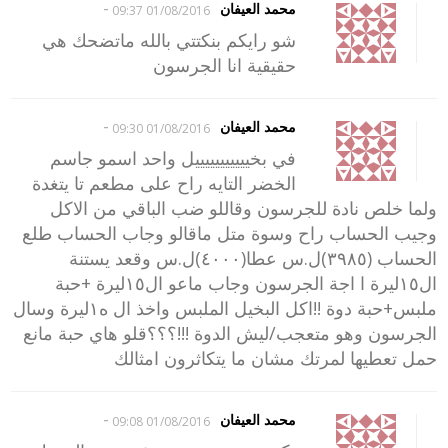
-
محمد العيفان
01/08/2016 09:37
شو رايكم بنكتتي بالله ماتضحك هي
حقيقية انا الجرسون
-
محمد العيفان
01/08/2016 09:30
في بخيييييييييييل واحد اسمو جاسم
الخضر التايه راح على مطعم تا يتغدة
ولما خلص نادة للجرسون وقاللو ضب الباقي من الاكل
وجيب الحساب راح وسوة متل ماقالو وجاب الحساب طلع
الحساب (٣٩٨٥)ل.س عطا(٤٠٠٠)ل.س وقعد يستنة
ال١٥ليرة ا اجة الجرسون وجاب ماعو ال١٥ليرة +حبة
ملبس+حبة دوة !!اكل البخيل الملبس واخذ ال ه١ليرة وسال
الجرسون وهو متعجب/ليش الدوة !!!؟؟؟قلو هاي حبة مانع
حمل تعطيها لمرتك مشان ما يتكاثرون امثالك
-
محمد العيفان
01/08/2016 09:08