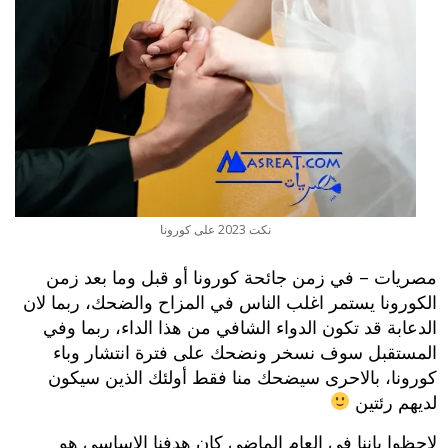
نكت 2023 على كورونا
مصريات – في زمن جائحة كورونا أو قبل وما بعد زمن
الكورونا يستمر اغلب الناس في المزاح والضحك، ربما لان
الدعابة قد تكون الدواء الشافي من هذا الداء، ربما وفي
المستقبل سوف نسخر ونضحك على فترة انتشار وباء
كورونا، بالاحرى سيضحك منا فقط أولئك الذين سيكون
لديهم رئتين
لاحظوا باننا في العام الماضي كان هدفنا الاساسي هو