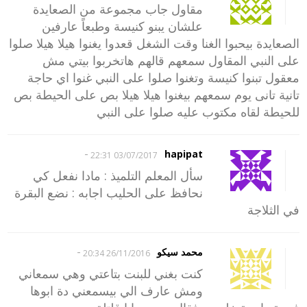
مقاول جاب مجموعة من الصعايدة
علشان يبنو كنيسة وطبعاً عارفين
الصعايدة بيحبوا الغنا وقت الشغل قعدوا يغنوا هيلا هيلا صلوا
على النبي المقاول سمعهم قالهم هاتخربوا بيتي مش
معقول تبنوا كنيسة وتغنوا صلوا على النبي غنوا اي حاجة
تانية تانى يوم سمعهم بيغنوا هيلا هيلا بص على الحيطة بص
للحيطة لقاه مكتوب عليه صلوا على النبي
-
hapipat
03/07/2017 22:31
سأل المعلم التلميذ : مادا نفعل كي
نحافظ على الحليب اجابه : نضع البقرة
في الثلاجة
-
محمد سيكو
26/11/2016 20:34
كنت بغني للبنت بتاعتي وهي سمعاني
ومش عارف الي بيسمعني دة ابوها