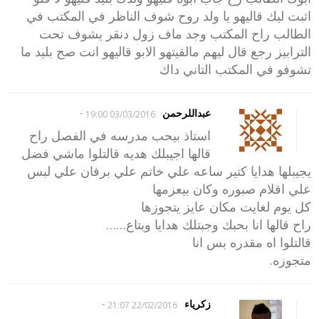
اثبت ليك قاليهو يا ولد روح شوف الناظر في المكتب في
الطالب راح المكتب وجد ماف زول دنقر يشوف تحت
الترابيز رجع قال ليهم مالقيتهو الابو قاليهو انت صح بليد ما
تشوفو في المكتب التاني داك
-
عبداللرحمن
03/03/2016 19:00
استاذ بيحب مدرسه في الفصل راح
قالها اجيبلك هديه قالتلوا ماشي فضل
يجيبلها هدايا كتير ساعه علي خاتم علي برفان علي لبس
علي اقلام صبوره وكان بيعزمها
كل يوم لغايت مكان عايز يتجوزها
راح قالها انا بحبك وجبتلك هدايا وبتاع……
قالتلوا اه مقدره بس انا
متجوزه.
-
زكرياء
22/02/2016 21:07