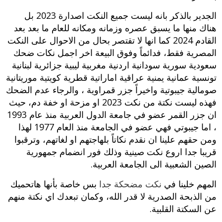
الجدير بالذكر بانه ليست جميع النكت اصدارة 2023 بل
هناك منها ما يسبق عصره وزمانه ومكانه للعام ما بعد بعد
القادم 2024 كما انها لا تقتصر بحال من الاحوال على النكت
المصرية فقط، فدائماً وفوق البيعة اخر اجمل نكات ضحك
سعودية سورية سودانية اردنية مغربية ليبية جزائرية لبنانية
تونسية عمانية يمنية عراقية اماراتية قطرية كويتية موريتانية
صومالية جيبوتية واخيراً جزر قمراوية ، والرجاء عدم الضحك
فهذه ليست نكتة من نكت 2023 او مزحة او خفة دم، حيث
ان جزر القمر عضو في جامعة الدول العربية منذ عام 1993
، اما جيبوتي فهي عضو في الجامعة منذ العام 1977 لهذا
ومن حقهم علينا ان نقدم نكاتاً بلهاجتهم او لغاتهم، وترقبوا
قريبا جدا اروع نكت صينية وذلك فور انضمام جمهورية
الصين الشعبية الى الجامعة العربية.
المهم خلينا في
نكت مضحكة جدا
بس خاصة بأنها هاتحميك
من الذبحة الصدرية لا قدر الله، وكمان تبعدك اي نكتة منهم
عن السكتة القلبية.