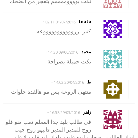
نكت بووووممممم بتفجر من الضحك
-
teato
31/07/2016 02:11
كتير‏ ‏‏ ر‏روووووووووووعه
-
محمد
09/06/2016 14:30
نكت جميلة بصراحة
-
ط
20/04/2016 14:02
منتهى الروعة بس مو هالقدة حلوات
-
زاهر
29/03/2016 16:58
في طالب بليد جدا المعلم تعب منو قلو
روح للمدير المدير قاليهو روح جيب
ابوك الطالب رح جاب ابوه قليهو ولدك بليد قليهو لا قلو