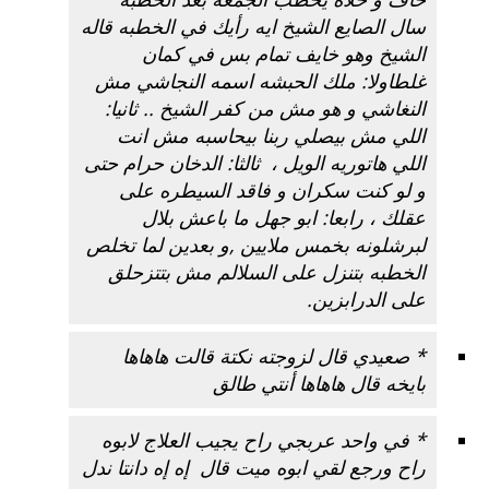
سال الصايع الشيخ ايه رأيك في الخطبه قاله
الشيخ وهو خايف تمام بس في كمان
غلطاولا: ملك الحبشه اسمه النجاشي مش
النغاشي و هو مش من كفر الشيخ .. ثانيا:
اللي مش بيصلي ربنا بيحاسبه مش انت
اللي هاتوريه الويل ، ثالثا: الدخان حرام حتى
و لو كنت سكران و فاقد السيطره على
عقلك ، رابعا: ابو جهل ما باعش بلال
لبرشلونه بخمس ملايين ,و بعدين لما تخلص
الخطبه بتنزل على السلالم مش بتتزحلق
على الدرابزين.
* صعيدي قال لزوجته
نكتة
قالت هاهاها
بايخه قال هاهاها أنتي طالق
* في واحد عربجي راح يجيب العلاج لابوه
راح ورجع لقي ابوه ميت قال إه إه دانتا ندل