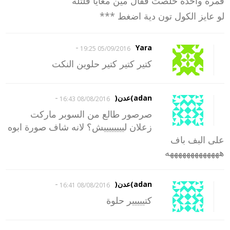
فمرة واحدة خلصت فقال مين معايا قلتلة
لو عايز الكول تون دية اضغط ***
-
Yara
05/09/2016 19:25
كتير كتير كتير حلوين النكت
-
adan)عدن(
08/08/2016 16:43
صرصور طالع من السوبر ماركت
زعلان لييييييييش؟ لانه شاف صورة ابوه
على البف باف
هههههههههههههه
-
adan)عدن(
08/08/2016 16:41
كتييييير حلوة