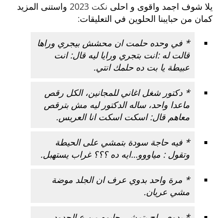
يلا شوف اجمد واقوى و احلى
نكت 2023
واستنى المزيد
كمان من حبايبنا الحلوين في التعليقات:
* في وحده حلمت ان محشش بيجري وراها
قالت له :انت بتجري ورايا ليه قال: انت
عبيطة يا بت ده حلمك انتي.
* دكتور شغل اغاني للمجانين، الكل رقص
ماعدا واحد، ساله الدكتور ليه مش بترقص
معاهم قال: اسكت اسكت انا العريس.
* فيه حاجة سودة بتمشي على الحيطة
وتقول : مياووو…ايه ده ؟؟؟ غراب يستهبل.
* مرة واحد بدوي عرف ان الجلد موضة
مشي عريان.
* بدوي راح يتمشى جابوه من ع الحدود.