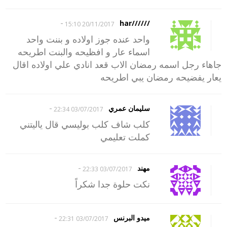
-
//////har
20/11/2017 15:10
واحد عنده جوز اولاده و بننت واحد
اسماء عار و افظيحه والبنت اطريحه
جاهاء رجل اسمه رمضان الاب قعد انادي علي اولاده اقال
يعار يفضيحه رمضان يبي اطريحه
-
سليمان عمري
03/07/2017 22:34
كلب شاف كلب بوليسي قال ياليتني
كملت تعليمي
-
مهند
03/07/2017 22:33
نكت حلوة جدا شكراً
-
ميدو البرنس
03/07/2017 22:31