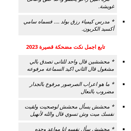
غويشة.
* مدرس كيمياء رزق بولد …. فسماه سامي
أكسيد الكربون.
تابع اجمل
نكت مضحكة
قصيرة 2023
* محششين قال واحد للتانى تصدق بالي
مشغول قال الثاني اكيد السماعة مرفوعه
* ما هو اعراب الصرصور مرفوع بالجدار
مضروب بالنعال
* محشش يسأل محشش لوصحيت ولقيت
نفسك ميت وش تسوي قال والله لأنهبل
* محشش سأل نفسه انا مواعد وحده