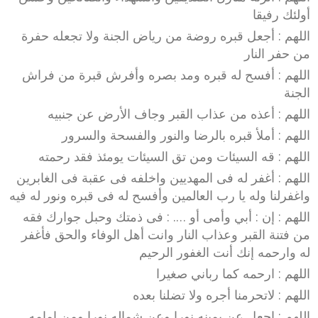
أولئك رفيقا
اللهم : أجعل قبره روضة من رياض الجنة ولا تجعله حفرة
من حفر النار
اللهم : أفسح له قبره ومد بصره وأفرش قبرة من فراش
الجنة
اللهم : أعذه من عذاب القبر وجاف الأرض عن جنبيه
اللهم : أملأ قبره بالرضا والنور والفسحة والسرور
اللهم : قه السيئات ومن تق السيئات يومئذ فقد رحمته
اللهم : أغفر له فى المهديين واخلفه فى عقبة فى الغابرين
واغفرلنا وله يا رب العالمين وأفسح له فى قبره ونور له فيه
اللهم : إن : أبي وأمى أو …. : فى ذمتك وحبل جوارك فقه
من فتنة القبر وعذاب النار وانت أهل الوفاء والحق فأغفر
له وارحمه إنك أنت الغفور الرحيم
اللهم : ارحمه كما رباني صغيرا
اللهم : لاتحرمنا أجره ولا تضلنا بعده
اللهم : اجعل عن يمينه نورا وعن شماله نورا ومن امامه