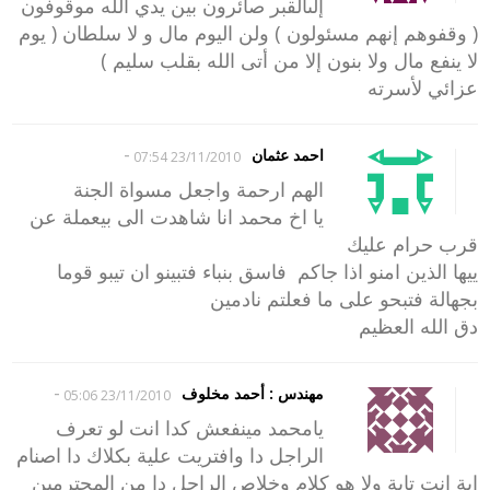
إلىالقبر صائرون بين يدي الله موقوفون
( وقفوهم إنهم مسئولون ) ولن اليوم مال و لا سلطان ( يوم
لا ينفع مال ولا بنون إلا من أتى الله بقلب سليم )
عزائي لأسرته
-
احمد عثمان
23/11/2010 07:54
الهم ارحمة واجعل مسواة الجنة
يا اخ محمد انا شاهدت الى بيعملة عن
قرب حرام عليك
ييها الذين امنو اذا جاكم فاسق بنباء فتبينو ان تيبو قوما
بجهالة فتبحو على ما فعلتم نادمين
دق الله العظيم
-
مهندس : أحمد مخلوف
23/11/2010 05:06
يامحمد مينفعش كدا انت لو تعرف
الراجل دا وافتريت علية بكلاك دا اصنام
اية انت تاية ولا هو كلام وخلاص الراجل دا من المحترمين