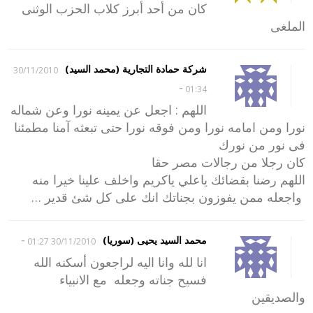
كان من أحد أبرز كلاب الحزب الوثنى
الملغى
شركة حمادة التجارية (محمد السيد)
30/11/2010
-
01:34
اللهم : اجعل عن يمينه نورا وعن شماله
نورا ومن امامه نورا ومن فوقه نورا حتى تبعثه آمنا مطمئنا
فى نور من نورك
كان رجلا من رجالات مصر حقا
اللهم رضنا بقضائك ياعلي ياكريم واخلف علينا خيرا منه
واجعله ممن يفوزون بجناتك انك على كل شئ قدير …
-
محمد السيد يحيى (سوريا)
30/11/2010 01:27
انا لله وانا اليه لراجعون أسكنه الله
فسيح جناته وجعله مع الانبياء
والصديقين