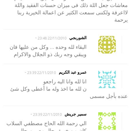
معاشات جعل اللة ذلك فى ميزان حسنات الفقيد واللة
لااعرفة ولكننى سمعت الكثير عن اعمالة الخيرية ربنا
يرحمة
-
الشوربجي
22/11/2010 23:48
البقاء لله وحده … وكل من عليها فان
ويبقي وجه ربك ذو الجلال والاكرام
-
عمرو عبد الكريم
22/11/2010 23:39
انا لله وانا اليه راجعو
ن لله ما اخذ وله ما أعطى وكل شئ
عنده بأجل مسمى
-
سمير جريش
22/11/2010 23:39
الي رحمة الله الحاج مصطفي السلاب
كان من خيرة رجال مصر ورجال