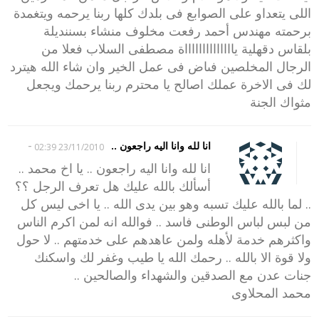
اللى يتعداو على الصوابع فى بلدك كلها ربنا يرحمه ويتغمدة
برحمته مهندس أحمد رفعت مخلوف منشاء بسننديلة
بلقاس دقهلية يااااااااااااااة مصطفى السلاب فعلا من
الرجال المخلصين فىاض فى عمل الخير وان شاء الله هيترد
لك فى الاخرة عملك اصالح يا محترم ربنا يرحمك ويجعل
مثواك الجنة
-
انا لله وانا اليه راجعون ..
23/11/2010 02:39
انا لله وانا اليه راجعون .. يا اخ محمد ..
أسألك بالله عليك هل تعرف الرجل ؟؟
.. لما بالله عليك تسبه وهو بين يدى الله .. يا اخى ليس كل
من لبس لباس الوطنى فاسد .. فوالله انه لمن اكرم الناس
واكثرهم خدمة لأهله ولمن عاهدهم على خدمتهم .. لا حول
ولا قوة الا بالله .. رحمك الله يا طيب وغفر لك واسكنك
جنات عدن مع الصدقين والشهداء والصالحين ..
محمد المحلاوى