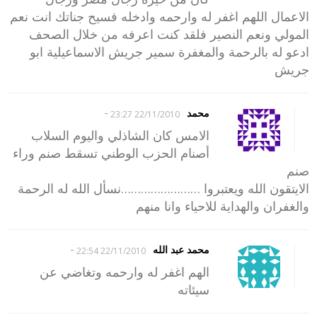
الاعمال اللهم اغفر له وارحمه وادخله فسيح جناتك انت نعم
المولي ونعم النصير فلقد كنت اعرفه من خلال الصحف
ادعو له بالرحمة والمغفرة سمير جريش الاسماعيلية ابو
جريش
-
محمد
22/11/2010 23:27
الامس كان الشاذلي واليوم السلاب
أصنام الحزب الوطني تسقط صنم وراء
صنم
الايتقون الله ويعتبروا ……………………نسأل الله له الرحمة
والغفران والهداية للاحياء وانا منهم
-
محمد عبد الله
22/11/2010 22:54
الهم اغفر له وارحمه وتغاضي عن
سيئاته