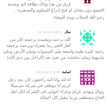
فرق بين هذا وذاك نظافة اليد وخدمة
الجميع دون مقابل او فتح ادراج للمعلوم والتسعيرة …
رجم الله السلاب ويده البيضاء
-
منال
24/11/2010 05:44
الله يرحمه ويتغمده برحمته كان من
أهل الخير ربنا يغفرله ويرحمه برحمته
رحمه كثيره طيبه واسعه ملئ السموات وملئ الأرض وملئ
مابينهما وملئ ماشئت من شئ بعد (الراجل بين يدي الله)
-
اسامة
23/11/2010 19:38
انا لله وانا الية راجعون كان بجد رجل
كريم انا موظف فى شركة سرميكا
رويال وبهدى عزائ وعزاء اخوانى فى الشركة لكل اهل
الحاج مصطفى وربنا يتقبل كل اعمالة