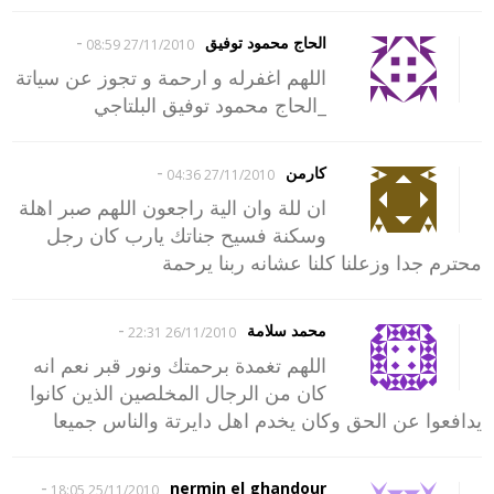
-
الحاج محمود توفيق
27/11/2010 08:59
اللهم اغفرله و ارحمة و تجوز عن سياتة
_الحاج محمود توفيق البلتاجي
-
كارمن
27/11/2010 04:36
ان للة وان الية راجعون اللهم صبر اهلة
وسكنة فسيح جناتك يارب كان رجل
محترم جدا وزعلنا كلنا عشانه ربنا يرحمة
-
محمد سلامة
26/11/2010 22:31
اللهم تغمدة برحمتك ونور قبر نعم انه
كان من الرجال المخلصين الذين كانوا
يدافعوا عن الحق وكان يخدم اهل دايرتة والناس جميعا
-
nermin el ghandour
25/11/2010 18:05