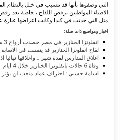
التي وصفوها بأنها قد تتسبب في خلل بالنظام 
الاطباء المواطنين برفض اللقاح ، خاصة بعد رفض
اكلات عيد الاضحى 2023 وصفات طبخ
طريقة تحضير حلاوة المولد الن
ر بالصور...
وصفات بالفيديو والصور...
مثل التي حدثت في كندا وكانت اعراضها عبارة
اخبار ومواضيع ذات صلة:
انفلونزا الخنازير في مصر حصدت أرواح 3 سيدات وطفلة ارتفاع الوفيات الى 43
لقاح انفلونزا الخنازير قد يتسبب في الاصابة 
اغلاق المدارس لمدة شهر .. واغلاقها نهائيا اذ
وفاة 6 حالات بانفلونزا الخنازير خلال 4 ايام
اسامة حسني : احتراف عماد متعب لن يؤثر ع