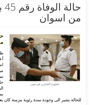
حا
من اسوان
من
طا
ان
تم
حا
انفلونزا الخنازير في مصر
ال
بم
للحالة يشير الى وجودة سدة رئوية مزمنة كان يعان