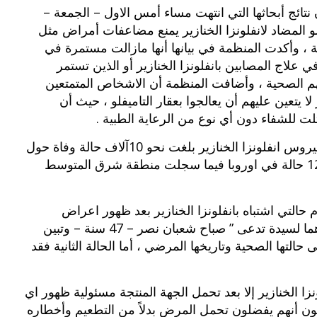
تائج أبحاثها التي انتهت مساء أمس الاول – الجمعة –
لو المضاد لانفلونزا الخنازير يمنع مضاعفات أمراض مثل
مية ، وأكدت المنظمة في بيانها أنها مازالت مستمرة في
علاج المصابين بانفلونزا الخنازير أو الذين تستمر
لتهم الصحية ، وأضافت المنظمة أن الاشخاص المتمتعين
ا يتعين عليهم أن يعالجوا بعقار التاميفلو ، حيث أن
لت للشفاء دون أي نوع من الرعاية الطبية .
في المقابل أكدت المنظمة أن حصيلة الوفيات بفيروس انفلونزا الخنازير بلغت نحو 10آلاف حالة وفاة حول
العالم منهم 6131 حالة من الامريكتين ونحو 1242 حالة في اوروبا فيما سجلت منطقة شرق المتوسط
التي اشتباه بانفلونزا الخنازير بعد ظهور اعراض
المرض عليهم وتم أخذ العينات منهما لتحليلهما وهما لسيدة تدعى ” صباح شعبان نصر – 47 سنة – وتبين
 حالتها الصحية وتاريخها المرضي ، أما الحالة الثانية فقد
ا الخنازير إلا بعد تحمل الجهة المنتجة مسئولية ظهور اي
ون أنهم يفضلون تحمل المرض بدلاً من التطعيم وأخطاره