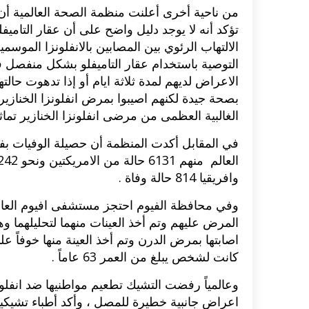
من ناحية أخرى أعلنت منظمة الصحة العالمية أن ن
تؤكد أنه لا يوجد دليل واضح على أن عقار التاميف
الالتهاب الرئوي بين المصابين بالانفلونزا الموس
التوصية باستخدام عقار التاميفلو بشكل منفصل في 
الاعراض لديهم لمدة ثلاثة ايام أو إذا تدهوت حا
بصحة جيدة لكنهم اصيبوا بمرض انفلونزا الخنازير ل
الغالبية العظمى من مرضى انفلونزا الخنازير تماث
وافريقيا 814 حالة وفاة .
وفي محافظة الفيوم احتجز مستشفى افيوم العام ح
اصابتها بمرض الدرن وتم أخذ العينة منها خوفاً على
كانت لشخص يبلغ من العمر 63 عاماً .
وعالمياً رفضت التشيك تطعيم مواطنيها ضد انفلونز
اعراض جانبية خطيرة للمصل ، وأكد أطباء تشيكي