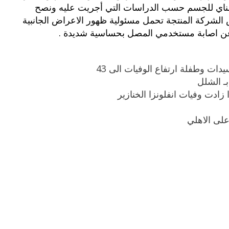
المناي للجسم حسب الدراسات التي أجريت عليه ونصح
 الشركة المنتجة تحمل مسئولية ظهور الاعراض الجانبية
بوي مع
وصفات أكلات عيد راس السنة الميلادية
والميلاد المجيد الكريسما...
 عن اصابة مستخدمي المصل بحساسية شديدة .
بـ الشلل
ا زادت وفيات انفلونزا الخنازير
لى الاهلي