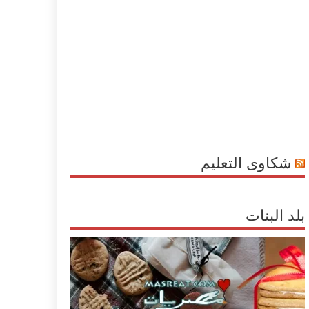
شكاوى التعليم
بلد البنات