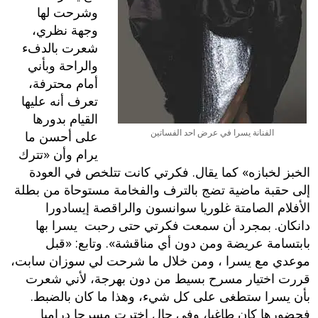
وشرحت لها
وجهة نظري،
شعرت بالدفء
والراحة وبأني
أمام محترفة،
تعرف أنه عليها
القيام بدورها
الفنانة يسرا في عرض احد الفساتين
على أحسن ما
يرام وأن «تترك
الخبز لخبازه» كما يقال. فكرتي كانت تتلخص في العودة
إلى حقبة ماضية تضج بالترف والفخامة مستوحاة من بطلة
الأفلام الصامتة غلوريا سوانسون والراقصة إيسادورا
دانكان. بمجرد أن سمعت فكرتي حتى رحبت يسرا بها
بابتسامة عريضة ومن دون أي مناقشة». وتابع: «قبل
موعدي مع يسرا ، ومن خلال ما شرحت لي سوزان سابت،
قررت اختيار مسرح بسيط من دون بهرجة، لأني شعرت
بأن يسرا ستطغى على كل شيء، وهذا ما كان بالضبط.
فحضورها كان طاغيا، وفي حال اخترت مسرحا دراميا