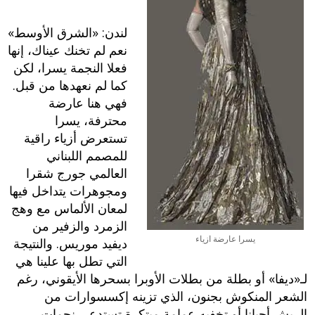
لندن: «الشرق الأوسط»
نعم لم تخنك عيناك، إنها
فعلا النجمة يسرا، لكن
كما لم نعهدها من قبل.
فهي هنا عارضة
محترفة، يسرا
تستعرض أزياء راقية
للمصمم اللبناني
العالمي جورج شقرا
ومجوهرات يتداخل فيها
لمعان الألماس مع وهج
الزمرد والزفير من
يسرا عارضة ازياء
ديفيد موريس. والنتيجة
التي تطل بها علينا هي
لـ«ديفا» أو بطلة من بطلات الأوبرا بسحرها الأيقوني، رغم
الشعر المنكوش بجنون، الذي تزينه إكسسوارات من
الريش أحيانا أو تخفيه عمامة مبتكرة تستدعي نجمات