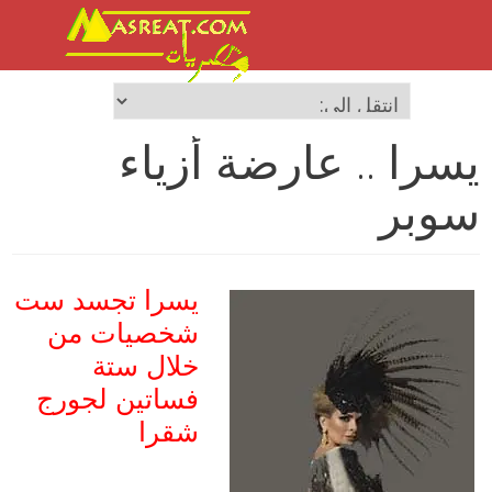
يسرا .. عارضة أزياء
سوبر
يسرا تجسد ست
شخصيات من
خلال ستة
فساتين لجورج
شقرا