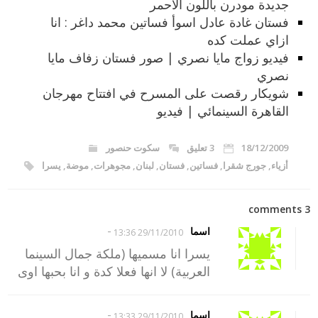
جديدة مودرن باللون الاحمر
فستان غادة عادل اسوأ فساتين محمد داغر : انا
ازاي عملت كده
فيديو زواج مايا نصري | صور فستان زفاف مايا
نصري
شويكار رقصت على المسرح في افتتاح مهرجان
القاهرة السينمائي | فيديو
18/12/2009
3 تعليق
سكوت حنصور
أزياء
,
جورج شقرا
,
فساتين
,
فستان
,
لبنان
,
مجوهرات
,
موضة
,
يسرا
3 comments
-
اسما
29/11/2010 13:36
يسرا انا مسميها (ملكة جمال السينما
العربية) لا انها فعلا كدة و انا بحبها اوى
-
اسما
29/11/2010 13:33