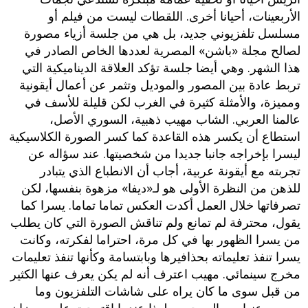
الأربعينات، أحيانا أخرى. اللقطات ليست من فيلم أو
مسلسل تلفزيوني جديد، بل هي من جلسة أزياء مصورة
لصالح مجلة «باشن» المصرية لعددها الخاص الصادر في
هذا الشهر. وهي أيضا جلسة تؤكد العلاقة الديناميكية التي
تربط عادة بين المصور والموديل وتثمر عن أعمال أيقونية
ومميزة، والأمثلة كثيرة في الغرب لكن قليلة للأسف في
عالمنا العربي. الشاب مهيب ذهبية، السوري الأصل،
استطاع أن يكسر هذه القاعدة كما كسر الصورة الكلاسيكية
ليسرا بإخراجه جانبا جديدا من شخصيتها. عند سؤاله عن
تجربته مع أيقونة عربية، أجاب أن الانطباع الذي يتبادر
للذهن من النظرة الأولى هو لـ«ديفا» مزهوة بنفسها، لكن
تصرفاتها خلال العمل أكدت العكس تماما تماما. يسرا كما
يقول، محترفة لم تمانع ولم تناقش الصورة التي كان يطلب
من يسرا الظهور بها في كل مرة، احتراما لفكرته، وكانت
يسرا تنفذ تعليماته بحذافيرها وبابتسامة وكأنها تنفذ تعليمات
مخرج سينمائي. مهيب اعترف أنه لم يكن يعرف عنها الكثير
من قبل سوى ما كان يراه على شاشات التلفزيون وما