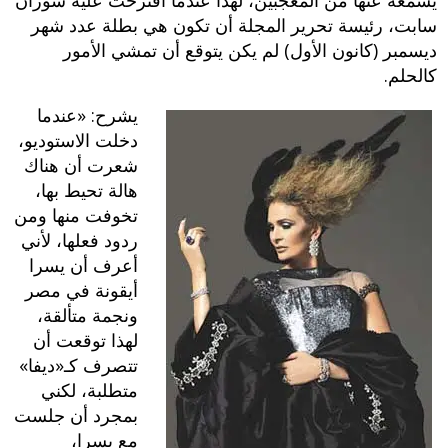
يسمعه عنها من المعجبين، لهذا عندما اقترحت عليه سوزان
سابت، رئيسة تحرير المجلة أن تكون هي بطلة عدد شهر
ديسمبر (كانون الأول) لم يكن يتوقع أن تمشي الأمور
كالحلم.
يشرح: «عندما
دخلت الاستوديو،
شعرت أن هناك
هالة تحيط بها،
تخوفت منها ومن
ردود فعلها، لأني
أعرف أن يسرا
أيقونة في مصر
ونجمة متألقة،
لهذا توقعت أن
تتصرف كـ«ديفا»
متطلبة، لكني
بمجرد أن جلست
مع يسرا،