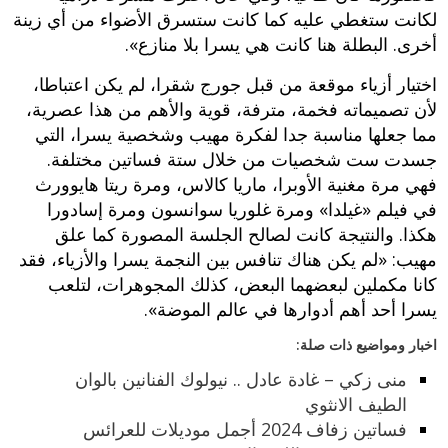
لكانت ستغطي عليه كما كانت ستسرق الأضواء من أي زينة
أخرى. البطلة هنا كانت هي يسرا بلا منازع».
اختيار أزياء موقعة من قبل جورج شقرا، لم يكن اعتباطا،
لأن تصميماته فخمة، مترفة، قوية والأهم من هذا عصرية،
مما جعلها مناسبة جدا لفكرة مهيب وشخصية يسرا، التي
جسدت ست شخصيات من خلال ستة فساتين مختلفة.
فهي مرة مغنية الأوبرا، ماريا كالاس، ومرة ريتا هايوورث
في فيلم «غيلدا» ومرة غلوريا سوانسون ومرة إسادورا
هكذا. والنتيجة كانت لصالح الجلسة المصورة كما علق
مهيب: «لم يكن هناك تنافس بين النجمة يسرا والأزياء، فقد
كانا مكملين لبعضهما البعض، كذلك المجوهرات، لتلعب
يسرا أحد أهم أدوارها في عالم الموضة».
اخبار ومواضيع ذات صلة:
منى زكي – غادة عادل .. نيولوك الفنانين بالوان
الطيف الانثوي
فساتين زفاف 2024 أجمل موديلات للعرائس