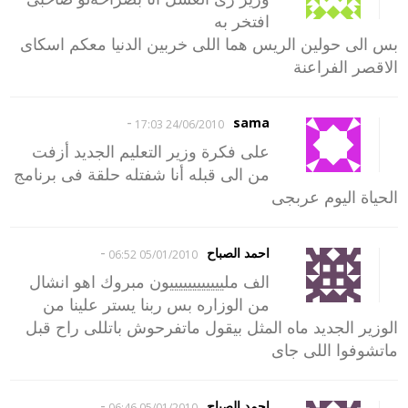
افتخر به
بس الى حولين الريس هما اللى خربين الدنيا معكم اسكاى
الاقصر الفراعنة
-
sama
24/06/2010 17:03
على فكرة وزير التعليم الجديد أزفت
من الى قبله أنا شفتله حلقة فى برنامج
الحياة اليوم عربجى
-
احمد الصباح
05/01/2010 06:52
الف ملييييييييييييون مبروك اهو انشال
من الوزاره بس ربنا يستر علينا من
الوزير الجديد ماه المثل بيقول ماتفرحوش باتللى راح قبل
ماتشوفوا اللى جاى
-
احمد الصباح
05/01/2010 06:46