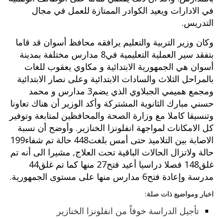
في الادارات ويعيد الكوادر الممتازة للعمل في مجال
التدريس‏.‏
وكان وزير التربية والتعليم يرافقه محافظ أسوان قد قاما
بتفقد سير العملية التعليمية في‏8‏ مدارس مختلفة بمدينة
أسوان هي الجمهورية الابتدائية و مكاوي يعقوب للغات
بالمراحل الثلاث والسادات الابتدائية وعلى نصار الابتدائية
ومجمع هميمي الجبلاوي الذي يضم‏3‏ مدارس و محمد
حسني مبارك الثانوية المشتركة وأكد الوزير أن هناك تعاونا
وتنسيقا كاملا مع وزارة الصحة والمحافظين لمتابعة وتوفير
كل الامكانات لمواجهة انفلونزا الخنازير‏.‏ وأوضح أن نسبة
حالة ولاتزال الحالات الباقية تحت العلاج‏,‏ مشيرا الى أنه تم
مدرسة وإعادة فتح‏6‏ مدارس منها على مستوى الجمهورية‏.‏
اخبار ومواضيع ذات صلة:
تأجيل الدراسة خوفاً من انفلونزا الخنازير