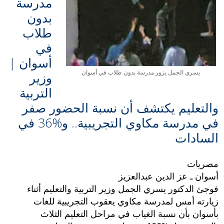
مدرسة
بدون
طلاب
في
أسوان |
يسري الجمل يزور مدرسة بدون طلاب في أسوان
وزير
التربية
والتعليم يكتشف أن نسبة الحضور صفر
في مدرسة مكاوي التجريبية‏..‏ و‏36%‏ في
السادات
مصريات
أسوان ـ عز الدين عبدالعزيز‏‏
فوجئ الدكتور يسري الجمل وزير التربية والتعليم أثناء
زيارته أمس لمدرسة مكاوي يعقوب التجريبية للغات
بأسوان بأن نسبة الغياب في مراحل التعليم الثلاث