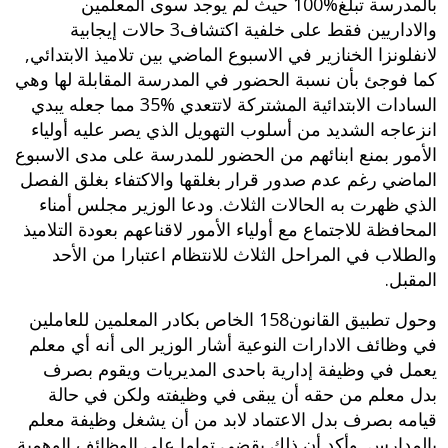
بالمدرسة تبلغ‏100%‏ حيث لم يوجد سوى المعلمين
والاداريين فقط على خلفية اكتشاف‏3‏ حالات إيجابية
لانفلونزا الخنازير في الاسبوع الماضي بين تلاميذ الابتدائي‏,‏
كما فوجئ بأن نسبة الحضور في المدرسة المقابلة لها وهي
السادات الابتدائية المشتركة لاتتعدي ‏35%‏ مما جعله يبدي
انزعاجه الشديد من أسلوب التهويل الذي يصر عليه أولياء
الأمور بمنع ابنائهم من الحضور للمدرسة على مدى الاسبوع
الماضي رغم عدم صدور قرار بغلقها والاكتفاء بغلق الفصل
الذي ظهرت به الحالات الثلاث‏.‏ ودعا الوزير مجلس أمناء
المحافظة للاجتماع مع أولياء الأمور لاقناعهم بعودة التلاميذ
والطلاب في المراحل الثلاث للانتظام اعتبارا من الأحد
المقبل‏.‏
وحول تطبيق القانون‏158‏ الخاص بكادر المعلمين للعاملين
في وظائف الادارات النوعية أشار الوزير الى أنه أي معلم
يعمل في وظيفة إدارية باحدى المديريات ويقوم بصرف
بدل معلم من حقه أن يبقى في وظيفته ولكن في حالة
قيامه بصرف بدل الاعتماد لابد من أن يشغل وظيفة معلم
بالمدارس‏.‏ وأكد أن ذلك يقضي تماما على الوظائف الوهمية