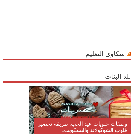
شكاوى التعليم
بلد البنات
وصفات حلويات عيد الحب: طريقة تحضير
قلوب الشوكولاتة والبسكويت...