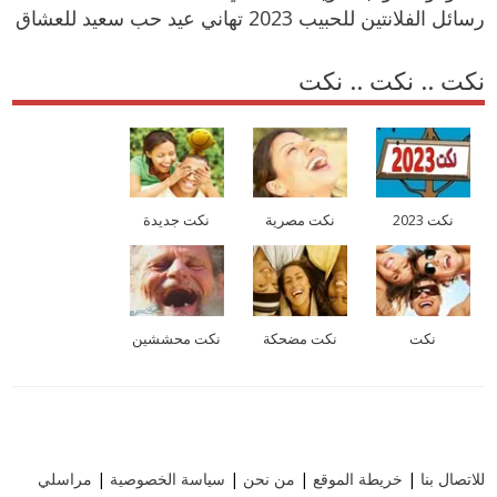
رسائل الفلانتين للحبيب 2023 تهاني عيد حب سعيد للعشاق
نكت .. نكت .. نكت
نكت 2023
نكت مصرية
نكت جديدة
نكت
نكت مضحكة
نكت محششين
للاتصال بنا
|
خريطة الموقع
|
من نحن
|
سياسة الخصوصية
|
مراسلي