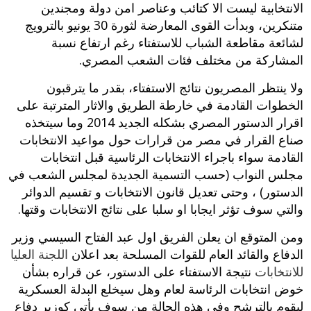
الانتخابية ليست الا كتائب وعناصر امن دولة ومجندين
متنكرين، وبدأت القوى المعارضة لثورة 30 يونيو بالترويج
لشائعة مقاطعة الشباب للاستفتاء رغم ارتفاع نسبة
المشاركة من مختلف فئات الشعب المصري.
ولا ينتظر المصريون نتائج الاستفتاء، بقدر ما يترقبون
الخطوات القادمة في خارطة الطريق والاثار المترتبة على
اقرار الدستور المصري بشكله الجديد 2014 وما سيتخذه
صناع القرار في مصر من قرارات حول مواعيد الانتخابات
القادمة سواء باجراء الانتخابات الرئاسية قبل انتخابات
مجلس النواب (حسب التسمية الجديدة لمجلس الشعب في
الدستور) ، وحتى تعديل قانون الانتخابات و تقسيم الدوائر
والتي سوف تؤثر ايجابا او سلبا على نتائج الانتخابات وقتها.
ومن المتوقع ان يعلن الفريق اول عبد الفتاح السيسي وزير
الدفاع والقائد العام للقوات المسلحة بعد اعلان
اللجنة العليا
للانتخابات
نتيجة الاستفتاء على الدستور، عن قراره بشأن
خوض انتخابات الرئاسة لعام وهل سيخلع البدلة العسكرية
ليقوم بالترشح وفي هذه الحالة من سوف يأتي كوزير دفاع