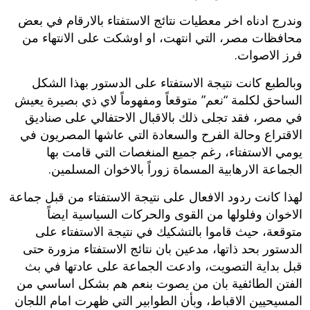
وندرج ادناه اخر معطيات نتائج الاستفتاء بالارقام في بعض
محافظات مصر، التي انتهت، او اوشكت على الانتهاء من
فرز الاصوات.
وبالطبع كانت نتيجة الاستفتاء على الدستور بهذا الشكل
الساحق لكلمة “نعم” متوقعاً ومفهوماً لاي ذي بصيرة يعيش
في مصر، فقد تجلى ذلك بالاقبال الاحتفالي على صناديق
الاقتراع وحالة الفرح والسعادة التي عاشها المصريون في
يومي الاستفتاء، رغم جميع المنغصات التي قامت بها
الجماعة الارهابية المسماة زوراً بالاخوان المسلمين.
لهذا كانت ردود الافعال على نتيجة الاستفتاء من قبل جماعة
الاخوان وفلولها من القوى والحركات السياسية ايضاً
متوقعة، حيث قاموا بالتشكيك في نتيجة الاستفتاء على
الدستور بحد ذاتها، مدعين بان نتائج الاستفتاء مزورة حتى
قبل بداية التصويت، وادعت الجماعة على عادتها في بث
الفتن الطائفية بان من يصوت بنعم هم بشكل اساسي من
المسيحيين الاقباط، وبأن الطوابير التي ظهرت امام اللجان