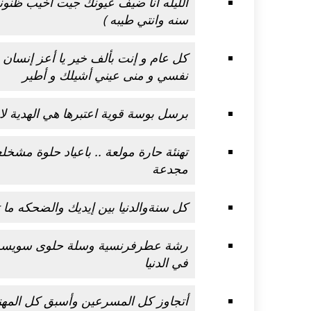
الليله انا ضيف عيونك جيت اخيب ظنون
سنه وانتي طيبه )
كل عام و إنت بألف خير يا أعز إنسان ف
نفسي و منى عيني أشيلك و أطير
برسل بوسة قوية اعتبرها هي الهدية لا
تهنئة حارة مولعة .. باعياد حلوة مشخل
مجدعة
كل سنةوالدنيا بين إيديك والضحكه ما ت
رشة عطرفرنسية وسلة حلوى سويسرية
في الدنيا
أتجاوز كل المسرعين وأسبق كل المهنئ