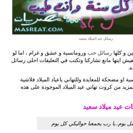
بوي مع
وصفات أكلات عيد راس السنة الميلادية
والميلاد المجيد الكريسما...
رسائل عيد الميلاد سعيد
ن و كلها
رسائل حب
ورومانسية و عشق و غرام ، اما لو
ش ايتها مانع تشاركنا وتكتب في التعليقات احلى رسائل
ه.
ة او مضحكة للمعايدة وللتهاني باعياد الميلاد فلاشية
مزيد من كروت تهاني عيد الميلاد الموجودة على هذه
 عيد ميلاد سعيد
ل يوم..يا رب يجمعنا حواليكي كل يوم