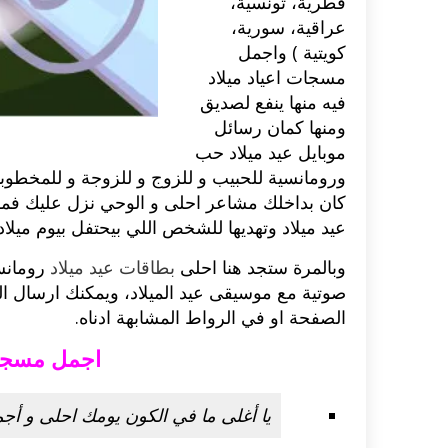
قطرية، تونسية،
عراقية، سورية،
اكلات عيد الاضحى 2023 وصفات طبخ
طريقة تحضير حلاوة المولد الن
كويتية ) واجمل
ر بالصور...
وصفات بالفيديو والصور...
مسجات اعياد ميلاد
فيه منها ينفع لصديق
ومنها كمان رسائل
موبايل عيد ميلاد حب
ورومانسية للحبيب و للزوج و للزوجة و للمخطوبي
كان بداخلك مشاعر احلى و الوحي نزل عليك فمفي
عيد ميلاد وتهديها للشخص اللي بيحتفل بيوم ميلاد
وبالمرة ستجد هنا احلى
بطاقات عيد ميلاد
رومانسي
صوتية مع موسيقى عيد الميلاد، ويمكنك ارسال ال
الصفحة او في الرواط المشابهة ادناه.
اجمل مسجات
يا أغلى ما في الكون يومك احلى و أجم