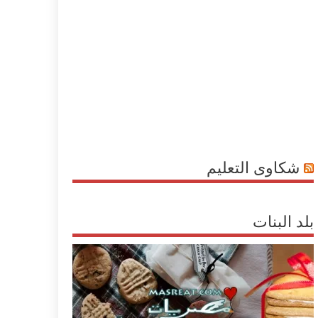
شكاوى التعليم
بلد البنات