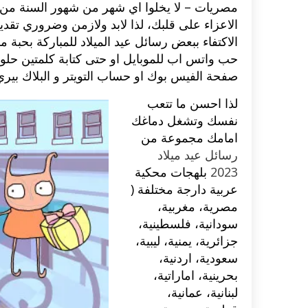
مصريات – لا يخلوا اي شهر من شهور السنة من من
الاعزاء على قلبك، لذا لابد ولازمن وضروري تقدي
الاكتفاء ببعض رسائل عيد الميلاد للمباركة بحبة 
حب واتس اب للموبايل او حتى كتابة كلمتين حلوي
صفحة الفيس بوك او حساب التويتر و البلاك بيري
لذا احسن ما تتعب
نفسك وتشغل دماغك
امامك مجموعة من
رسائل عيد ميلاد
2023
بلهجات محكية
عربية دارجة مختلفة (
مصرية، مغربية،
سودانية، فلسطينية،
جزائرية، يمنية، ليبية،
سعودية، اردنية،
بحرينية، اماراتية،
لبنانية، عمانية،