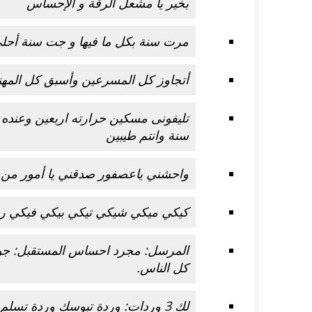
بخير يا مشعل الرقة و الإحساس
مرت سنة بكل ما فيها و جت سنة أحلى م
أتجاوز كل المسرعين وأسبق كل المهنئ
تليفونى مسكين حرارته اربعين وعنده 
سنة وانتم طيبين
واحشني ياعصفور صدقني يا أمور من 
كيكي ميكي شيكي تيكي بيكي فيكي ريك
المرسل: مجرد احساس المستقبل: جوهر
كل الناس.
لك 3 وردات: وردة تبوسك وردة تسلم عليك وردة تقولك كل عام و أنت بخير.