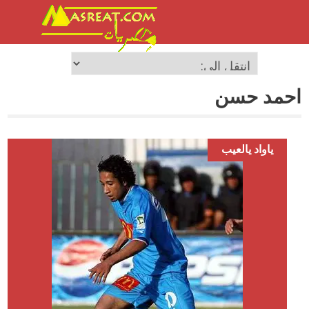
احمد حسن
ياواد يالعيب