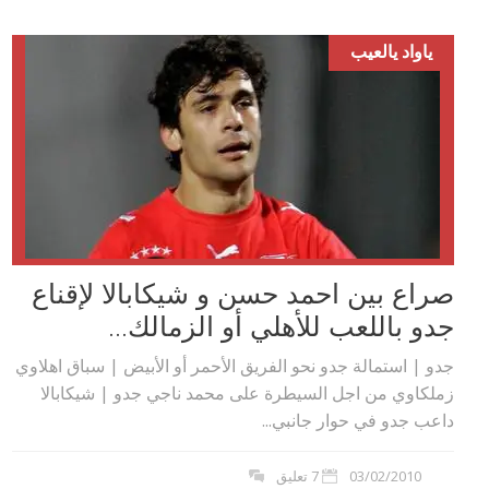
ياواد يالعيب
صراع بين احمد حسن و شيكابالا لإقناع
جدو باللعب للأهلي أو الزمالك...
جدو | استمالة جدو نحو الفريق الأحمر أو الأبيض | سباق اهلاوي
زملكاوي من اجل السيطرة على محمد ناجي جدو | شيكابالا
داعب جدو في حوار جانبي...
03/02/2010
7 تعليق