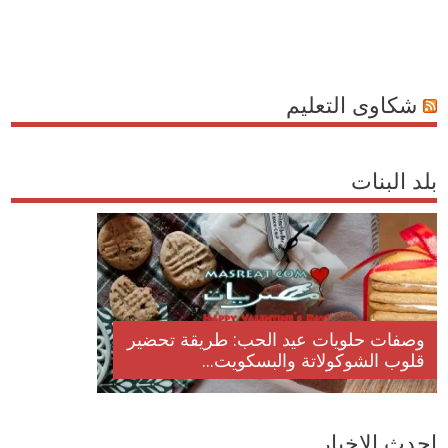
شكاوى التعليم
بلد البنات
وصفات حلويات عيد الحب: طريقة تحضير
قلوب الشوكولاتة والبسكويت...
احدث الاخبار