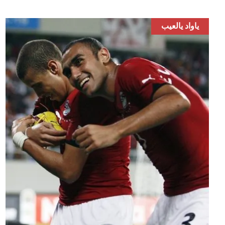
ياواد يالعيب