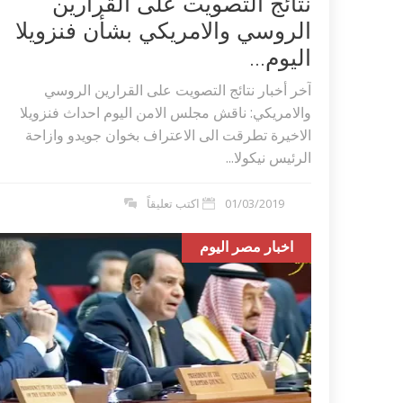
نتائج التصويت على القرارين
الروسي والامريكي بشأن فنزويلا
اليوم...
آخر أخبار نتائج التصويت على القرارين الروسي
والامريكي: ناقش مجلس الامن اليوم احداث فنزويلا
الاخيرة تطرقت الى الاعتراف بخوان جويدو وازاحة
الرئيس نيكولا...
01/03/2019
اكتب تعليقاً
اخبار مصر اليوم