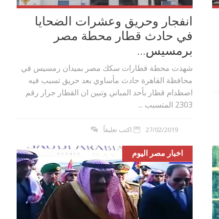
انفجار وحريق وعشرات الضحايا
في حادث قطار محطة مصر
برمسيس...
شهدت محطة قطارات سكك مصر بميدان رمسيس في
محافظة القاهرة حادث مأساوي بعد حريق تسبب فيه
اصطدام قطار بأحد المباني وتبين ان القطار جرار رقم
2303 المتسبب ...
27/02/2019
اكتب تعليقاً
اخبار مصر اليوم