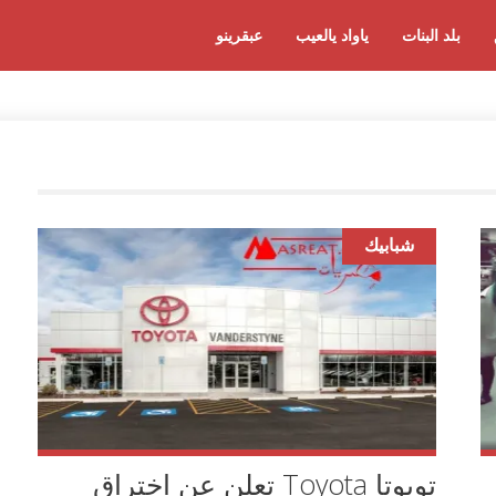
بلد البنات
ياواد يالعيب
عبقرينو
شبابيك
تويوتا Toyota تعلن عن اختراق