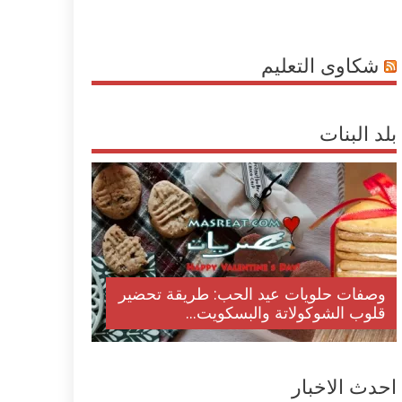
شكاوى التعليم
بلد البنات
وصفات حلويات عيد الحب: طريقة تحضير
قلوب الشوكولاتة والبسكويت...
احدث الاخبار