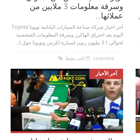
وسرقة معلومات 3 ملايين من
عملائها...
د
آخر اخبار شركة صناعة السيارات اليابانية تويوتا Toyota
اليوم بعد اختراق الهاكرز وسرقة المعلومات الشخصية
لحوالي 3.1 مليون زبون لسيارة لكزس وتويوتا حول ا...
31/03/2019
اكتب تعليقاً
آخر الأخبار
بوي مع
وصفات أكلات عيد راس السنة الميلادية
والميلاد المجيد الكريسما...