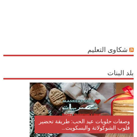
شكاوى التعليم
بلد البنات
وصفات حلويات عيد الحب: طريقة تحضير
قلوب الشوكولاتة والبسكويت...