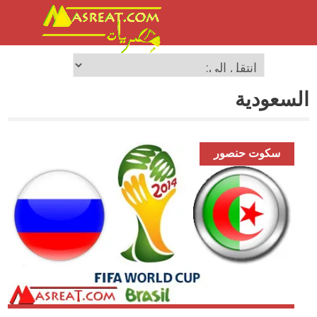
السعودية
سكوت حنصور