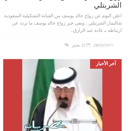
الشربتلي
اعلن اليوم عن زواج خالد يوسف من الفنانة التشكيلية السعودية
شاليمار الشربتلي .. ونفى خبر زواج خالد يوسف ما تردد عن
ارتباطه بـ غادة عبد الرازق...
28/03/2011
25 تعليق
آخر الأخبار