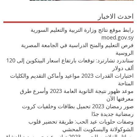
احدث الاخبار
رابط موقع نتائج وزارة التربية والتعليم السورية
moed.gov.sy
فرص التعليم والمنح الدراسية في الجامعة المصرية
الروسية
ستاندرد تشارترد: توقعات بارتفاع اسعار البيتكوين إلى 120
ألف دولار
اختبارات القدرات 2023 مواعيد وأماكن التقديم والكليات
المتاحة
موعد ظهور نتيجة الثانوية العامة 2023 وأسرع طرق
معرفتها الآن
صور رمضان 2023 تحميل بطاقات وخلفيات كروت
رمضانية جديدة جدًا
وصفات حلويات عيد الحب: طريقة تحضير قلوب
الشوكولاتة والبسكويت المحشي
رسائل الفلانتين للحبيب 2023 تهاني عيد حب سعيد للعشاق