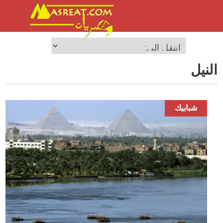
النيل
شبابيك