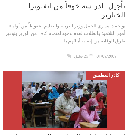
تأجيل الدراسة خوفاً من انفلونزا
الخنازير
يواجه د. يسري الجمل وزير التربية والتعليم ضغوطاً من أولياء
أمور التلاميذ والطلاب لعدم وجود اهتمام كاف من الوزير بتوفير
طرق الوقاية من إصابة أبنائهم با...
01/09/2009
26 تعليق
كادر المعلمين