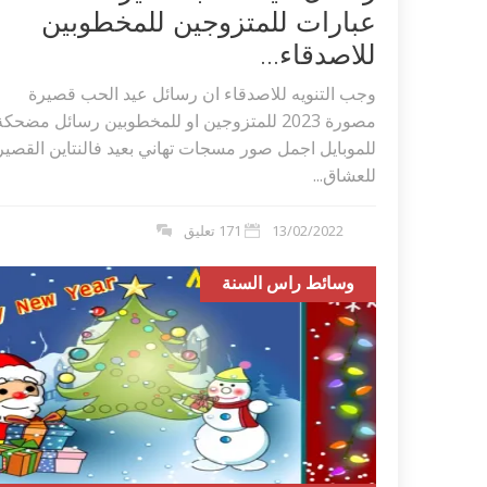
عبارات للمتزوجين للمخطوبين
للاصدقاء...
وجب التنويه للاصدقاء ان رسائل عيد الحب قصيرة
مصورة 2023 للمتزوجين او للمخطوبين رسائل مضحكة
للموبايل اجمل صور مسجات تهاني بعيد فالنتاين القصير
للعشاق...
13/02/2022
171 تعليق
وسائط راس السنة
اكلات عيد الاضحى 2023 وصفات طبخ
طريقة تحضير حلاوة المولد الن
ر بالصور...
وصفات بالفيديو والصور...