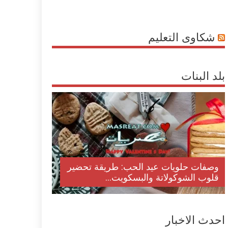
شكاوى التعليم
بلد البنات
وصفات حلويات عيد الحب: طريقة تحضير
قلوب الشوكولاتة والبسكويت...
احدث الاخبار