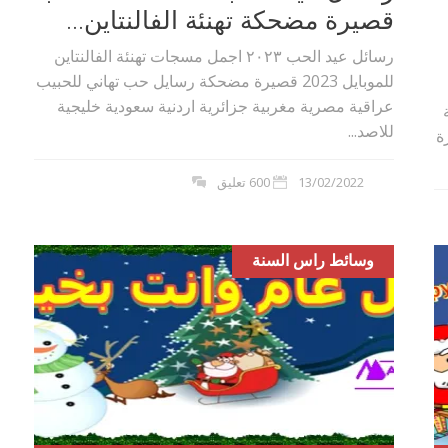
قصيرة مضحكة تهنئة الفالنتاين...
رسائل عيد الحب ٢٠٢۳ اجمل مسجات تهنئة الفالنتاين
للموبايل 2023 قصيرة مضحكة رسايل حب تهاني للحبيب
عراقية مصرية مغربية جزائرية اردنية سعودية خليجية
للاصد...
ة
13/02/2022
600 تعليق
وسائط راس السنة
بوي مع
وصفات أكلات عيد راس السنة الميلادية
والميلاد المجيد الكريسما...