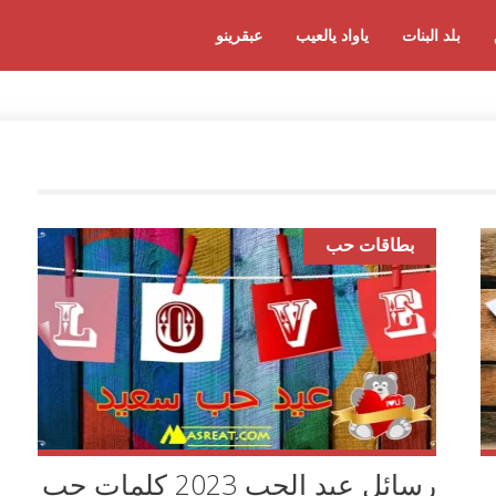
بلد البنات
ياواد يالعيب
عبقرينو
بطاقات حب
رسائل عيد الحب 2023 كلمات حب