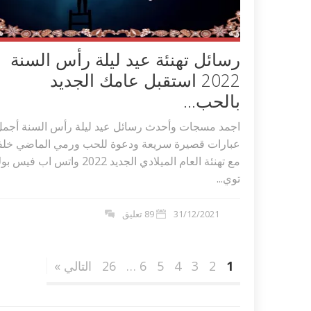
رسائل تهنئة عيد ليلة رأس السنة
2022 استقبل عامك الجديد
بالحب...
اجمد مسجات وأحدث رسائل عيد ليلة رأس السنة أجم
عبارات قصيرة سريعة ودعوة للحب ورمي الماضي خلفا
مع تهنئة العام الميلادي الجديد 2022 واتس اب فيس
توي...
31/12/2021
89 تعليق
1
2
3
4
5
6
…
26
التالي »