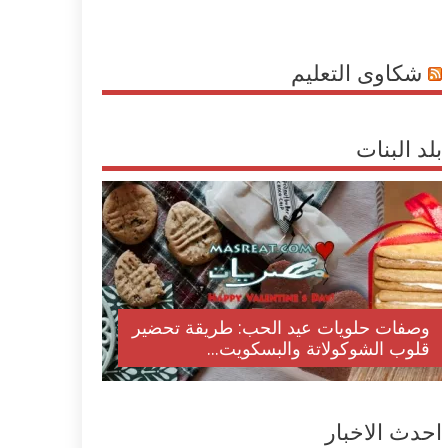
شكاوى التعليم
بلد البنات
وصفات حلويات عيد الحب: طريقة تحضير
قلوب الشوكولاتة والبسكويت...
احدث الاخبار