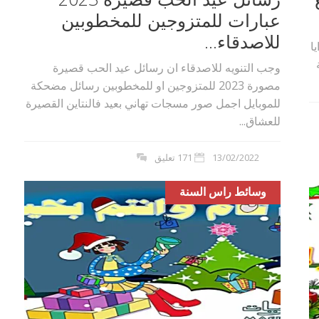
عبارات للمتزوجين للمخطوبين
للاصدقاء...
ا
ة
وجب التنويه للاصدقاء ان رسائل عيد الحب قصيرة
مصورة 2023 للمتزوجين او للمخطوبين رسائل مضحكة
للموبايل اجمل صور مسجات تهاني بعيد فالنتاين القصيرة
للعشاق...
13/02/2022
171 تعليق
وسائط راس السنة