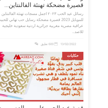
قصيرة مضحكة تهنئة الفالنتاين...
رسائل عيد الحب ٢٠٢۳ اجمل مسجات تهنئة الفالنتاين
للموبايل 2023 قصيرة مضحكة رسايل حب تهاني للحب
عراقية مصرية مغربية جزائرية اردنية سعودية خليجية
للاصد...
13/02/2022
600 تعليق
حكايات
اكلات عيد الاضحى 2023 وصفات طبخ
طريقة تحضير حلاوة المولد الن
ر بالصور...
وصفات بالفيديو والصور...
قصة عيد الحب على مر العصور مع