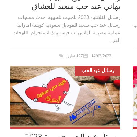
تهاني عيد حب سعيد للعشاق
رسائل الفلانتين 2023 للحبيب للحبيبة احدث مسجات
يب
رسائل عيد حب سعيد للموبايل سعودية كويتية اماراتية
عمانية مصرية الواتس اب فيس بوك انستجرام باللهجات
العر...
14/02/2022
127 تعليق
رسائل عيد الحب
بوي مع
وصفات أكلات عيد راس السنة الميلادية
والميلاد المجيد الكريسما...
رسائل عيد الحب قصيرة 2023