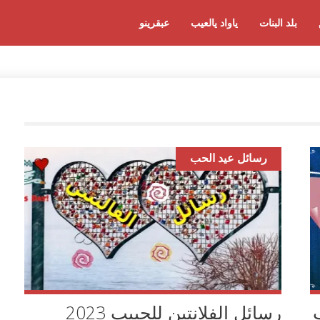
بلد البنات
ياواد يالعيب
عبقرينو
رسائل عيد الحب
حب
رسائل الفلانتين للحبيب 2023