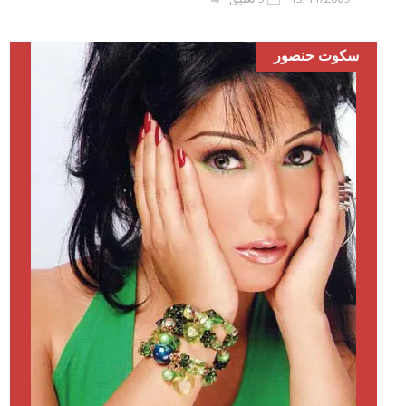
سكوت حنصور