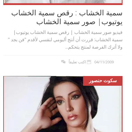
سمية الخشاب : رقص سمية الخشاب
يوتيوب| صور سمية الخشاب
فيديو صور سمية الخشاب | رقص سمية الخشاب يوتيوب|
سمية الخشاب: قررت أن أنتج ألبومي لنفسي لأقدم‮ "‬فن بجد‮ "
‬ولا أترك الفرصة لمنتج يتحكم...
04/11/2009
اكتب تعليقاً
سكوت حنصور