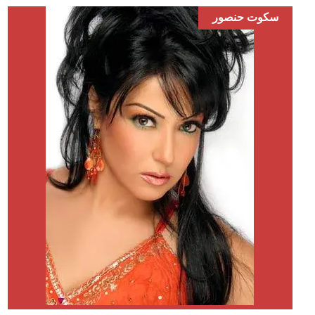
سكوت حنصور