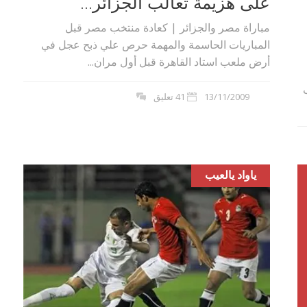
على هزيمة ثعالب الجزائر...
مباراة مصر والجزائر | كعادة منتخب مصر قبل
المباريات الحاسمة والمهمة حرص علي ذبح عجل في
أرض ملعب استاد القاهرة قبل أول مران...
13/11/2009
41 تعليق
ياواد يالعيب
بوي مع
وصفات أكلات عيد راس السنة الميلادية
والميلاد المجيد الكريسما...