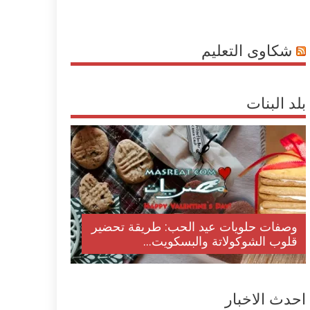
شكاوى التعليم
بلد البنات
وصفات حلويات عيد الحب: طريقة تحضير
قلوب الشوكولاتة والبسكويت...
احدث الاخبار