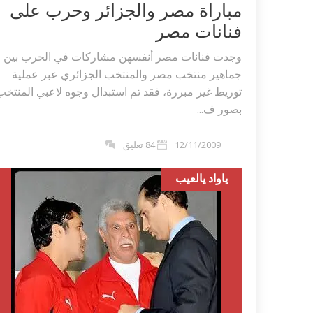
مباراة مصر والجزائر وحرب على
فنانات مصر
وجدت فنانات مصر أنفسهن مشاركات في الحرب بين
جماهير منتخب مصر والمنتخب الجزائري عبر عملية
توريط‮ ‬غير مبررة،‮ ‬فقد تم استبدال وجوه لاعبي المنتخب
بصور ف...
12/11/2009
84 تعليق
ياواد يالعيب
اكلات عيد الاضحى 2023 وصفات طبخ
طريقة تحضير حلاوة المولد الن
ر بالصور...
وصفات بالفيديو والصور...