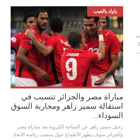
ياواد يالعيب
ي
.
مباراة مصر والجزائر تتسبب في
استقالة سمير زاهر ومحاربة السوق
السوداء...
رحيل سمير زاهر عن الساحة الكروية بعد مباراة مصر
والجزائر سوف‮ ‬يظهر الأطماع حول منصب رئاسة الاتحاد