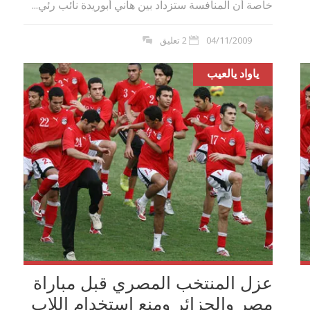
خاصة أن المنافسة‮ ‬ستزداد بين هاني أبوريدة نائب رئي...
04/11/2009
2 تعليق
ياواد يالعيب
عزل المنتخب المصري قبل مباراة
مصر والجزائر ومنع استخدام اللاب