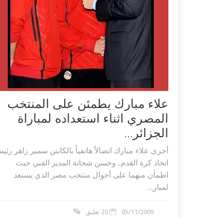
علاء مبارك يطمئن على المنتخب
المصري اثناء استعداده لمباراة
الجزائر...
أجرى علاء مبارك اتصالاً هاتفياً بالكابتن سمير زاهر رئي
اتحاد كرة القدم.. وحسن شحاتة المدير الفني حيث
اطمأن منهما على أحوال منتخب مصر الذي يستعد
لمبار...
05/11/2009
20 تعليق