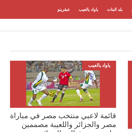
بلد البنات
ياواد يالعيب
عبقرينو
ياواد يالعيب
قائمة لاعبي منتخب مصر في مباراة
مصر والجزائر واللعيبة مصممين