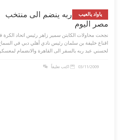
حسني عبد ربه ينضم الى منتخب
ياواد يالعيب
مصر اليوم
نجحت محاولات الكابتن سمير زاهر رئيس اتحاد الكرة ف
اقناع خليفة بن سلمان رئيس نادي أهلي دبي في السماح
لحسني عبد ربه بالسفر الى القاهرة والانضمام لمعسكر..
03/11/2009
اكتب تعليقاً