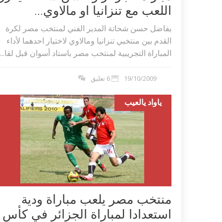
اللعب مع تنزانيا او مالاوي...
يفاضل حسن شحاتة المدير الفني لمنتخب مصر لكرة
القدم بين منتخبي تنزانيا ومالاوي لاختيار احدهما لأداء
المباراة التجريبية لمنتخب مصر باستاد أسوان قبل لقا...
19/10/2009
6 تعليق
ياواد يالعيب
منتخب مصر يلعب مباراة ودية
استعدادا لمباراة الجزائر في كأس