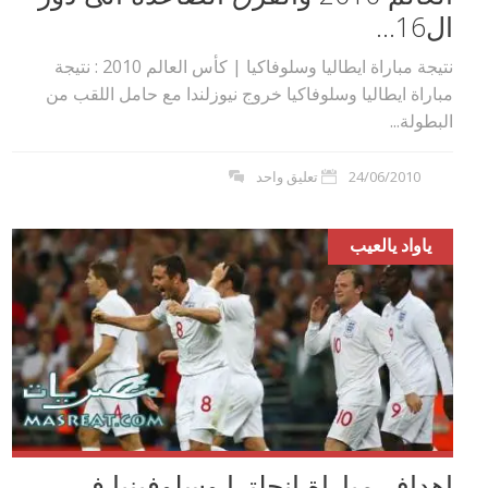
ال16...
نتيجة مباراة ايطاليا وسلوفاكيا | كأس العالم 2010 : نتيجة
مباراة ايطاليا وسلوفاكيا خروج نيوزلندا مع حامل اللقب من
البطولة...
24/06/2010
تعليق واحد
ياواد يالعيب
اهداف مباراة انجلترا وسلوفينيا في