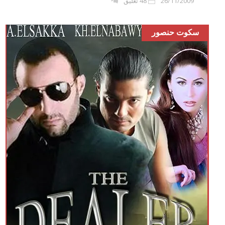
26/11/2009
48 تعليق
سكوت حنصور