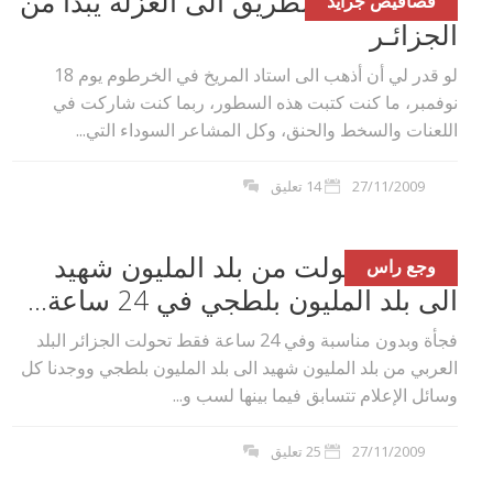
وائل حمدي: الطريق الى العزلة يبدأ من
قصاقيص جرايد
الجزائـر
لو قدر لي أن أذهب الى استاد المريخ في الخرطوم يوم 18
نوفمبر، ما كنت كتبت هذه السطور، ربما كنت شاركت في
اللعنات والسخط والحنق، وكل المشاعر السوداء التي...
27/11/2009
14 تعليق
الجزائر تحولت من بلد المليون شهيد
وجع راس
الى بلد المليون بلطجي في 24 ساعة...
فجأة وبدون مناسبة وفي 24 ساعة فقط تحولت الجزائر البلد
العربي من بلد المليون شهيد الى بلد المليون بلطجي ووجدنا كل
وسائل الإعلام تتسابق فيما بينها لسب و...
27/11/2009
25 تعليق