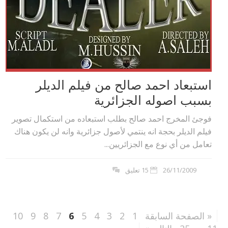
استبعاد احمد صالح من فيلم الديلر
بسبب اصوله الجزائرية
فوجئ المخرج احمد صالح بطلب استبعاده من استكمال تصوير
فيلم الديلر بحجة انه ينتمي لأصول جزائرية وانه لن يكون هناك
تعامل من أي نوع مع الجزائريين...
26/11/2009
15 تعليق
« الصفحة السابقة
1
2
3
4
5
6
7
8
9
10