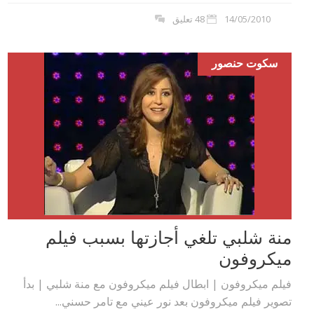
14/05/2010
48 تعليق
سكوت حنصور
منة شلبي تلغي أجازتها بسبب فيلم
ميكروفون
فيلم ميكروفون | ابطال فيلم ميكروفون مع منة شلبي | بدأ
تصوير فيلم ميكروفون بعد نور عيني مع تامر حسني...