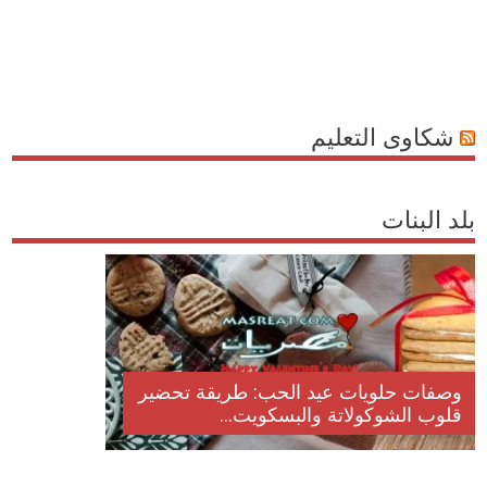
شكاوى التعليم
بلد البنات
وصفات حلويات عيد الحب: طريقة تحضير
قلوب الشوكولاتة والبسكويت...