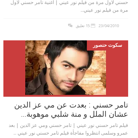
حسني لاول مرة من فيلم نور عيني | اغنية تامر حسني لاول
مرة من فيلم نور عيني...
23/04/2010
15 تعليق
سكوت حنصور
تامر حسني : بعدت عن مي عز الدين
عشان الملل و منة شلبي موهوبة...
فيلم تامر حسني نور عيني | تامر حسني ومي عز الدين | بعد
عمرو وسلمى انتظروا مفاجأة فيلم تامر حسني نور عيني ...