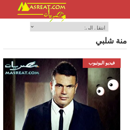
منة شلبي
فيديو اليوتيوب