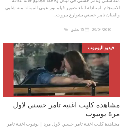
منة شلبي وتامر حسني في لبنان ولاحظ الجميع حالة علاقة
الانسجام المتبادلة اثناء تصوير فيلم نور عيني الممثلة منة شلبي
والفنان تامر حسني بشوارع بيروت...
29/04/2010
15 تعليق
فيديو اليوتيوب
مشاهدة كليب اغنية تامر حسني لاول
مرة يوتيوب
مشاهدة كليب اغنية تامر حسني لاول مرة | يوتيوب اغنية تامر