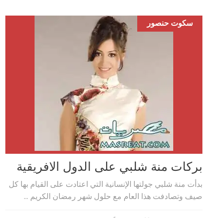
سكوت حنصور
بركات منة شلبي على الدول الافريقية
بدأت منة شلبي جولتها الإنسانية التي اعتادت على القيام بها كل
صيف وتصادفت هذا العام مع حلول شهر رمضان الكريم ...