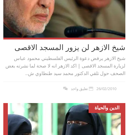
شيخ الازهر لن يزور المسجد الاقصى
شيخ الازهر يرفض دعوة الرئيس الفلسطيني محمود عباس
لزيارة المسجد الاقصى | اكد الازهر انه لا صحة لما نشرته بعض‮
‬الصحف حول تلقي الدكتور محمد سيد طنطاوي ش...
26/02/2010
تعليق واحد
الدين والحياة