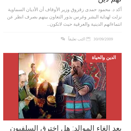
أكد د. محمود حمدى زقزوق وزير الأوقاف أن الأديان السماوية
نزلت لهداية البشر وغرس بذور التعاون بينهم بصرف انظر عن
انتماءاتهم الدينية والعرقية حيث لاتكون...
30/09/2009
اكتب تعليقاً
الدين والحياة
بعد الغاء الموالد: هل اخترق السلفيون