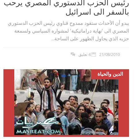
رئيس الحزب الدستوري المصري يرحب
بالسفر الى اسرائيل‮
يبدو أن الأحداث ستقود ممدوح قناوي رئيس الحزب الدستوري
المصري الى '‬نهاية دراماتيكية‮' ‬لمشواره السياسي ولسمعة
حزبه الذي يحاول الظهور على الساحة...
21/08/2010
4 تعليق
الدين والحياة