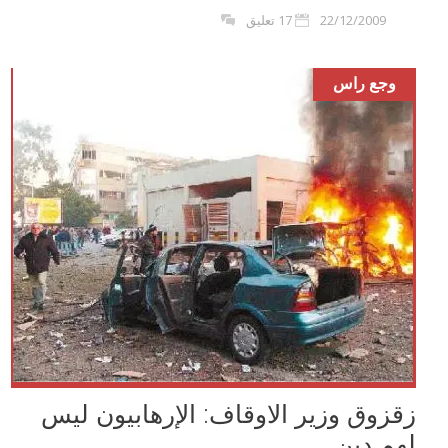
22/12/2009
17 تعليق
وجع راس
زقزوق وزير الاوقاف: الإرهابيون ليس
لهم دين