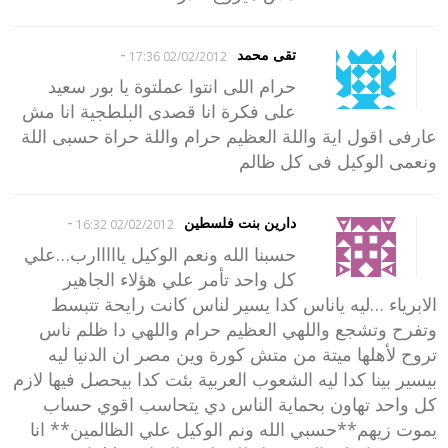
-
تقى محمد
02/02/2012 17:36
حرام اللى انتوا عملتوة يا بور سعيد
على فكرة انا قصدى البلطجية انا مش
عارفى اقول اية واللة العظيم حرام واللة حراة حسبى اللة
ونعمى الوكيل فى كل ظالم
-
دارين بنت فلسطين
02/02/2012 16:32
حسبنا الله ونعم الوكيل يااااارب…علي
كل واحد تأمر علي هؤلاء الجاهير
الابرياء …ليه ياناس كدا يسير لناس كانت رايحة تتبسط
وتفرح وتشجع واللهي العظيم حرام واللهي دا ظلم ناس
تروح لأهلها ميتة من متش كورة وين مصر ان الدنيا ليه
بيسير بينا كدا ليه الشعوب العربية بئت كدا بيحصل فيها لازم
كل واحد تهاون بحماية الناس دي يتحاسب اقوي حساب
يموت زيهم**حسبي الله ونم الوكيل علي الظالمين** انا