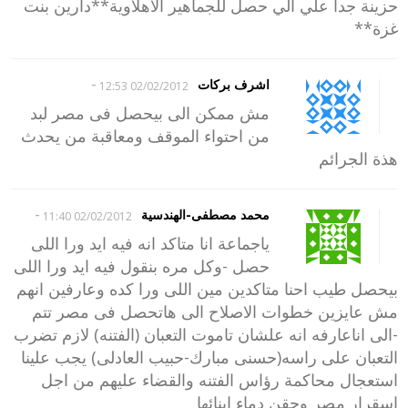
حزينة جدا علي الي حصل للجماهير الاهلاوية**دارين بنت
غزة**
-
اشرف بركات
02/02/2012 12:53
مش ممكن الى بيحصل فى مصر لبد
من احتواء الموقف ومعاقبة من يحدث
هذة الجرائم
-
محمد مصطفى-الهندسية
02/02/2012 11:40
ياجماعة انا متاكد انه فيه ايد ورا اللى
حصل -وكل مره بنقول فيه ايد ورا اللى
بيحصل طيب احنا متاكدين مين اللى ورا كده وعارفين انهم
مش عايزين خطوات الاصلاح الى هاتحصل فى مصر تتم
-الى اناعارفه انه علشان تاموت التعبان (الفتنه) لازم تضرب
التعبان على راسه(حسنى مبارك-حبيب العادلى) يجب علينا
استعجال محاكمة رؤاس الفتنه والقضاء عليهم من اجل
اسقرار مصر وحقن دماء ابنائها