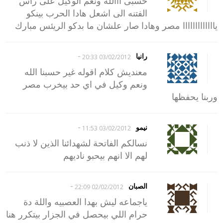
حسبى ااالله ونعم الوكيل على راس
الفتنه الى اشعل هادا الحرب بينكو
يااااااااااااا مصر وهادا صار علشان ما بدكو الريئس مبارك
-
رانيا
03/02/2012 20:33
معنديش كلام اقوله غير حسبنا الله
ونعم وكيل في اي حد بيخرب مصر
وربنا يحفظها
-
نيمو
03/02/2012 11:53
نسالكم الفاتحة لشهدائنا الذين لا ذنب
لهم الا انهم بيحبو ناديهم
-
الصبان
02/02/2012 22:09
ياجماعه ليش بهدا العصبيه واللة دة
حرام اللي بيحصل في الجزار بيتكرر هنا