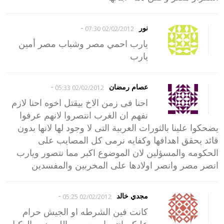
-
نور
02/02/2012 07:30
يارب احمي مصر وشباب مصر أمين
يارب
-
عصام رمضان
02/02/2012 05:33
احنا فى زمن الاخ بيقتل اخوه احنا لازم
نفهم ان الغرب انتصروا لانهم عرفوا
يضحكوا علينا بالثورات العربية التى لا وجود لها لانها بدون
قائد يحقق اهدافها وكفايه نرمى كل المصايب على
الحكومه والمسؤلين لان الموضوع اكبر مما نتصور ويارب
انصر مصر وانصر اولادها على المخربين والمفسدين
-
مجدي خالد
02/02/2012 05:25
كانت فين الشرطه او الجيش حرام
عليكم انتى ايه حسبى الله ونعم الوكيل