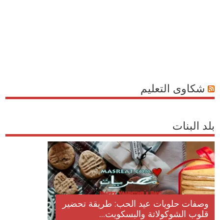
شكاوى التعليم
بلد البنات
وصفات حلويات عيد الحب: طريقة تحضير
قلوب الشوكولاتة والبسكويت...