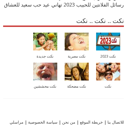
رسائل الفلانتين للحبيب 2023 تهاني عيد حب سعيد للعشاق
نكت .. نكت .. نكت
نكت 2023
نكت مصرية
نكت جديدة
نكت
نكت مضحكة
نكت محششين
للاتصال بنا
|
خريطة الموقع
|
من نحن
|
سياسة الخصوصية
|
مراسلي