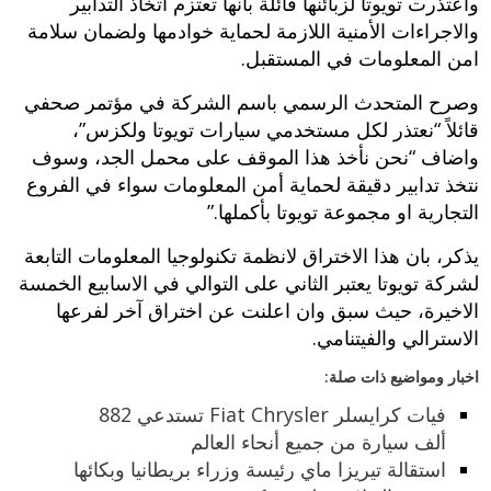
واعتذرت تويوتا لزبائنها قائلة بانها تعتزم اتخاذ التدابير
والاجراءات الأمنية اللازمة لحماية خوادمها ولضمان سلامة
امن المعلومات في المستقبل.
وصرح المتحدث الرسمي باسم الشركة في مؤتمر صحفي
قائلاً “نعتذر لكل مستخدمي سيارات تويوتا ولكزس”،
واضاف “نحن نأخذ هذا الموقف على محمل الجد، وسوف
نتخذ تدابير دقيقة لحماية أمن المعلومات سواء في الفروع
التجارية او مجموعة تويوتا بأكملها.”
يذكر، بان هذا الاختراق لانظمة تكنولوجيا المعلومات التابعة
لشركة تويوتا يعتبر الثاني على التوالي في الاسابيع الخمسة
الاخيرة، حيث سبق وان اعلنت عن اختراق آخر لفرعها
الاسترالي والفيتنامي.
اخبار ومواضيع ذات صلة:
فيات كرايسلر Fiat Chrysler تستدعي 882
ألف سيارة من جميع أنحاء العالم
استقالة تيريزا ماي رئيسة وزراء بريطانيا وبكائها