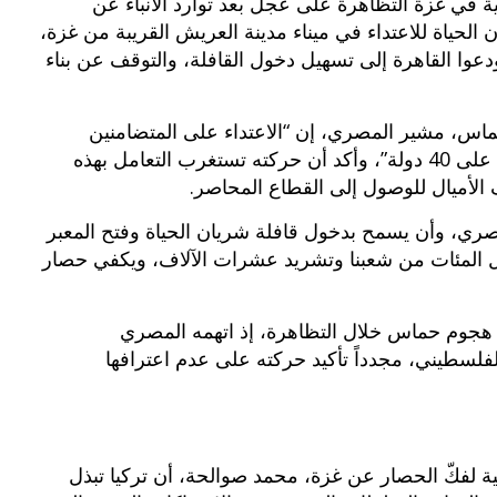
ي غزة التظاهرة على عجل بعد توارد الأنباء عن
لحياة للاعتداء في ميناء مدينة العريش القريبة من غزة،
وا القاهرة إلى تسهيل دخول القافلة، والتوقف عن بناء
س، مشير المصري، إن “الاعتداء على المتضامنين
الأجانب الذي جاءوا للتضامن مع غزة يمثل اعتداء على 40 دولة”، وأكد أن حركته تستغرب التعامل بهذه
 الأميال للوصول إلى القطاع المحاصر.
ري، وأن يسمح بدخول قافلة شريان الحياة وفتح المعبر
 المئات من شعبنا وتشريد عشرات الآلاف، ويكفي حصار
جوم حماس خلال التظاهرة، إذ اتهمه المصري
لسطيني، مجدداً تأكيد حركته على عدم اعترافها
 لفكّ الحصار عن غزة، محمد صوالحة، أن تركيا تبذل