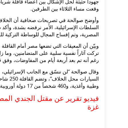
جهوداً حثيثة لحل الإشكال بين أعضاء قافلة شريان
وقعت مساء الثلاثاء بين الطرفين.
السلطات الإسرائيلية، الأمر نرفضه بشدة، وأكد 
المصرية، وتم إفساح المجال للوساطة التركية ل
وبيّن أن المعيقات التي تضعها مصر أمام القافل
تركت آثاراً نفسية سلبية على المتضامنين، وما زاد 
رغم أنه تم بعد أربعة أيام من المفاوضات، وفق ق
وقال صوالحة “لن ننسّق مع الجانب الإسرائيلي، و
السيارا
وطبية وأغذية، و460 شخصاً من 17 دولة أوروبية وعربية يترأسها النائب البريطاني جورج غالاوي.
فيديو تقرير عن مقتل الجندي ال
غزة