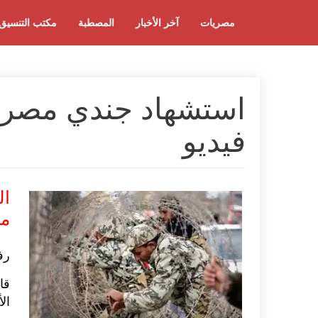
مصريات
آخر الأخبار
المصطبة
مكتب التنسيق
استشهاد جندي مصر
فيديو
ال
من
رف
قا