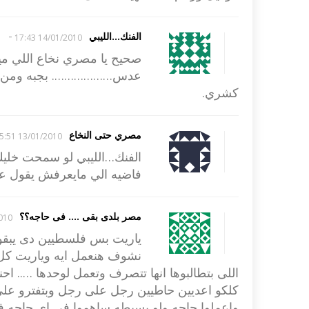
-
الفنك...الليبي
14/01/2010 17:43
صحيح يا مصري نخاع اللي 
عدس………………. بجبه ومن غير 
كشري.
مصري حتى النخاع
13/01/2010 15:51
الفنك…الليبي لو سمحت خلي
فاضيه الي مايعرفش يقول ع
مصر بلدى بقى .... فى حاجه؟؟
10:00
ياريت بس فلسطيين دى يبقوا ب
نشوف هنعمل ايه وياريت كل 
اللى بتطالبوها انها تتصرف وتعمل لوحدها ….. اح
كلكو اعديين حاطيين رجل على رجل وبتفترو على 
واعملوا حاجه ولو بسيطه ساهموا فى اى حاجه