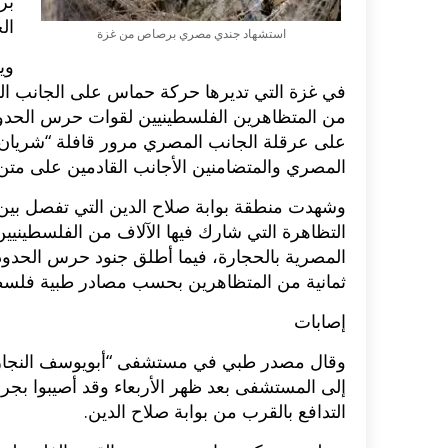
بر
ال
استشهاد جندي مصري برصاص من غزة
وي
في غزة التي تديرها حركة حماس على الجانب ا
من المتظاهرين الفلسطينيين لقوات حرس الحدو
على عرقلة الجانب المصري مرور قافلة “شريان ال
المصري والمتضامنين الأجانب القادمين على متن ا
وشهدت منطقة بوابة صلاح الدين التي تفصل بين 
التظاهرة التي شارك فيها الآلاف من الفلسطينيي
المصرية بالحجارة، فيما أطلق جنود حرس الحدود ا
ثمانية من المتظاهرين بحسب مصادر طبية فلسطي
إصابات
اكلات عيد الاضحى 2023 وصفات طبخ
طريقة تحضير حلاوة المولد الن
ر بالصور...
وصفات بالفيديو والصور...
وقال مصدر طبي في مستشفى “أبويوسف النجار” في
إلى المستشفى بعد ظهر الأربعاء وقد أصيبوا بجرو
التدافع بالقرب من بوابة صلاح الدين.