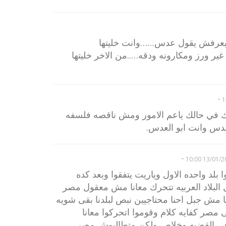
ميعرفش يقول عدس……وانت خليتها
ورز ومكارونه ودقه…..من الاخر خليتها
-
ك في حالك ياعم الامور ومش ناقصه فلسفه
دس وانت ابو العدس.
-
13/01/2010 
لد واحده الاول وياريت يتفقوا وبعد كده
البلاد العربيه تتحرك معانا مش معقول مصر
نا مش جبل احنا محتاجيين نبص لبلدنا بقى شويه
مصر كفايه كلام وقوموا اتحركوا معانا
 فى القضيه وخلاص ولكن متطالبوش مصر