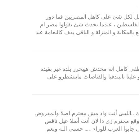
باطل لكل شئ على كاهل المصريين فما دور
ن لفلسطين ، عندما يحدث شئ يقولوا مصر ام
بالمكانة و المنزلة و الباقى يقف كالنعامة عند
ى كامل انه محدش هييحرر بلده غير بقيده
لينا بالبندقيا والقناصات مايتشطرو على
ك…الليبي أنت واد مش محترم اصلا والمفروض
ع محترم زى دا لان أنت أصلا عيل ناقص
 جابوا العرب للوراء ….. حسبى الله ونعم