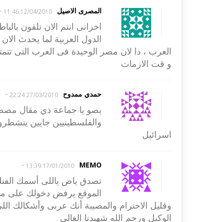
-
المصرى الاصيل
12/04/2010 11:46
اخزانى انتم الان تلقون بال
الدول العربية لما يحدث الا
العرب ، دا لان مصر الوحيدة فى العرب التى تتمتع 
و قت الازمات
-
حمدي ممدوح
27/03/2010 22:24
بصو يا جماعة ذي مقال مصطف
والفلسطينيين جايين يتشطرو ع
اسرائيل
-
MEMO
17/01/2010 13:39
تصدق ياض ياللى أسمك الفن
الموقع يرفض دخولك على موق
وقليل الاحترام والمصيبة أنك عربى وأشكالك اللى
الوكيل ورحم الله شهيدنا الغالى