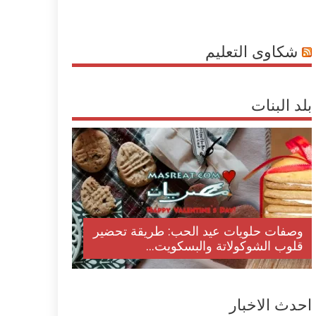
شكاوى التعليم
بلد البنات
وصفات حلويات عيد الحب: طريقة تحضير
قلوب الشوكولاتة والبسكويت...
احدث الاخبار