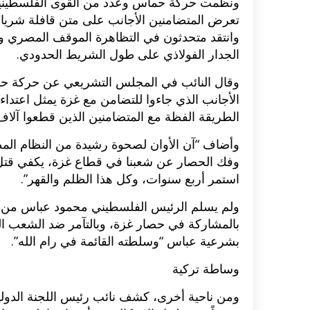
ونظمت حركة حماس وعدد من القوى الفلسطينية ف
تعرض المتضامنين الأجانب على متن قافلة شريان ا
وانتقد متحدثون في التظاهرة الموقف المصري ودع
الجدار الفولاذي على طول الشريط الحدودي.
وقال النائب في المجلس التشريعي عن حركة حما
الطريقة الفظة مع المتضامنين الذين قطعوا آلاف
وأضاف “آن الأوان لصحوة رشيدة من النظام المص
وفك الحصار عن شعبنا في قطاع غزة، يكفي قتل
استمر أربع سنوات، وكل هذا الظلم والقهر”.
ولم يسلم الرئيس الفلسطيني محمود عباس من ه
بالمشاركة في حصار غزة، وبالتآمر ضد الشعب الف
بشرعية عباس “وسلطته القائمة في رام الله”.
وساطة تركية
ومن ناحية أخرى، كشف نائب رئيس اللجنة الدولية