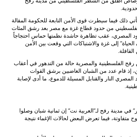
صاص أطلق من الشطر الفلسطيني من مدينة رفح
حدودية.
أتي ذلك فيما سيطرت قوى الأمن التابعة للحكومة المقالة
لفلسطيني من حدود قطاع غزة مع مصر بعد رشق المئات
د المصري، عقب تظاهرة حاشدة نظمتها حماس احتجاجاً
حياة” إلى غزة والاشتباكات التي وقعت بين الأمن
لقافلة.
رفح الفلسطينية والمصرية حالة من التدهور في أعقاب
ن، إذ قام عدد من الشبان الغاضبين برشق القوات
لمصري النار والقنابل المسيلة للدموع، ما أدى لإصابة
نية.
بوي مع
وصفات أكلات عيد راس السنة الميلادية
والميلاد المجيد الكريسما...
 مدينة رفح لـ”العربية نت” إن ثمانية شبان وصلوا
ح متفاوتة، فيما تعرض البعض لحالات الإغماء نتيجة