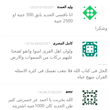
-
وليد العمدة
07/03/2011 20:33
انا نافسى الحديد يابق 300 جنية او
2500 جنية
وشكرا
-
كامل المصرى
28/02/2011 07:36
ولوان اهل القرى امنوا واتقو لفتحنا
عليهم بركات من السموات والارض
……..
الحل فى كتاب الله فلا تتعب نفسك فى كثره الاسئله
القران منهج حياه
-
amr
21/02/2011 00:46
الله يخربت يا احمد عز خسرتنى كتير
طن الحديد كان 1000جنيه اشتريته