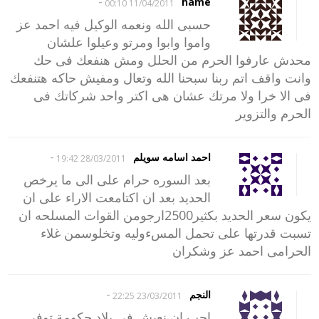
-
hame
11/04/2011 00:10
حسبى الله ونعمه الوكيل فيه احمد عز
واموا وابوا ومرتو وعيلوا علشان
محدش عارفوا الحرم من الحلل ومش هنفعك فى حك
وانت واقف اتم ربنا سبحنا الله وتعال ومفيش حاكه هتنفعك
فى الا خرا ولا مرتك عشان هى اكتر واحد شركاتك فى
الحرم والتزوير
-
احمد اسامه سويلم
28/03/2011 19:42
بعد السوره حرام على الى ما يرخص
الحديد بعد ان اكتامعت الاراء على ان
يكون سعر الحديد بكثير2500ارجومن القوات المسلحه ان
تسبت قدرتها على تحمل المسءوليه وتخلوسمن غلاء
الحرامى احمد عز وشكران
-
النجم
23/03/2011 22:25
احب ان نعيش فى بلاد حكومة توفر