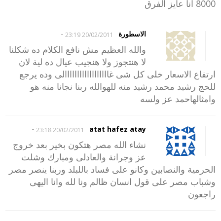
8000 انا عايز الفرق
-
الاسطورة
20/02/2011 23:19
والله العظيم مش نافع الكلام ده شكلنا
لا هنتجوز ولا هنجيب عيال ده لية لان
ارتفاع الاسعار خلى كل شى غاااااااااااااااااالى وده يرجع
للحج رشيد محمد رشيد منه للهوالله ربنا نجانا منه هو
وامثالهاحمد عز ولسه
-
atat hafez atay
20/02/2011 23:18
نشاء الله مصر هتكون بخير بعد خروج
عز وجرانة والعادلى ومبارك وشلت
الحرمية والنصابين وكانو على فساد باللبلد وربنا ينصر مصر
وشباب مصر على قول انسان ظالم ونا لله وانا اليهى
راجعون