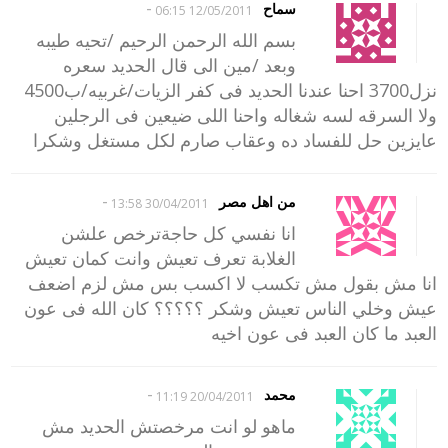
-
سماح
12/05/2011 06:15
بسم الله الرحمن الرحيم /تحيه طيبه
وبعد /مين الى قال الحديد سعره
نزل3700 احنا عندنا الحديد فى كفر الزيات/غربيه/ب4500
ولا السرقه لسه شغاله واحنا اللى ضيعين فى الرجلين
عايزين حل للفساد ده وعقاب صارم لكل مستغل وشكرا
-
من اهل مصر
30/04/2011 13:58
انا نفسي كل حاجةترخص علشن
الغلابة تعرف تعيش وانت كمان تعيش
انا مش بقول مش تكسب لا اكسب بس مش لزم اضعف
عيش وخلي الناس تعيش وشكر ؟؟؟؟؟ كان الله فى عون
العبد ما كان العبد فى عون اخيه
-
محمد
20/04/2011 11:19
ماهو لو انت مرخصتش الحديد مش