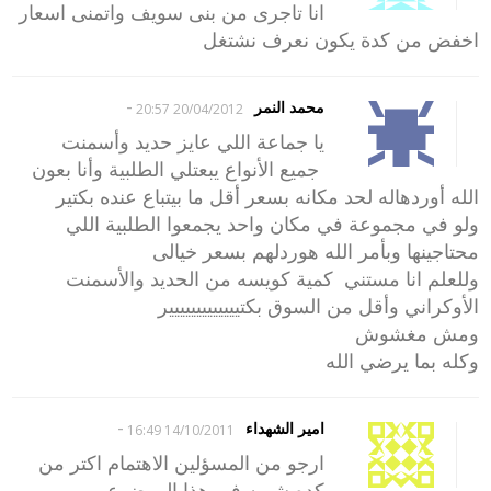
انا تاجرى من بنى سويف واتمنى اسعار
اخفض من كدة يكون نعرف نشتغل
-
محمد النمر
20/04/2012 20:57
يا جماعة اللي عايز حديد وأسمنت
جميع الأنواع يبعتلي الطلبية وأنا بعون
الله أوردهاله لحد مكانه بسعر أقل ما بيتباع عنده بكتير
ولو في مجموعة في مكان واحد يجمعوا الطلبية اللي
محتاجينها وبأمر الله هوردلهم بسعر خيالى
وللعلم انا مستني كمية كويسه من الحديد والأسمنت
الأوكراني وأقل من السوق بكتييييييييييييير
ومش مغشوش
وكله بما يرضي الله
-
امير الشهداء
14/10/2011 16:49
ارجو من المسؤلين الاهتمام اكتر من
كده شويه فى هذا الموضوع