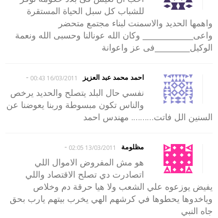
للشباب كل سبل الحياة المستقرة
واهمها الحديد والاسمنت لبناء مجتمع متحضر
واعى_____________ وكان الله عونالنا وحسبى الله ونعمة
الوكيل_________فى عز واعوانة
-
احمد محمد عبد العزيز
16/03/2011 00:43
نفسي حال البلد يتصلح والحديد يرخص
والناس تكون مبسوطة وربنا يعوضنا عن
السنين الل فاتت………. مهندس احمد
-
مظلومة
13/03/2011 02:05
هو مش المفروض الاموال اللي
اتصادرت دي تصلح الاقتصاد واللي
يفيض يوزعوه علي الشعب ولا هيا حرقة دم وخلاص
وياخدوها يحطوها في كرشهم الهي يخرب بيتهم يارب بحق
جاه النبي