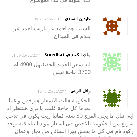
-
عابدين السندي
07/09/2011 13:43
السبب هو احمد عز ياريت احمد عز
يعدم في الميدان
-
ملك الكونغ فو medhat$
05/08/2011 01:56
ايه سعر الحديد الحقيقىهل 4900 ام
3700 حاجة تجنن
-
وائل الزينى
26/06/2011 18:47
الحكومة قالت الاسعار هترخص ولقينا
بعدها كل حاجة غليت يا ترى هننتظر أد
اية عبال ما يجى الفرج 30 سنة كمانيا ريت يكون فى تدخل
سريع من الحكومة بالاخص فى اسعار مواد البناء لانة يوجد
ركود تام فى كل ما يتعلق بهزا الشائن من تجار وعمال