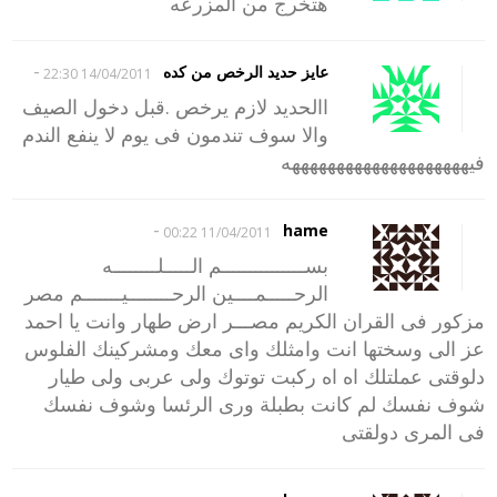
هتخرج من المزرعه
-
عايز حديد الرخص من كده
14/04/2011 22:30
االحديد لازم يرخص .قبل دخول الصيف
والا سوف تندمون فى يوم لا ينفع الندم
فيههههههههههههههههههههه
-
hame
11/04/2011 00:22
بســـــــــــــــم الـــــلــــــــه
الرحـــــمــــين الرحــــــــيـــــــم مصر
مزكور فى القران الكريم مصـــر ارض طهار وانت يا احمد
عز الى وسختها انت وامثلك واى معك ومشركينك الفلوس
دلوقتى عملتلك اه اه ركبت توتوك ولى عربى ولى طيار
شوف نفسك لم كانت بطبلة ورى الرئسا وشوف نفسك
فى المرى دولقتى