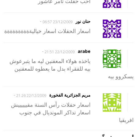
احب حفلت تامر عاشور
-
حنان نور
23/12/2009 06:57
اسعار الحفلات اسعار خياليةةةةةةةةةة
-
arabe
22/12/2009 21:51
ياخذه هولاء المعفنين ليه ما يتبرعوش
بيه للفقراء بدل ما يعطوه للمعفنين
يسكروو بيه
-
مريم الجزائرية الفخورة
22/12/2009 21:26
اسعار حفلات رأس السنة مفييييييش
اسعار تداكر المونديال في جنوب
افريقيا