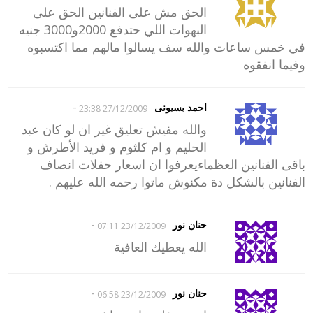
الحق مش على الفنانين الحق على
البهوات اللي حتدفع 2000و3000 جنيه
في خمس ساعات والله سف يسالوا مالهم مما اكتسبوه
وفيما انفقوه
-
احمد بسيونى
27/12/2009 23:38
والله مفيش تعليق غير ان لو كان عبد
الحليم و ام كلثوم و فريد الأطرش و
باقى الفنانين العظماءيعرفوا ان اسعار حفلات انصاف
الفنانين بالشكل دة مكنوش ماتوا رحمه الله عليهم .
-
حنان نور
23/12/2009 07:11
الله يعطيك العافية
-
حنان نور
23/12/2009 06:58