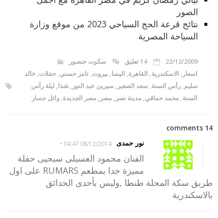
الصور
نتائج قرعة الحج السياحي 2023 من موقع وزارة
السياحة المصرية
22/12/2009
14 تعليق
سكوت حنصور
اسعار
,
الاسكندرية
,
القاهرة
,
اليسا
,
بيروت
,
تامر حسني
,
حفلات
,
خالد
سليم
,
رأس السنة
,
سعد الصغير
,
سيرين عبد النور
,
شذا
,
ليلة رأس
السنة
,
محمد حماقي
,
مدينة نصر
,
مصر
,
مصر الجديدة
,
وائل جسار
14 comments
-
نور حمدى
08/12/2014 04:47
الفنان محمود العسيلى سيحيى حفلة
مميزة جدا بمطعم RUMARS على اول
طريق سكة المحلة طنطا ,وليس بأحدى الحدائق
بالاسكندرية