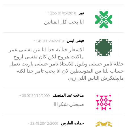
-
نور
01/05/2010 12:55
انا بحب كل الفنانين
-
فيفى ايمن
18/02/2010 14:19
الاسعار خيالية جدا انا عن نفسى عمر
ماكنت هروح لكن كان نفسى اروح
حفلة تامر حسنى وبقول للاستاذ تامر حسنى ياريت تعمل
حساب للنا س المتوسطين لان انا بحب تامر جدا لكنه
مابيفتكرش الناس اللى زيى
-
مدخت غبد المنصف
30/12/2009 06:07
صبحنى شكرااا
-
حماده الفارس
28/12/2009 23:48