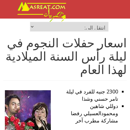
اسعار حفلات النجوم في
ليلة رأس السنة الميلادية
لهذا العام
2300 جنيه للفرد في ليلة
تامر حسني وشذا
دوللي شاهين
ومحمودالعسيلي رفضا
مشاركة مطرب آخر