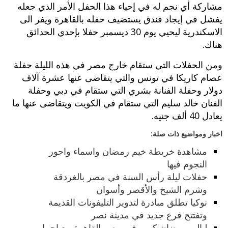
مشاركة أي نجم له في إحياء هذا الحفل الأمر الذي جعله
يفشل في إيجاد فندق يستضيف حفله بالقاهرة ويفر الى
الاسكندرية ليحيي يوم 30 ديسمبر حفلا بإحدي الحدائق
هناك.
ومن الحفلات التي ستقام خارج مصر في هذه الليلة حفلة
عصام كاريكا في تونس والتي يتقاضى عنها عشرة آلاف
دولار وحفلة الفنانة بشري التي ستقام في دبي وحفلة
الفنان خالد سليم التي ستقام في الكويت ويتقاضى عنها ما
يعادل 40 ألف جنيه.
اخبار ومواضيع ذات صلة:
مشاهدة خريطة خيم رمضان واسماء واجور
النجوم فيها
حفلات ليلة رأس السنة في مصر بالغردقة
وشرم الشيخ والأقصر وأسوان
نوكيا تطلق مبادرة لتدوير التليفونات القديمة
وتفتتح فرع جديد في مدينة نصر
ليالي رمضان كريم في مصر القاهرة مع اجمل