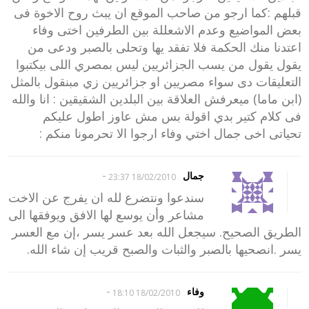
قبلهم :كما ارجو من صاحب الموقع ان يبث روح الاخوة فى
بعض المواضيع وعدم الاشعللة بين الطرفين اختى وفاء
اعتدنا منك الحكمة فلا تفقد يها وتحلى بالصبر ودعى من
يقول يقول من يسب الجزائريين ليس بمصري اللى بيكتبوا
التعليقات دى سواء مصريين او جزائريين زي مبنقول بالمثل
(ابن ماما) ميعرفش العلاقة بين البلدين الشقيقين : انا والله
فى كلام كتير بدي اقولة بس مش عاوز اطول عليكم
تحياتى اخى جمال اختي وفاء ارجوا الا تحرمونا منكم :
-
جمال
18/02/2010 23:37
سندعوا ونتضرع لله ان يفرج عن الاخت
مشاعر وأن يوسع لها الافق ويوفقها الى
الطريق الصحيح. سيجعل الله بعد عسر يسر ،إن مع العسر
يسر .انصحيها بالصبر والثبات والصبح قريب إن شاء الله.
-
وفاء
18/02/2010 18:10