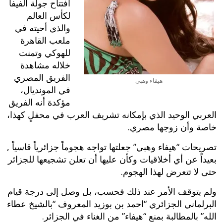
افتتاح جولة الفيفا
لكأس العالم
والذي أحيته في
ملعب القاهرة
للهوكي وتمنت
خلاله مشاهدة
الفريق المصري
هيفاء وهبي
في المونديال،
مؤكدة أنه الفريق
العربي الوحيد الذي بإمكانه تشريف العرب في محفلٍ كهذا،
خاصة وأن زوجها مصري.
تصريحات “هيفاء وهبي” جعلتها تواجه هجوماً جزائرياً قاسياً ,
بعيداً عن أي أخلاقيات وكأن عليها أن تعلن تشجيعها للجزائر
حتى لا تتعرض لهذا الهجوم.
ولم يتوقف الأمر عند ذلك فحسب، بل وصل إلى درجة قيام
البرلماني الجزائري “احمد بن بوزيد المعروف “بالشيخ عطاء
الله” بالمطالبة بمنع “هيفاء” من الغناء في الجزائر.