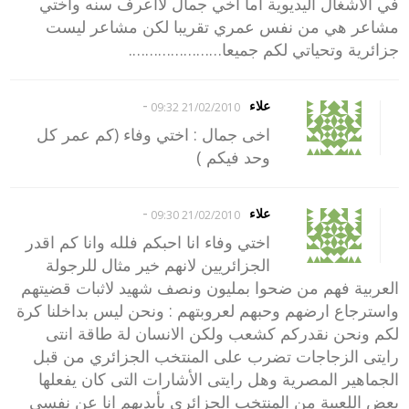
في الاشغال اليديوية اما اخي جمال لااعرف سنه واختي
مشاعر هي من نفس عمري تقريبا لكن مشاعر ليست
جزائرية وتحياتي لكم جميعا………………….
-
علاء
21/02/2010 09:32
اخى جمال : اختي وفاء (كم عمر كل
وحد فيكم )
-
علاء
21/02/2010 09:30
اختي وفاء انا احبكم فلله وانا كم اقدر
الجزائريين لانهم خير مثال للرجولة
العربية فهم من ضحوا بمليون ونصف شهيد لاثبات قضيتهم
واسترجاع ارضهم وحبهم لعروبتهم : ونحن ليس بداخلنا كرة
لكم ونحن نقدركم كشعب ولكن الانسان لة طاقة انتى
رايتى الزجاجات تضرب على المنتخب الجزائري من قبل
الجماهير المصرية وهل رايتى الأشارات التى كان يفعلها
بعض اللعيبة من المنتخب الجزائري بأيديهم انا عن نفسى