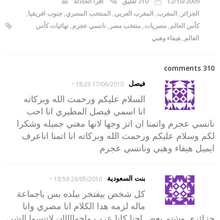
12/10/2009
310 تعليق
اقرا الحادثة
الجزائر
,
المغرب
,
المغرب العربي
,
المنتخب المصري
,
جنوب افريقيا
,
كأس العالم
,
مصريات
,
منتخب مصر
,
نانسي عجرم
,
نهائيات كأس
العالم
,
هيفاء وهبي
310 comments
-
فيصل
17/06/2010 18:23
السلام عليكم ورحمت الله وبركاته
انا اسمي فيصل المطيري انا احب
نانسي عجرم واتمنا ان اتز وجها لانها مغني جميله وشكرا
لكم وسلام عليكم ورحمت الله وبركاته انا اتمنا اناعرف
ايميل هيفاء وهبي ونانسي عجرم
-
بنت السعودية
26/05/2010 18:59
كل شخص بيفتخر ببلده بس ياجماعة
ماله لزمه هدا الكلام انا مصري وانا
جزائري وشتم بعض احنا كلنا عرب واخوااااان لاتنسوا الشي