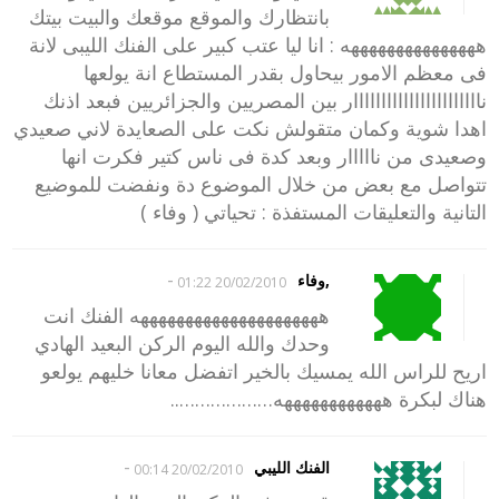
بانتظارك والموقع موقعك والبيت بيتك
هههههههههههههههه : انا ليا عتب كبير على الفنك الليبى لانة
فى معظم الامور بيحاول بقدر المستطاع انة يولعها
نااااااااااااااااااااااار بين المصريين والجزائريين فبعد اذنك
اهدا شوية وكمان متقولش نكت على الصعايدة لاني صعيدي
وصعيدى من نااااار وبعد كدة فى ناس كتير فكرت انها
تتواصل مع بعض من خلال الموضوع دة ونفضت للموضيع
التانية والتعليقات المستفذة : تحياتي ( وفاء )
-
,وفاء
20/02/2010 01:22
هههههههههههههههههههههه الفنك انت
وحدك والله اليوم الركن البعيد الهادي
اريح للراس الله يمسيك بالخير اتفضل معانا خليهم يولعو
هناك لبكرة ههههههههههههه………………..
-
الفنك الليبي
20/02/2010 00:14