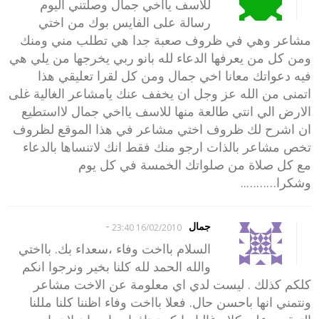
للاسف يااخي جمال وصلتني اليوم
رسالة على الفايس بوك من اختي
مشاعر وهي في ظروف صعبة جدا هي تطلب مني ومنك
ومن كل من يعرفها الدعاء لله بانو ربي يخرجها من يلي هي
فيه دعواتك معانا اخي جمال ومن كل لقرا تعليقي هذا
اتمنى من الله عز وجل ان يخفف عنك يامشاعر الغالية غلى
الارض الي انتي طالعة منها للاسف يااخي جمال لااستطيع
ان اشرح لك ظروف اختي مشاعر في هذا الموقع لظروف
تخص مشاعر بالذات ارجو منك فقط انك لاتنساها بالدعاء
مع كل صلاة من صلواتك الخمسة في كل يوم
وشكرا………..
-
جمال
16/02/2010 23:40
السلام بااخت وفاء ،سعداء بك. بااختي
والله الحمد لله كلنا بخير ونرجوا انكم
كلكم كذلك . ليست لدي اي معلومة عن الاخت مشاعر
ونتمني انها باحسن حال. فعلا بااخت وفاء اظننا كلنا مللنا