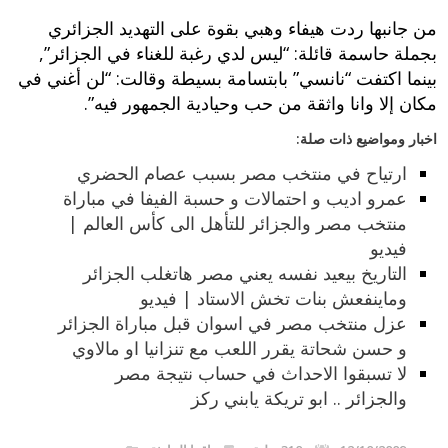
من جانبها ردت هيفاء وهبي بقوة على التهديد الجزائري
بجملة حاسمة قائلة: “ليس لدي رغبة للغناء في الجزائر”,
بينما اكتفت “نانسي” بابتسامة بسيطة وقالت: “لن أغني في
مكان إلا وانا واثقة من حب وحيادية الجمهور فيه”.
اخبار ومواضيع ذات صلة:
ارتياح في منتخب مصر بسبب عصام الحضري
عمرو اديب و احتمالات و حسبة الفيفا في مباراة
منتخب مصر والجزائر للتأهل الى كأس العالم |
فيديو
التاريخ بيعيد نفسه يعني مصر هاتغلب الجزائر
وماينفعش بنات تخش الاستاد | فيديو
عزل منتخب مصر في اسوان قبل مباراة الجزائر
و حسن شحاتة يقرر اللعب مع تنزانيا او مالاوي
لا تسبقوا الاحداث في حساب نتيجة مصر
والجزائر .. ابو تريكة يابني ركز