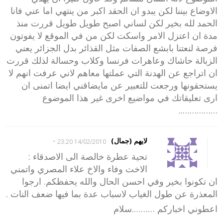
الاوضاع بيننا لكن يبدو ان الحقد اكبر من ينتهي اما عني فانا
الحمد لله بخير لكن لساني اصبح طويل طويل قررت منذ
مدة ان اعتزل الامر واسكت لكن من في الموقع لا يفوتون
فرصة لنعتنا بابشع الصفات مثل القذائر بدل الجزائر يعني
الزبالة حاشاك وعاهرات فرنسا وكلاب وحسالة لذلك قررت
ان اتراجع عن الهدنة التي عملتها معاهم لاني عرفت انهم لا
يستحقونها ورجعت للتعبير عن مايضاقني ايضا اتمنى ان
ارى تعليقاتك في مواضيع اخرى غير هذا الموضوع
……………..
-
لايهم (جمال)
14/02/2010 23:20
تحية عطرة خالصة الى الاصدقاء :
الاخت وفاء والاخ علاء المصري واتمني
ان تكونوا بخير وفي احسن الحال والله يحفظكم. ارجوا
المعذرة عن طول الغياب لاسباب عدة بما فيها ضعف النات .
اعطوني اخباركم ……….سلام