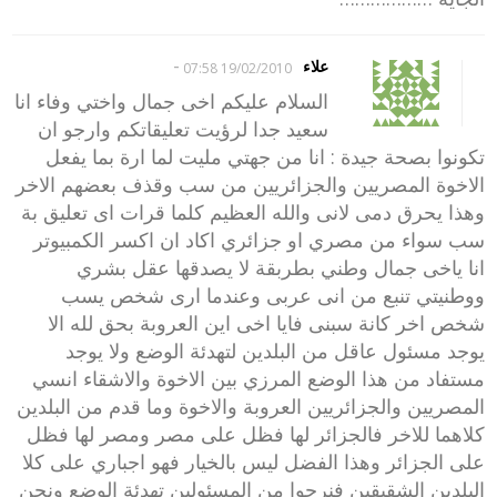
-
علاء
19/02/2010 07:58
السلام عليكم اخى جمال واختي وفاء انا
سعيد جدا لرؤيت تعليقاتكم وارجو ان
تكونوا بصحة جيدة : انا من جهتي مليت لما ارة بما يفعل
الاخوة المصريين والجزائريين من سب وقذف بعضهم الاخر
وهذا يحرق دمى لانى والله العظيم كلما قرات اى تعليق بة
سب سواء من مصري او جزائري اكاد ان اكسر الكمبيوتر
انا ياخى جمال وطني بطربقة لا يصدقها عقل بشري
ووطنيتي تنبع من انى عربى وعندما ارى شخص يسب
شخص اخر كانة سبنى فايا اخى اين العروبة بحق لله الا
يوجد مسئول عاقل من البلدين لتهدئة الوضع ولا يوجد
مستفاد من هذا الوضع المرزي بين الاخوة والاشقاء انسي
المصريين والجزائريين العروبة والاخوة وما قدم من البلدين
كلاهما للاخر فالجزائر لها فظل على مصر ومصر لها فظل
على الجزائر وهذا الفضل ليس بالخيار فهو اجباري على كلا
البلدين الشقيقين فنرجوا من المسئولين تهدئة الوضع ونحن