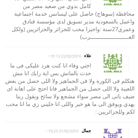
كامل بدوي من صعيد مصر من
محافظة (سوهاج) حاصل على ليسانس خدمة اجتماعية
واعمل بالسعودية مدير تسويق لدى مؤسسة فنادق
وعمري27سنة :واخيرا محب للجزائر والجزائريين (ولكل
العـــــــــــــــــــــــــرب)
-
علاء
22/02/2010 01:13
اختي وفاء انا كنت هرد عليكى فى ما
حدث بالماتش بس اية رايك انا مش
هتكلم فى الكورة ولا فى الجماهير ولا اللى حصل من بعض
اللعيبة ولا اللى حصل من الجماهير فانا احتج على اهانة اى
ضيف ياتى الى مصر سواء مشجع ولا سائح وبقول ربنا
يهدي ويوفق الى ما هو خير واللى انا خليني زي ما انا محب
لكم وللجزائريين :
-
جمال
21/02/2010 16:23