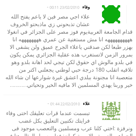
-
وفاء
23/02/2010 00:11
علاء اجي مصر فين لا ياعم يفتح الله
عشان تذبحوني زي ماذبحتو الخروف
قدام الجامعة العربيةيوم فوز مصر على الجزائر في انغولا
ههههههههههه انا مش مستغنية عن عمري ههههههههه انا
بهزر طبعا لكن صدقني ياعلاء الجرح عميق ولن يشفى الا
بمرور الزمن لاتستغرب هذه عقلية الجزائري يمكن يكون
في بلدو مالوش اي حقوق لكن تيجي لحد اهانة بلدو وهو
تلاقيه اتقلب 180 درجة حبي لوطني يجعلني اكتر من
متعصبة انا مجنونة ببلدي اعشق غبرة شوارعها ان شاء الله
خير وربنا يهدي المسلمين الا مافيه الخير وتحياتي…………
-
علاء
22/02/2010 01:44
تبسمت عندما قرات تعليقك اختى وفاء
فرايتك تكتبين التعليق بكل غضب
ونرفزة :اختي كلنا عرب ومسلمين والتعصب موجود فى
الجماهير العربية والاوربية كمان: فعلى سبيل المثال هنا فى