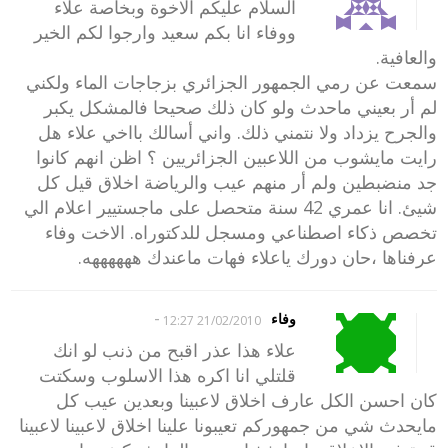
السلام عليكم الاخوة وبخاصة علاء
ووفاء انا بكم سعيد وارجوا لكم الخير
والعافية.
سمعت عن رمي الجمهور الجزائري بزجاجات الماء ولكني
لم أر بعيني ماحدث ولو كان ذلك صحيحا فالمشكل يكبر
والجرح يزداد ولا نتمني ذلك. واني أسالك بااخي علاء هل
رايت مايشوب من اللاعبين الجزائريين ؟ اظن انهم كانوا
جد منضبطين ولم أر منهم عيب والرياضة اخلاق قيل كل
شيئ. انا عمري 42 سنة متحصل على ماجستيير اعلام الي
تخصص ذكاء اصطناعي ومسجل للدكتوراه. الاخت وفاء
عرفناها ،حان دورك ياعلاء فهات ماعندك ههههههه.
-
وفاء
21/02/2010 12:27
علاء هذا عذر اقبح من ذنب لو انك
قلتلي انا اكره هذا الاسلوب وسكتت
كان احسن الكل عارف اخلاق لاعبينا وبعدين عيب كل
مايحدث شي من جمهوركم تعيبونا علينا اخلاق لاعبينا لاعبينا