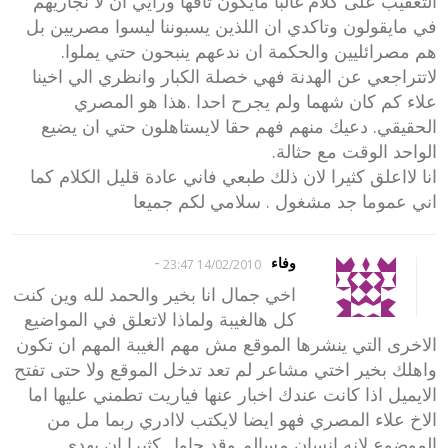
التعقيب على كلام غالبا مايكون تافها ورايي ان لا نجاريهم
في مايقولون وتاكدي ان اللذين يسبوننا ليسوا مصريين بل
هم مصرائليين والحكمة ان ندعهم ينبحون حتي يملوا.
لاتتراجعي عن الهدنة فهي خصلة الكبار وانظري الي اخينا
علاء كم كان شهما ولم يجرح احدا .هذا هو المصري
الحقيقي. دعيك منهم فهم حقا لايستاهلون حتي ان يضيع
الواحد الوقت مع حثالة.
انا لااعلق كثيرا لان ذلك طبعي فاني عادة قليل الكلام كما
اني عموما جد مشغول . سلامي لكم جميعا
-
وفاء
14/02/2010 23:47
اخي جمال انا بخير والحمد لله وين كنت
كل هالغيبة ولماذا لاتعلق في المواضيع
الاخرى التي ينشرها الموقع مش مهم الغيبة المهم ان تكون
واهلك بخير اختي مشاعر لم تعد تدخل الموقع ولا حتى تفتح
الايميل اذا كانت عندك اخبار عنها فياريت تطمني عليها اما
الاخ علاء المصري فهو ايضا لايكتب لاادري ربما مل من
الموضوع لانه انسان مسالم وقد حاول كثيرا ان يهدي