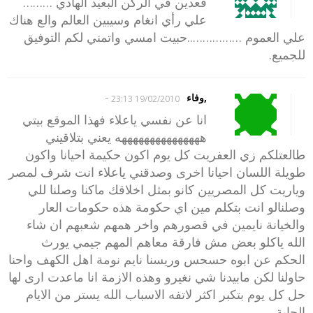
قعدين في الركن البعيد الهادي ………
علي رأي انغام وسيبين العالم والع هناك
علي العموم ……………..حبيت امسي واتمني لكم التوفيق
للجميع.
-
,وفاء
19/02/2010 23:13
انا عن نفسي ياعلاء فهذا الموقع بيتي
هههههههههههههههه يعني بتلاقيني
طالعتلكم زي العفريت كل يوم اكون حكيمة احيانا واكون
طويلة اللسان احيانا اخرى وصدقني ياعلاء انت شرف لمصر
وياريت كل المصريين كانو بمثل اخلاقك ماكنا وصلنا للي
وصلنالو انت بتكلم مين اي حكومة هذه حكومات العار
والخيانة نايمين في قصورهم واخر همهم شعبهم ان شاء
الله ياكلو بعض مش فارقة معاهم المهم جيمي يورث
الحكم عن ابوه حسحس وريسنا نايم نومة اهل الكهف واحنا
حاولنا لكن مابيدنا شي نغيرو وهذه الازمة انا ماعدت ارى لها
حل كل يوم بتكبر اكثر لاتفه الاسباب الله يستر من الايام
الجاية ………………