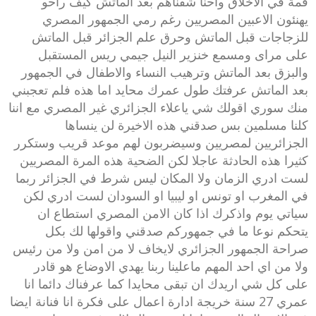
قمة في الاخلاق واحنا شفناهم بعد الماتش كيف راحو
يهنئون الاعبين المصريين رغم رمي الجمهور المصري
للزجاجات قبل الماتش وحرق علم الجزائر قبل الماتش
على مراى ومسمع خنزير النيل جيمي ريس المستقبل
والبزق بعد الماتش وترهيب النساء والاطفال في الجمهور
بعد الماتش عرفتك طول عمرك محايد اما هذه فلم تعجبني
منك سوري اقولك شي ياعلاء الجزائري غير المصري مع اننا
كلنا مسلمين بس صدقني هذه الاخيرة لن ينساها
الجزائريين لمصريين وسيضربون لهم موعد قريب وستكرر
كثيرا هذه الحادثة عاجلا لكن الضحية هذه المرة المصريين
لست ادري الزمان ولا المكان ليس شرط في الجزائر ربما
في المغرب او تونس او ليبيا او السودان لست ادري لكن
سياتي يوم واذكرك اذا كان الامن المصري استطاع ان
يتحكم نوعا ما في جمهوركم صدقني واقولها لك بكل
صراحة الجمهور الجزائري لايخاف لا من امن ولا من رئيس
ولا من اي احد المهم ماعلينا ربنا يهدي الاوضاع هو قادر
على كل شي اريدك ان تبقى محايدا كما عرفناك دائما انا
عمري 27 سنة خريجة ادارة اعمال على فكرة انا فنانة ايضا