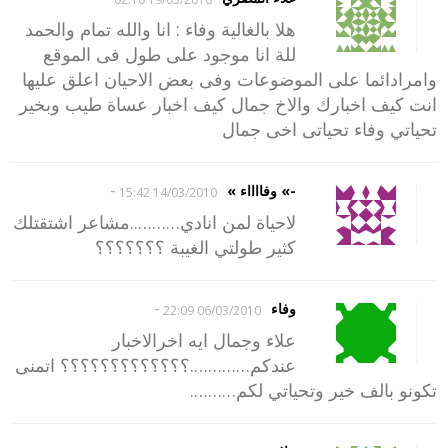
هلا بالغالية وفاء : انا والله تمام والحمد
للة انا موجود على طول فى الموقع
وامرادائما على الموضوعات وفى بعض الاحيان اعلق عليها
انت كيف اخبارك والاخ جمال كيف اخبار عساة طيب وبخير
تحياتي وفاء تحياتى اخى جمال
-
-» وفااااء »
14/03/2010 15:42
لاحياة لمن انادي………..مشاعر اشتقتلك
كثير طولتي الغيبة ؟؟؟؟؟؟؟
-
وفاء
06/03/2010 22:09
علاء وجمال ايه اخرالاخبار
عندكم………….؟؟؟؟؟؟؟؟؟؟؟؟؟ اتمنى
تكونو بالف خير وتحياتي لكم……….