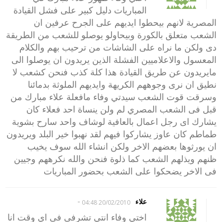
المباريات دليل كبير على فشل القيادة
المصرية لانهم بيحطوا ايديهم على الجرح عرفين ان
الشعب متعلق بالكورة وبيحاولو يوصلو للشعب من الطريقة
دى ولكن ما نراه على الشاشات من ترحيب بهم والكلام
المعسول والاعلاميين الفشلة الذين يريدون ان يوصلوا الى
مايريدون عن طريق القيادة هذا كلة كذب فنحن كشعب لا
نطيق ان نرى وجوههم الكريهة وايديهم الملوثة بدمائنا
وسرقت قوت الشعب سيدتي وفاء مافعلة علاء مبارك من
قبل فى الشعب المصري لم ولن ينساة احد فعلاء كان
يشارك اى رجل اعمال بالعافية لوشاف واحد سارح بشوية
طماطم كان عاوز يشاركوا فيهم لقد نهبوا خير البلد ويريدون
ان يورثوها بعضهم الاخر ولكن انشاء الله سوف يخيب
ظنهم ويذلهم الشعب كما ذلوة فنحن والله نكرههم وجيين
فى الاخر يضحكوا على الشعب بحضور المباريات
-
علاء
20/02/2010 04:48
اختي وفاء انتي تشرفى فى اي وقت انا