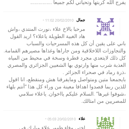
يفرج الله كربتها وتحياتي لكم جميعا …………….
-
جمال
20/02/2010 11:02
مرحبا بالاخ علاء ،نورت المنتدي ،واش
هاد الغبية الطويلة ياعلاء؟ اريد القول
باني على يقين أن كل هذه المسرحيات والسباب
والتجاوزات اللاخلاقية ومن جاراها وغذاها مصيرهم القمامة.
كل ذلك لايتعدي مجرد قطرة وسخة في محيط من المياه
العذبة شرب منها وارتوي بها الشعبين الجزائري والمصري
،ذرة رماد في صحراء الجزائر .
بايجمعنا متين ومتواصل ومايفرقنا هش ومنقطع، انا اقول
للذين ربما قصدوا اهدافا معينة من وراء كل هذا “أنتم بلهاء
،شوفوا غيرها” .السلام عليكم يااخوان. ياعلاء سلامي
للمصريين من امثالك.
-
علاء
20/02/2010 05:03
اختي وفاء ظهور علاء مبارك في