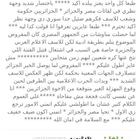
طبعا كل واحد يعتز ببلده اكيد ***** باختصار شديد وجهة
نظري في لقائات مصر والجزائر * الجزائريين حكومة
وشعب للاسف فكرهم ضئيل جدا سوري دي وجهة نظر
اكيد تحترم *** طبعا عايزين تعرفوا انا قولت كدا ليه ***
لما حصلت مناوشات من الجمهور المصري كان المفروض
الموضوع يتلم بطريقة ادبية لكن للاسف الاعلام العربي
والجزيرة حاصة هي السبب في اشتعال فتيل الفتنة اللي
نتج عنها كره شعبين ليهم زمن متحابين ********** مش
عايز اطول عليكم **** المفروض لما يوصل الخبر الجزائر
تتصلارف الجهات المعنية بحكمة لكن ظهر العكس للاسف
الشديد *** وبدات الحرب الاعلامية بين الطرفين لحين
وقوع المهزلة الغير متوقعة من الاخوة الجزائريين *** انا
عن نفسي كانت فجعة مش مفاحاة *****علي العموم
الكلام كتير عشان ما اطولشي عليكم اتمني الامور ترجع
زي الاول * تحيا مصر والجزائر * اتمني اكون ضيف خفيف
عليكم *** مع السلامة في امان الله *********
-
علاء المصري
19/03/2010 02:10