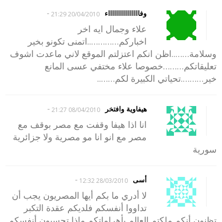
-
وفااااااااااااااااء
20/04/2010 21:29
علاء وجمال ايه اخر
اخباركم…………..اتمنى تكونو بخير
وسلامة……..اظن انكم اعتزلتم الموقع لاني ماعدت اشوف
تعليقاتكم………خصوصا علاء مختفي عسى المانع
خير……….تحياتي الكبيرة لكم……..
-
هيفاوية وافتخر
08/04/2010 21:27
انا اذا هيفا وقفت مع مصر بوقف مع
مصر مع انو انا مو مصرية ولا جزائرية
سورية
-
أسى
28/03/2010 12:32
لا أدري ما بكم أيها المصريون يجب أن
تداووا أنفسكم فلديكم عقدة التكبر
تظنون أنكم ملكتم العالم بأهراماتكم ماذا تحسبون أنفسكم