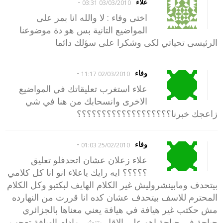
-
علاء
03/03/2010 03:31
اختى وفاء : لا والله انا بمر على
المواضيع التانية بس هو دة موضوعنا
الرئيسى تحياتي لكى وشكرا على سؤلك دائما
-
وفاء
02/03/2010 11:17
علاء استغرب تعليقاتك في المواضيع
الاخرى وانسحابك من هنا في شي
زاعجك خبرنا؟؟؟؟؟؟؟؟؟؟؟؟؟؟؟؟؟؟؟
-
وفاء
25/02/2010 01:03
علاء زعلان عشان اتحدفلو تعليق
؟؟؟؟؟ ايه رايك ياعلاء انو انا كل كلامي
بيتحدف ومابينشروليش غير الكلام الهايف لبكتبو وكل الكلام
المحترم للاسف بيتحدف عشان كده انا قررت من النهارده
مش حكتب غير هيافة في هيافة يعني معناها بالجزائري
جياحة في جياحة اهو على الاقل يتنشر مادام الهيافة تعجب