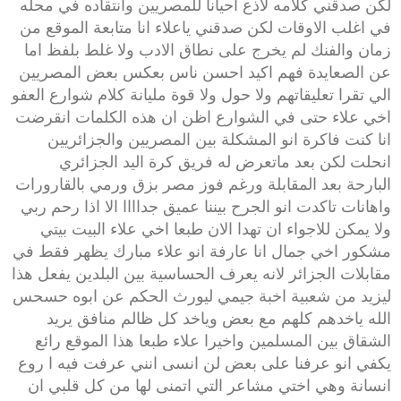
لكن صدقني كلامه لاذع احيانا للمصريين وانتقاده في محله
في اغلب الاوقات لكن صدقني ياعلاء انا متابعة الموقع من
زمان والفنك لم يخرج على نطاق الادب ولا غلط بلفظ اما
عن الصعايدة فهم اكيد احسن ناس بعكس بعض المصريين
الي تقرا تعليقاتهم ولا حول ولا قوة مليانة كلام شوارع العفو
اخي علاء حتى في الشوارع اظن ان هذه الكلمات انقرضت
انا كنت فاكرة انو المشكلة بين المصريين والجزائريين
انحلت لكن بعد ماتعرض له فريق كرة اليد الجزائري
البارحة بعد المقابلة ورغم فوز مصر بزق ورمي بالقارورات
واهانات تاكدت انو الجرح بيننا عميق جداااا الا اذا رحم ربي
ولا يمكن للاجواء ان تهدا الان طبعا اخي علاء البيت بيتي
مشكور اخي جمال انا عارفة انو علاء مبارك يظهر فقط في
مقابلات الجزائر لانه يعرف الحساسية بين البلدين يفعل هذا
ليزيد من شعبية اخبة جيمي ليورث الحكم عن ابوه حسحس
الله ياخدهم كلهم مع بعض وياخد كل ظالم منافق يريد
الشقاق بين المسلمين واخيرا علاء طبعا هذا الموقع رائع
يكفي انو عرفنا على بعض لن انسى انني عرفت فيه ا روع
انسانة وهي اختي مشاعر التي اتمنى لها من كل قلبي ان