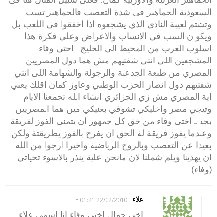
السعودية الجماهير فى شدة التعصب فالجماهير تسب
وتشتم لعيبة النادى الذي يشجعوه اذا اخفقوا فى اللعب بل
ويكو ن السب فى الانساب والاعراض وعلى فكرة هذا
اسلوب العرب من المحيط الى الخليج : اختى وفاء
المشجعين اللى انتى شفتيهم مش هما دول المصريين
المصري من طبعة الجدعنة والرجولة والشهامة اللى انتي
شفتيهم دول انصار الحزب الوطني وعاوز كمان اقلك يعني
اية المصري مش زي الجزائري انشاء الله تجمعنا الايام
وتيجي مصر واخليكي تشوفي بعنيكي مين هما المصريين
بجد ـ اختى وفاء من خق كل جمهور ان يتمنى الفوز لفريقة
وعندما يفوز فريقة لة الحق ان يفرح بالفوز يطريقتة ولكن
بعيدا عن التعصب وبالروح الرياضية واخيرا ارجوا من الله
ان يهدينا ويلم شملنا لان مانحن علية ينذر بالاسوء تحياتي
(وفاء)
-
علاء
22/02/2010 01:21
اخي جمال اختي وفاء انا اسمي علاء