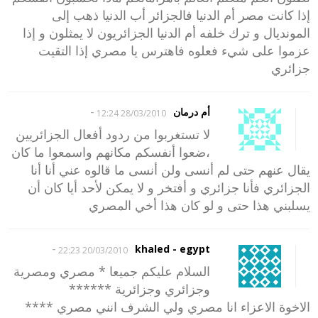
إذا كانت مصر أم الدنيا فالجزائر أب الدنيا ذهب إلى
المونديال و ترك خلفه أم الدنيا الجزائريون لا يمثلون و إذا
عزموا على شيء فعلوه فاهترس يا مصري إذا التقيت
جزائري
-
أم درمان
28/03/2010 12:24
لا تستغربوا من ردود أفعال الجزائريين
،ضعوا أنفسكم مكانهم واسمعوا ما كان
يقال عنهم حتى لم أنسى ولن أنسى ما قالوه عني أنا أنا
الجزائري فأنا جزائري و أفتخر و لا يمكن لأحد أيا كان أن
يسلبني هذا حتى و لو كان هذا أخي المصري
-
khaled - egypt
20/03/2010 22:23
السلام عليكم جميعا * مصري ومصرية
وجزائري وجزائرية ******
الاخوة الاعزاء انا مصري ولي الشرف انني مصري ****