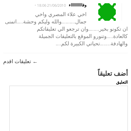
-
وفااااااااااء
21/06/2010 18:06
اخي علاء المصري واخي
جمال……….والله وليكم وحشة…..اتمنى
ان تكونو بخير……..وان ترجعو الي تعليقاتكم
كالعادة…..وتنورو الموقع بالتعليقات الجميلة
والهادفة……..تحياتي الكبيرة لكم….
← تعليقات اقدم
أضف تعليقاً
التعليق