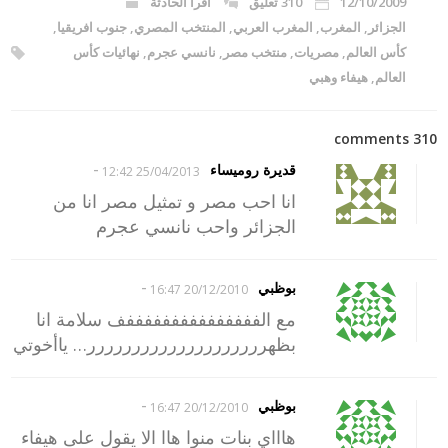
12/10/2009
310 تعليق
اقرا الحادثة
الجزائر
,
المغرب
,
المغرب العربي
,
المنتخب المصري
,
جنوب افريقيا
,
كأس العالم
,
مصريات
,
منتخب مصر
,
نانسي عجرم
,
نهائيات كأس
العالم
,
هيفاء وهبي
310 comments
-
قديرة روميساء
25/04/2013 12:42
انا احب مصر و تمثيل مصر انا من
الجزائر واحب نانسي عجرم
-
بوظبي
20/12/2010 16:47
مع الفففففففففففففففف سلامة انا
بظهرررررررررررررررررررر… ياأخوتي
-
بوظبي
20/12/2010 16:47
هاااي بنات منوا هاا الا يقول على هيفاء