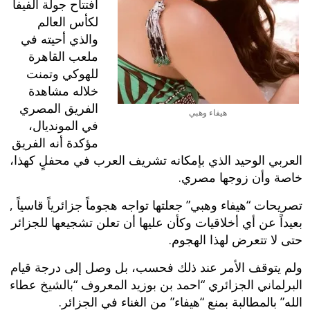
افتتاح جولة الفيفا
لكأس العالم
والذي أحيته في
ملعب القاهرة
للهوكي وتمنت
خلاله مشاهدة
الفريق المصري
هيفاء وهبي
في المونديال،
مؤكدة أنه الفريق
العربي الوحيد الذي بإمكانه تشريف العرب في محفلٍ كهذا،
خاصة وأن زوجها مصري.
تصريحات “هيفاء وهبي” جعلتها تواجه هجوماً جزائرياً قاسياً ,
بعيداً عن أي أخلاقيات وكأن عليها أن تعلن تشجيعها للجزائر
حتى لا تتعرض لهذا الهجوم.
ولم يتوقف الأمر عند ذلك فحسب، بل وصل إلى درجة قيام
البرلماني الجزائري “احمد بن بوزيد المعروف “بالشيخ عطاء
الله” بالمطالبة بمنع “هيفاء” من الغناء في الجزائر.