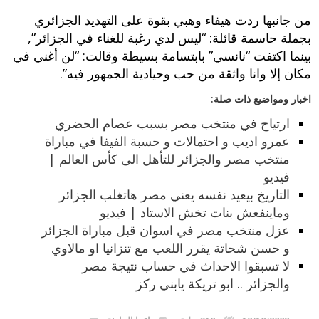
من جانبها ردت هيفاء وهبي بقوة على التهديد الجزائري
بجملة حاسمة قائلة: “ليس لدي رغبة للغناء في الجزائر”,
بينما اكتفت “نانسي” بابتسامة بسيطة وقالت: “لن أغني في
مكان إلا وانا واثقة من حب وحيادية الجمهور فيه”.
اخبار ومواضيع ذات صلة:
ارتياح في منتخب مصر بسبب عصام الحضري
عمرو اديب و احتمالات و حسبة الفيفا في مباراة
منتخب مصر والجزائر للتأهل الى كأس العالم |
فيديو
التاريخ بيعيد نفسه يعني مصر هاتغلب الجزائر
وماينفعش بنات تخش الاستاد | فيديو
عزل منتخب مصر في اسوان قبل مباراة الجزائر
و حسن شحاتة يقرر اللعب مع تنزانيا او مالاوي
لا تسبقوا الاحداث في حساب نتيجة مصر
والجزائر .. ابو تريكة يابني ركز