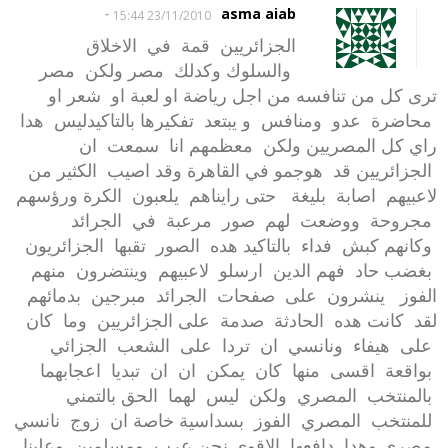
-
asma aiab
23/11/2010 15:44
الجزائريين قمة في الاخلاق
والسلوك وكدلك مصر ولكن مصر
ترى كل من تنافسه من اجل رياضة او لعبة او شعر او
محاضرة عدو ومنافس و يبتعد تفكيرها بالتاكيدليس هدا
راي كل المصريين ولكن معظمهم انا سمعت ان
الجزائريين قد هوجمو في القاهرة وقد اصيب الكثير من
لاعبيهم اصابة بليغة حتى رايناهم يلعبون الكرة ورؤسهم
مجروحة ووضعت لهم صور مرعبة في الجرائد
وكانهم كبش فداء بالتاكيد هده الصور تقبها الجزائريون
بغضب حاد فهم الدين ارسلو لاعبيهم وينتضرون منهم
الفوز ينشرون على صفحات الجرائد مبرجين بدمائهم
لقد كانت هده الحادثة صدمة على الجزائريين وما كان
على هيفاء ونانسي ان تردا على الشعب الجزائي
بواقعة اقسى منها كان يمكن ان ان تبديا اعجابهما
بالمنتخب المصري ولكن ليس لهما الحق بالتمني
للمنتخب المصري الفوز بسداسية خاصة ان زوج نانسي
مصري وهدا دافعها الاقوى نحن عرب ومسلمين وعلينا