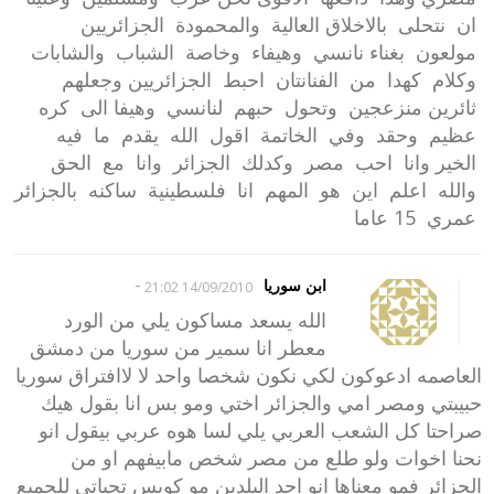
ان نتحلى بالاخلاق العالية والمحمودة الجزائريين
مولعون بغناء نانسي وهيفاء وخاصة الشباب والشابات
وكلام كهدا من الفنانتان احبط الجزائريين وجعلهم
ثائرين منزعجين وتحول حبهم لنانسي وهيفا الى كره
عظيم وحقد وفي الخاتمة اقول الله يقدم ما فيه
الخير وانا احب مصر وكدلك الجزائر وانا مع الحق
والله اعلم اين هو المهم انا فلسطينية ساكنه بالجزائر
عمري 15 عاما
-
ابن سوريا
14/09/2010 21:02
الله يسعد مساكون يلي من الورد
معطر انا سمير من سوريا من دمشق
العاصمه ادعوكون لكي نكون شخصا واحد لا لاافتراق سوريا
حبيبتي ومصر امي والجزائر اختي ومو بس انا بقول هيك
صراحتا كل الشعب العربي يلي لسا هوه عربي بيقول انو
نحنا اخوات ولو طلع من مصر شخص مابيفهم او من
الجزائر فمو معناها انو احد البلدين مو كويس تحياتي للجميع