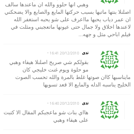
وهبي انها حلوو والله ان ماعندها سالف
اصلنلا بنتها ماتبها بسبب حركتها المايع والصايع والا يضحكني
ان عمر دياب يحبها مااعرف على شو يحبه استغفر الله
لاعندها اخلاق ولا جمال حتى عيونها ماتعجبني ومثلت في
فيلم اباحي مثل و جهه…
-
ندى
20/12/2010 16:41
بقولكم شي صريح اصلنلا هيفاء وهبي
مو حلوة ويوم غنت خليجي كان
مايناسبها كاان صوتها غلط بالمرة والله تحسب الصوت
الخليج يناسبه الدله والمايع الا قعد تسويها
-
ندى
20/12/2010 16:40
هااي بنات شو ماعجبكم المقال الا كتبت
على هيفاء وهبي