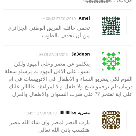
-
Amel
27/01/2010 08:42
تحمي حافلة الفريق الوطني الجزائري
من أن تحدف بالطوب .
-
Sa3doon
27/01/2010 04:39
يتكلمو عن مصر وعلى اليهود ولكن
نسو…على الاقل اليهود لم يرسلو سفلة
القوم لكى يضربو النساء و الاطفال فى الاتوبيسات فى ام
درمان٠لم يرحمو شيخ ولا طفل و لا امراءة٠ عااااار عليك
على اية تفتخر ?? على ضرب النسوان والاطفال والعزل
-
مصريه جداااااااااا
27/01/2010 04:11
يارب النصر لمصر وان شاء الله مصر
هتكسب باذن الله تعالى