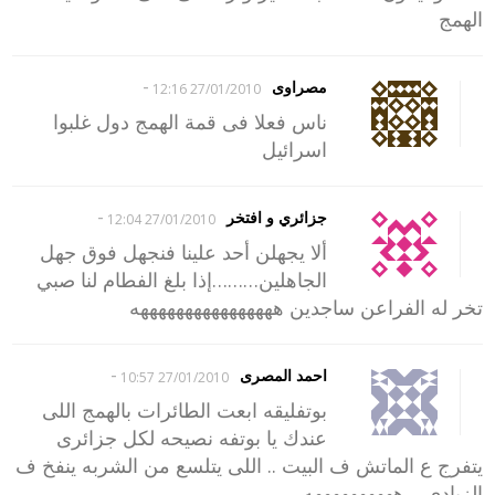
الهمج
-
مصراوى
27/01/2010 12:16
ناس فعلا فى قمة الهمج دول غلبوا
اسرائيل
-
جزائري و افتخر
27/01/2010 12:04
ألا يجهلن أحد علينا فنجهل فوق جهل
الجاهلين………إذا بلغ الفطام لنا صبي
تخر له الفراعن ساجدين ههههههههههههههههه
-
احمد المصرى
27/01/2010 10:57
بوتفليقه ابعت الطائرات بالهمج اللى
عندك يا بوتفه نصيحه لكل جزائرى
يتفرج ع الماتش ف البيت .. اللى يتلسع من الشربه ينفخ ف
الزبادى …ههههههههههه