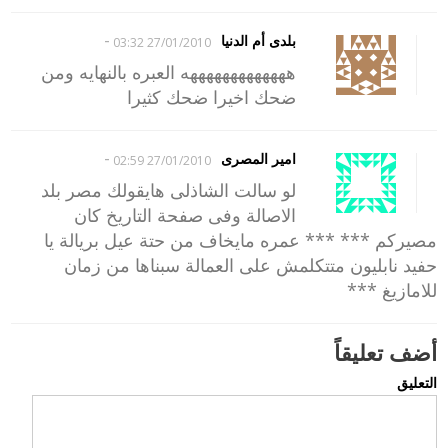
-
بلدى أم الدنيا
27/01/2010 03:32
هههههههههههههه العبره بالنهايه ومن
ضحك اخيرا ضحك كثيرا
-
امير المصرى
27/01/2010 02:59
لو سالت الشاذلى هايقولك مصر بلد
الاصالة وفى صفحة التاريخ كان
مصيركم *** *** عمره مايخاف من حتة عيل بريالة يا
حفيد نابليون متتكلمش على العمالة سبناها من زمان
للامازيغ ***
أضف تعليقاً
التعليق