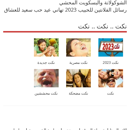
الشوكولاتة والبسكويت المحشي
رسائل الفلانتين للحبيب 2023 تهاني عيد حب سعيد للعشاق
نكت .. نكت .. نكت
نكت 2023
نكت مصرية
نكت جديدة
نكت
نكت مضحكة
نكت محششين
للاتصال بنا
|
خريطة الموقع
|
من نحن
|
سياسة الخصوصية
|
مراسلي