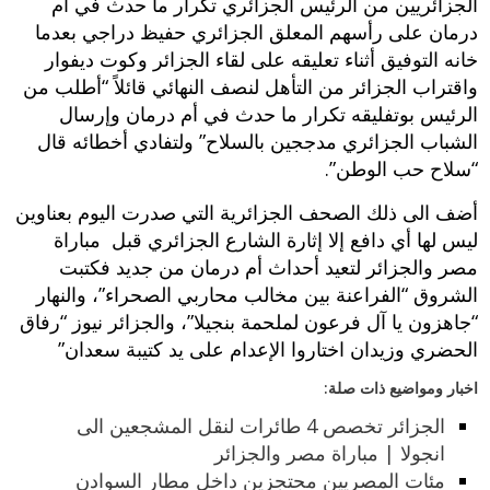
الجزائريين من الرئيس الجزائري تكرار ما حدث في أم
درمان على رأسهم المعلق الجزائري حفيظ دراجي بعدما
خانه التوفيق أثناء تعليقه على لقاء الجزائر وكوت ديفوار
واقتراب الجزائر من التأهل لنصف النهائي قائلاً “أطلب من
الرئيس بوتفليقه تكرار ما حدث في أم درمان وإرسال
الشباب الجزائري مدججين بالسلاح” ولتفادي أخطائه قال
“سلاح حب الوطن”.
أضف الى ذلك الصحف الجزائرية التي صدرت اليوم بعناوين
ليس لها أي دافع إلا إثارة الشارع الجزائري قبل مباراة
مصر والجزائر لتعيد أحداث أم درمان من جديد فكتبت
الشروق “الفراعنة بين مخالب محاربي الصحراء”، والنهار
“جاهزون يا آل فرعون لملحمة بنجيلا”، والجزائر نيوز “رفاق
الحضري وزيدان اختاروا الإعدام على يد كتيبة سعدان”
اخبار ومواضيع ذات صلة:
الجزائر تخصص 4 طائرات لنقل المشجعين الى
انجولا | مباراة مصر والجزائر
مئات المصريين محتجزين داخل مطار السوادن