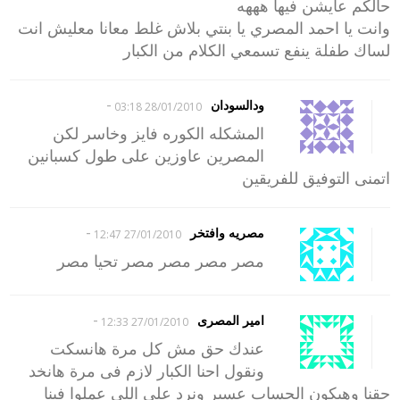
حالكم عايشن فيها هههه
وانت يا احمد المصري يا بنتي بلاش غلط معانا معليش انت
لساك طفلة ينفع تسمعي الكلام من الكبار
-
ودالسودان
28/01/2010 03:18
المشكله الكوره فايز وخاسر لكن
المصرين عاوزين على طول كسبانين
اتمنى التوفيق للفريقين
-
مصريه وافتخر
27/01/2010 12:47
مصر مصر مصر مصر تحيا مصر
-
امير المصرى
27/01/2010 12:33
عندك حق مش كل مرة هانسكت
ونقول احنا الكبار لازم فى مرة هانخد
حقنا وهيكون الحساب عسير ونرد على اللى عملوا فينا