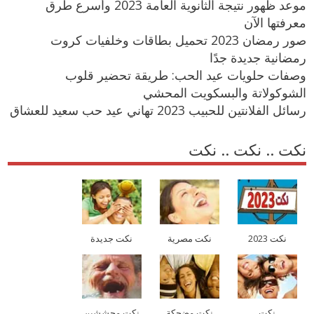
موعد ظهور نتيجة الثانوية العامة 2023 وأسرع طرق
معرفتها الآن
صور رمضان 2023 تحميل بطاقات وخلفيات كروت
رمضانية جديدة جدًا
وصفات حلويات عيد الحب: طريقة تحضير قلوب
الشوكولاتة والبسكويت المحشي
رسائل الفلانتين للحبيب 2023 تهاني عيد حب سعيد للعشاق
نكت .. نكت .. نكت
نكت 2023
نكت مصرية
نكت جديدة
نكت
نكت مضحكة
نكت محششين