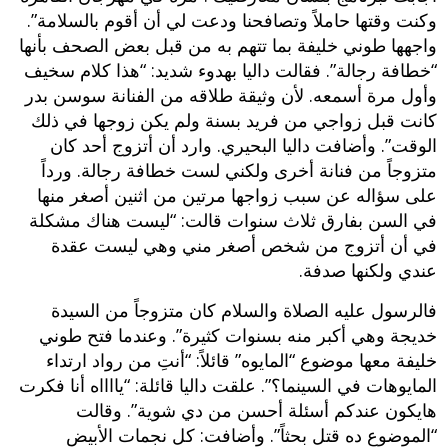
وكنت وقتها حاملاً وتصافحنا ودعت لي أن أقوم بالسلامة”.
واجهها طوني خليفة بما تتهم به من قبل بعض الصحف بأنها
“خطافة رجالة”. فقالت داليا بهدوء شديد: “هذا كلام سخيف
وأول مرة أسمعه. لأن وثيقة طلاقه من الفنانة سوسن بدر
كانت قبل زواجي من فريد بسنة ولم يكن زوجها في ذلك
الوقت”. وأضافت داليا البحيري. وارد أن أتزوج أحد كان
متزوجاً من فنانة أخرى ولكني لست خطافة رجالة. ورداً
على سؤاله عن سبب زواجها مرتين من اثنين أصغر منها
في السن بفارق ثلاث سنوات قالت: “ليست هناك مشكلة
في أن أتزوج من شخص أصغر مني وهي ليست عقدة
عندي ولكنها صدفة.
فالرسول عليه الصلاة والسلام كان متزوجاً من السيدة
خديجة وهي أكبر منه بسنوات كثيرة”. وعندما فتح طوني
خليفة معها موضوع “المايوه” قائلاً: “أنتِ من رواد ارتداء
المايوهات في السينما؟”. علقت داليا قائلة: “يااااه أنا فكرت
هايكون عندكم أسئلة أحسن من دي شوية”. وقالت
“الموضوع ده قتل بحثاً”. وأضافت: كل نجمات الأبيض