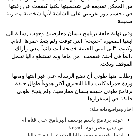
من الممكن تقديمه في شخصيتها لكنها كشفت عن رغبتها
في تجسيد دور نفرتيتي على الشاشة لأنها شخصية مصرية
صميمة.
وفي نهاية حلقة برنامج بلسان معارضيك
وجهت رسالة الى
ابنتها الصغيرة “خديجة” التي توفت ولم يتعدَ عمرها العام.
وكتبت: “الى ابنتي الحبيبة خديجة أنت دائماً معي وأراك
دائماً في أختك قسمت.. من ماما ولم تستطع داليا تحمل
الموقف وبكت.
وطلب منها طوني أن تضع الرسالة على قبر ابنتها ومعها
وردة حمراء كانت داليا البحيري أكثر هدوءاً طوال حلقة
برنامج طوني خليفة بلسان معارضيك ولم ينجح طوني
خليفة في إستفزازها.
اخبار ومواضيع ذات صلة:
عودة برنامج باسم يوسف البرنامج على قناة ام
بي سي مصر يوم الجمعة
اجمل فيديو و صور داليا البحيري | زواج داليا