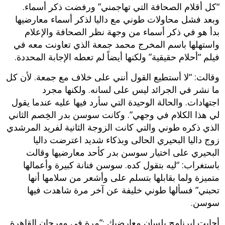
“كل أقلام الصحافة التي تهاجمني” ورفضت ذكر أسماء.
وبعد فشل محاولات طوني مع داليا لذكر أسماء معارضيها
بدأ هو في ذكر أسماء من وجهة نظر الصحافة والإعلام
واستهلها باسم المخرج محمد جمعة الذي تعاونت معه في
فيلم “أحلام حقيقية” ولكنها أيضاً لم تعطه الإجابة المحددة.
وقالت: “لا أستطيع القول أنني على خلاف مع جمعة. لأن كل
ما نشر في الجرائد ليس على لسانه. ولكنها مجرد
اجتهادات. والحالة الوحيدة التي سأرد فيها عليه عندما يقول
لي هذا الكلام في وجهي”. وكانت سوسن بدر الخِصم الثاني
الذي ذكره طوني والتي كانت الزوجة الثانية لفريد المرشدي
زوج داليا البحيري الحالى وبذكاء شديد اعترضت داليا
البحيري على اختيار سوسن بدر كأحد معارضيها وقالت
باستغراب: “ليه بتقول كده. سوسن فنانة كبيرة وأعمالها
متميزة ولما بقابلها بتسلم على وأشعر من سلامها أنها
تحبني” فسألها طوني خليفة عن آخر مرة شاهدت فيها
سوسن.
أجابت لبرنامج بلسان معارضيك :”مرة في مهرجان القاهرة