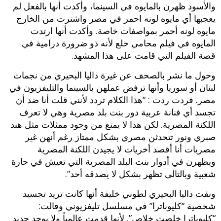
والأسود ظهرن بالمايوه في السينما، وأكدت أنها بالفعل لم
يعجبها أي مايوه لونه احمر في مصر واشترت من الخارج
مايوه لونه أحمر بمواصفات خاصة. وأكدت أنها ارتدت
المايوه في فيلم محامي خلع لأنه ذو ضرورة درامية في
قصة الفيلم التي قامت على هذا المشهد.
وحول ما نشر بالصحف عن غيرة داليا البحيري من نجمات
لبنان أو سوريا وأنها ترفض عملهن بالسينما والتليفزيون في
مصر. فردت ردت : “هذا الكلام تردد لأنني قلت أنا ضد أن
تجسد أي فنانة عربية دور بنت بلد مصرية وهي لا تعرف
اللكنة المصرية. لكن هذا لا يمنع من وجود ممثلات مثل هند
صبري ونور تتحدثن مصري بشكل ممتاز رغم أنهن غير
مصريات أنا أقصد أخريات لا يجيدن اللكنة المصرية
ويظهرن في أدوار بنت البلد المصرية التي تعيش في حارة
شعبية وبالتالى تظهر بشكل لا يصدقه أحد”.
ونفت داليا البحيري لطوني خليفة أنها كانت تريد تجسيد
شخصية “كليوباترا” في مسلسل تليفزيوني وقالت:
“كليوباترا خلصت خلاص”. لأنها قدمت عالمياً ولا يوجد جديد