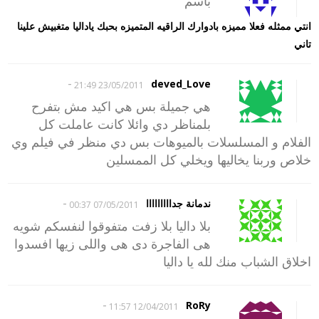
باسم
انتي ممثله فعلا مميزه بادوارك الراقيه المتميزه بحبك ياداليا متغبيش علينا
تاني
-
deved_Love
23/05/2011 21:49
هي جميلة بس هي اكيد مش بتفرح
بلمناظر دي وائلا كانت عاملت كل
الفلام و المسلسلات بالميوهات بس دي منظر في فيلم وي
خلاص وربنا يخاليها ويخلي كل الممسلين
-
ندمانة جدااااااااا
07/05/2011 00:37
بلا داليا بلا زفت متفوقوا لنفسكم شويه
هى الفاجرة دى هى واللى زيها افسدوا
اخلاق الشباب منك لله يا داليا
-
RoRy
12/04/2011 11:57