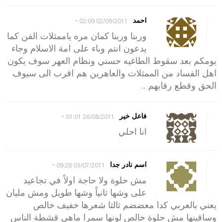
-
احمد
02/09/2011 02:09
وربنا وربنا كمان مره ياممثلات الفن كما
يدعون انتم وباء على امة الاسلام وجاء
يومكم بعد سقوط الطاغيه حسني ونظام العهر سوف يكون
اهل الفساد من الممثلات والعاهرين هم اقرب الى سيوف
الحق وقطع رقابهم ..
-
فاعل خير
26/08/2011 01:01
انا احلي
-
اسم نادر جدا
03/07/2011 09:28
مش حلوة ولا حاجة اولاً في تجاعيد
على وشها ثانياً وشها طويل ومش مليان
يعني بالعربي كدا معضضم ثالثا شعرها خفيف خالص
وساقينها مش حلوة خالص لونها سمرا ماهي قشطة الناس