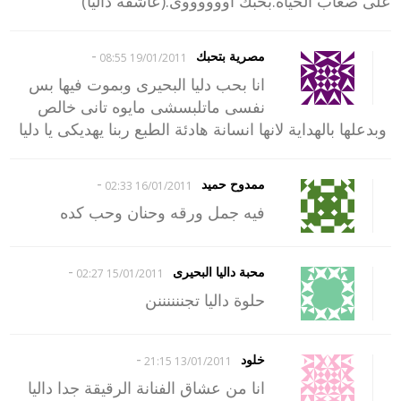
على صعاب الحياة.بحبك اووووووى.(عاشقة داليا)
-
مصرية بتحبك
19/01/2011 08:55
انا بحب دليا البحيرى وبموت فيها بس
نفسى ماتلبسشى مايوه تانى خالص
وبدعلها بالهداية لانها انسانة هادئة الطبع ربنا يهديكى يا دليا
-
ممدوح حميد
16/01/2011 02:33
فيه جمل ورقه وحنان وحب كده
-
محبة داليا البحيرى
15/01/2011 02:27
حلوة داليا تجننننننن
-
خلود
13/01/2011 21:15
انا من عشاق الفنانة الرقيقة جدا داليا