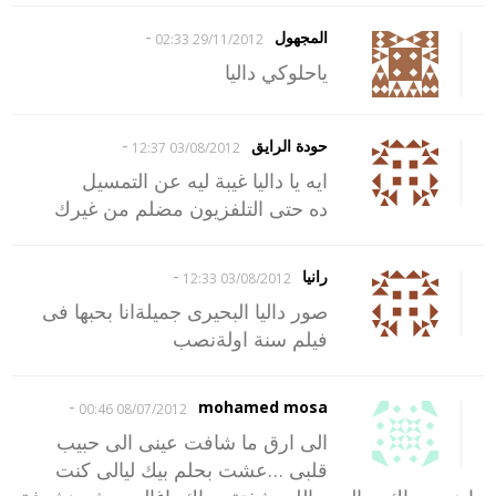
-
المجهول
29/11/2012 02:33
ياحلوكي داليا
-
حودة الرايق
03/08/2012 12:37
ايه يا داليا غيبة ليه عن التمسيل
ده حتى التلفزيون مضلم من غيرك
-
رانيا
03/08/2012 12:33
صور داليا البحيرى جميلةانا بحبها فى
فيلم سنة اولةنصب
-
mohamed mosa
08/07/2012 00:46
الى ارق ما شافت عينى الى حبيب
قلبى …عشت بحلم بيك ليالى كنت