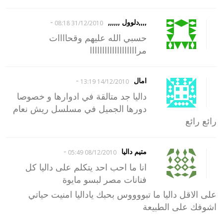
-
,,,,دلوول ,,,,,,
31/12/2010 08:18
حسبي الله عليهم وقحاااات
مرااااااااااااااااااا
-
امال
14/12/2010 13:19
داليا جد متالقة في ادوارها و خصوصا
دورها الجميل في مسلسل ريش نعام
رائع رائع
-
متيم داليا
08/12/2010 05:49
انا ما احب احد يتكلم على داليا كل
فنانات مصر لبسو مايوة
على الاقل داليا ما تبووووس بحبك ياداليا امنيت حياتي
اشوفك على الطبيعة