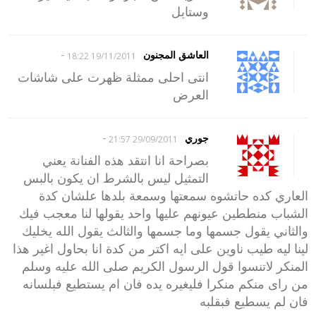
وستايل
-
العاشق المجنون
19/11/2011 18:22
انتى احلى ممثلة ظهرت على شاشات
العرض
-
جوري
29/09/2011 21:57
بصراحة انا انتقد هذه الفنانة يعني
التمثيل ليس بالشرط ان يكون بالبس
العاري كده حاتشوه سمعتها وسمعة بلدها علشان كدة
الشباب منططين عيونهم عليها واحد يقولها لنا معجب فيك
والثاني يقول جسمها وما جسمها والثالث يقول الله يخليك
لينا ليه طيب ناوين على ايه اكتر من كدة انا بحاول اغير هذا
المنكر لاتنسوا قول الرسول الكريم صلى الله عليه وسلم
من راى منكم منكرا فليغيره يده فان ام يستطيع فبلسانه
فان لم يسطيع فبقلبه