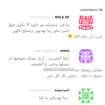
99 comments
-
ROLA GP
21/01/2014 17:02
ما في ممسلة مو حلوة الا يكون فيها
اشي حلو ربنا يهديهن ويصلح بالهن
يارب ان شاء الله
-
soma
26/04/2013 06:51
داليا البحيري …أرق ممثله شوفتها ف
تمثيلها وحتي ع الطبيعه
ستايل وشيك جدااااااااااااااااااااااااااا
جميله يا داليا…. اتمني لك كل خير.
-
احمدحميدة
04/04/2013 23:54
ربنا يهديكي يا دليا