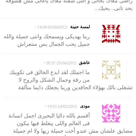
راضى معاك بحالى و اللى شفتة معاك ياغالى مش هشوفة
بحد تانى…بحبك…
-
لمسة حنينة
03/06/2012 14:09
ربنا يهديكى ويسمحك وانتى جميلة والله
جميل يحب الجمال بس منتعراش
-
عاشق
25/04/2012 05:37
ما اجملك لقد ابدع الخالق فى تكوينك
من رقة وجمال الشكل والروح لا
تشغلى بالك بهؤلاء الحاقدين وربنا يجعلك دايما متألقة
-
مودى
24/03/2012 19:33
أقسم بالله داليا البحيرى اجمل انسانة
فى العالم واللى بيغلط فيها بيكون
مضايق علشان مش عندو أخت جميلة زيها ولا ام جميلة