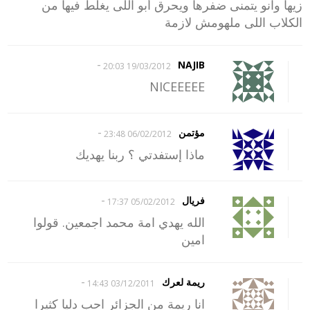
زيها وانو يتمنى ضفرها ويحرق أبو اللى يغلط فيها من
الكلاب اللى ملهومش لازمة
-
NAJIB
19/03/2012 20:03
NICEEEEE
-
مؤتمن
06/02/2012 23:48
ماذا ‏ إستفدتي ‏ ؟ ‏ ربنا ‏ يهديك ‏ ‏ ‏
-
فريال
05/02/2012 17:37
الله يهدي امة محمد اجمعين. قولوا
امين
-
ريمة لعرك
03/12/2011 14:43
انا ريمة من الجزائر احب دليا كثيرا