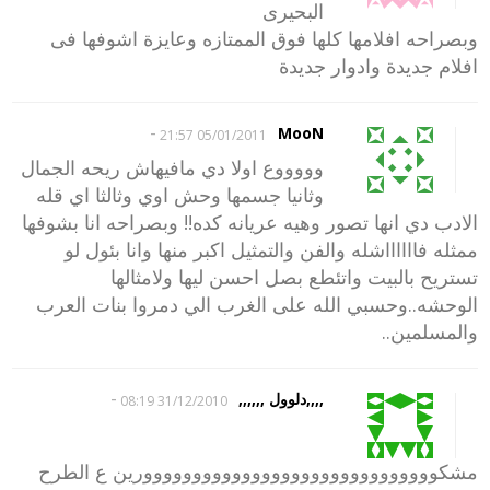
البحيرى
وبصراحه افلامها كلها فوق الممتازه وعايزة اشوفها فى
افلام جديدة وادوار جديدة
-
MooN
05/01/2011 21:57
وووووع اولا دي مافيهاش ريحه الجمال
وثانيا جسمها وحش اوي وثالثا اي قله
الادب دي انها تصور وهيه عريانه كده!! وبصراحه انا بشوفها
ممثله فااااااشله والفن والتمثيل اكبر منها وانا بئول لو
تستريح بالبيت واتئطع بصل احسن ليها ولامثالها
الوحشه..وحسبي الله على الغرب الي دمروا بنات العرب
والمسلمين..
-
,,,,دلوول ,,,,,,
31/12/2010 08:19
مشكوووووووووووووووووووووووووووووورين ع الطرح