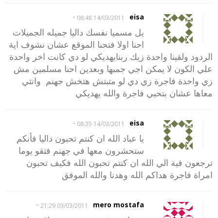
-
eisa
14/03/2011 08:48
يل مسميا نفسك داليا جميله الجميلات
احنا اولا فتحنا الموقع عشان نشوف اية
الردود ولقينا واحدة زيك ربنايهديكي لو دي كانت اخر واحدة
علي الكون لا يمكن اجي جمبها وبعدين احنا مسلمين مش
زي واحدة فاجرة زي دي لو متبتش هتخش جهنم وانتي
معاها عشان بتحبي فاجرة والله يهديكي
-
eisa
14/03/2011 08:35
يا عباد الله ان كنتم تحبون داليا فأنكم
ستحشرون معها في جهنم فتقو يوما
ترجعون فية الي الله ان كنتم تحبون الله فكيف تحبون
امراة فاجرة هداكم الله وهدنا والله الموفق
-
mero mostafa
03/03/2011 21:29