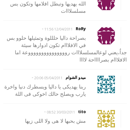
الله يهديها وتبطل افلامها وتكون بس
مسلسلااات
-
RoRy
12/04/2011 11:56
بصراحة داليا حلللوة وتمثيلها حلوو بس
في الافلااام تكون ادوارها سيئة
جداُ،يعني لوعالمسلسلااات روووووووووووووووعة اما
الافلااام بصرااااحة لاااا
-
ميدو الشوام
05/04/2011 20:06
ربنا يهديكى يا داليا ويسطرك دنيا واخرة
يارب ويصلح حالك اخوكى فى اللة
-
tito
30/03/2011 08:52
مش بحبها لا هى ولا اللى زيها