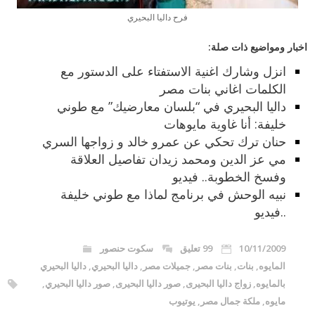
فرح داليا البحيري
اخبار ومواضيع ذات صلة:
انزل وشارك اغنية الاستفتاء على الدستور مع
الكلمات اغاني بنات مصر
داليا البحيري في “بلسان معارضيك” مع طوني
خليفة: أنا غاوية مايوهات
حنان ترك تحكي عن عمرو خالد و زواجها السري
مي عز الدين ومحمد زيدان تفاصيل العلاقة
وفسخ الخطوبة.. فيديو
نبيه الوحش في برنامج لماذا مع طوني خليفة
..فيديو
10/11/2009
99 تعليق
سكوت حنصور
المايوه
,
بنات
,
بنات مصر
,
جميلات مصر
,
داليا البحيري
,
داليا البحيري
بالمايوه
,
زواج داليا البحيرى
,
صور داليا البحيرى
,
صور داليا البحيري
,
مايوه
,
ملكة جمال مصر
,
يوتيوب