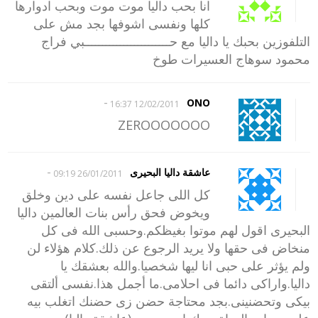
انا بحب داليا موت موت وبحب ادوارها
كلها ونفسى اشوفها بجد مش على
التلفوزين بحبك يا داليا مع حــــــــــــــــــــــــبي فراج
محمود سوهاج العسيرات طوخ
-
ONO
12/02/2011 16:37
ZEROOOOOOO
-
عاشقة داليا البحيرى
26/01/2011 09:19
كل اللى جاعل نفسه على دين وخلق
ويخوض فحق رأس بنات العالمين داليا
البحيرى اقول لهم موتوا بغيظكم.وحسبى الله فى كل
منخاض فى حقها ولا يريد الرجوع عن ذلك.كلام هؤلاء لن
ولم يؤثر على حبى انا ليها شخصيا.والله بعشقك يا
داليا.واراكى دائما فى احلامى.ما أجمل هذا.نفسى ألتقى
بيكى وتحضنينى.بجد محتاجة حضن زى حضنك اتغلب بيه