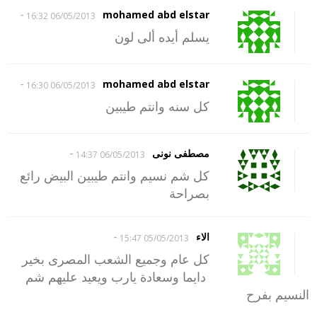
-
mohamed abd elstar
06/05/2013 16:32
يسلم أيده ألى لون
-
mohamed abd elstar
06/05/2013 16:30
كل سنه وانتم طيبين
-
مصطفى نونى
06/05/2013 14:37
كل شم نسيم وانتم طيبين البيض رائع
بصراحة
-
الاء
05/05/2013 15:47
كل عام وجميع الشعب المصرى بخير
دايما وسعادة يارب ويعيد عليهم شم
النسيم بفرح