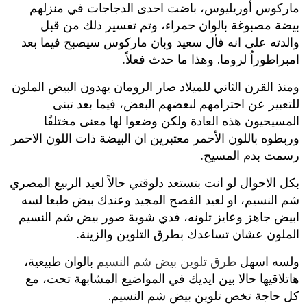
ماركوس أوريليوس، باضت احدى الدجاجات في منزلهم
بيضة مصبوغة بالوان حمراء، وتم تفسير ذلك من قبل
والدته على انه فأل سعيد وبان ماركوس سيصبح فيما بعد
امبراطوراُ لروما. وهذا ما حدث فعلاً.
ومنذ القرن الثاني للميلاد صار الرومان يهدون البيض الملون
للتعبير عن احترامهم لبعضهم البعض، فيما بعد تبنى
المسيحيون هذه العادة ولكن وضعوا لها معنى مختلفًا
وربطوه باللون الأحمر معتبرين ان البيضة ذات اللون الاحمر
رسمت بدم المسيح.
بكل الاحوال لو انت بتستعد دلوقتي حالاً لعيد الربيع المصري
شم النسيم، او لعيد الفصح المجيد وعندك بيض طبعا لسه
ابيض جاهز وعايز تلونه، فدي شوية صور بيض شم النسيم
الملون عشان تساعدك بطرق التلوين والزينة.
ولسه اسهل
طرق تلوين بيض شم النسيم
بالوان طبيعية،
هاتلاقيها حالا بين ايديك في المواضيع المشابهة تحت، مع
كل حاجة تخص تلوين بيض شم النسيم.