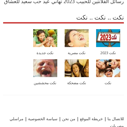
رسائل الفلانتين للحبيب 2023 تهاني عيد حب سعيد للعشاق
نكت .. نكت .. نكت
نكت 2023
نكت مصرية
نكت جديدة
نكت
نكت مضحكة
نكت محششين
للاتصال بنا
|
خريطة الموقع
|
من نحن
|
سياسة الخصوصية
|
مراسلي
مصريات