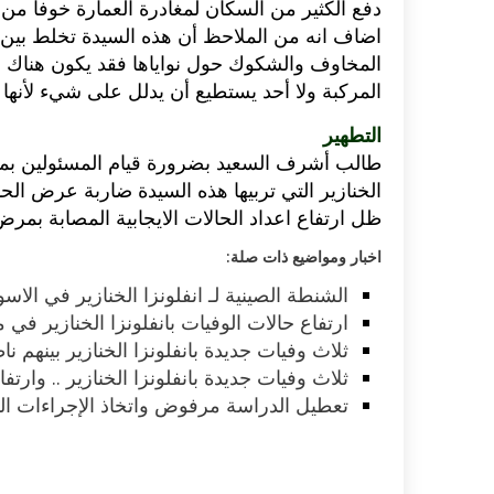
دفع الكثير من السكان لمغادرة العمارة خوفا من 
اضاف انه من الملاحظ أن هذه السيدة تخلط بين ك
اكلات عيد الاضحى 2023 وصفات طبخ
طريقة تحضير حلاوة المولد الن
المخاوف والشكوك حول نواياها فقد يكون هناك أس
ر بالصور...
وصفات بالفيديو والصور...
المركبة ولا أحد يستطيع أن يدلل على شيء لأنه
التطهير
طالب أشرف السعيد بضرورة قيام المسئولين بمصل
الخنازير التي تربيها هذه السيدة ضاربة عرض الح
ظل ارتفاع اعداد الحالات الايجابية المصابة بمرض أ
اخبار ومواضيع ذات صلة:
الشنطة الصينية لـ انفلونزا الخنازير في الاسواق الم
ارتفاع حالات الوفيات بانفلونزا الخنازير في مصر ا
ثلاث وفيات جديدة بانفلونزا الخنازير بينهم
ثلاث وفيات جديدة بانفلونزا الخنازير .. وارتفاع ا
تعطيل الدراسة مرفوض واتخاذ الإجراءات الوقا