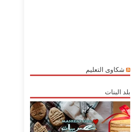
شكاوى التعليم
بلد البنات