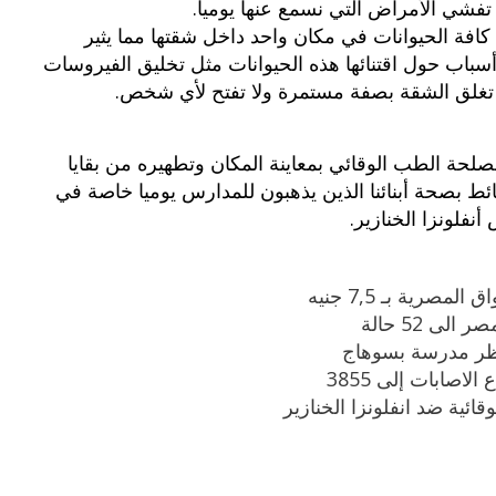
تفشي الأمراض التي نسمع عنها يوميا.
افة الحيوانات في مكان واحد داخل شقتها مما يثير
بوي مع
وصفات أكلات عيد راس السنة الميلادية
باب حول اقتنائها هذه الحيوانات مثل تخليق الفيروسات
والميلاد المجيد الكريسما...
ا تغلق الشقة بصفة مستمرة ولا تفتح لأي شخص.
حة الطب الوقائي بمعاينة المكان وتطهيره من بقايا
ائط بصحة أبنائنا الذين يذهبون للمدارس يوميا خاصة في
نفلونزا الخنازير.
صرية بـ 7,5 جنيه
لى 52 حالة
 ناظر مدرسة بسوهاج
لاصابات إلى 3855
ئية ضد انفلونزا الخنازير