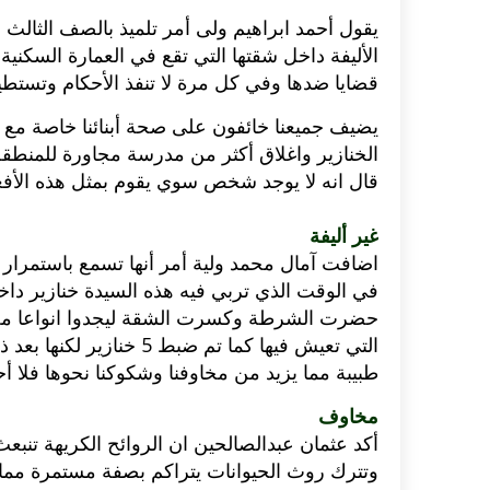
يقول أحمد ابراهيم ولى أمر تلميذ بالصف الثالث ال
الأليفة داخل شقتها التي تقع في العمارة السكن
قضايا ضدها وفي كل مرة لا تنفذ الأحكام وتستطيع
يضيف جميعنا خائفون على صحة أبنائنا خاصة مع ظ
الخنازير واغلاق أكثر من مدرسة مجاورة للمنطقة ا
قال انه لا يوجد شخص سوي يقوم بمثل هذه الأفع
غير أليفة
اضافت آمال محمد ولية أمر أنها تسمع باستمرا
في الوقت الذي تربي فيه هذه السيدة خنازير داخ
حضرت الشرطة وكسرت الشقة ليجدوا انواعا مختل
التي تعيش فيها كما تم ضب
طبيبة مما يزيد من مخاوفنا وشكوكنا نحوها فلا أح
مخاوف
أكد عثمان عبدالصالحين ان الروائح الكريهة تنبعث 
وتترك روث الحيوانات يتراكم بصفة مستمرة مما 