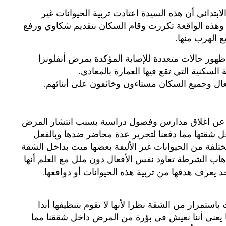
ابتدائي أن هذه السيدة اعتادت تربية الحيوانات غير
ية وهذه الواقعة تكررت وقام السكان بتقديم شكاوي ورفع
 الهرب منها.
هور حالات متعددة للإصابة المؤكدة بمرض أنفلونزا
لسكنية التي تقع فيها العمارة بالمعادي.
ال وجميع السكان مستاءون وخائفون على أبنائهم.
ر عن اغلاق مدارس وفصول دراسية بسبب انتشار المرض
ل شقتها مما دفعنا لتحرير عدة محاضر ضدها وبالفعل
فة من الحيوانات غير الأليفة بعضها ميت بداخل الشقة
ط 5 خنازير لكنها بعد ذهاب الشرطة تعاود نفس الأفعال دون ملل مع العلم أنها
د يعرف هدفها من تربية هذه الحيوانات أو دوافعها.
باستمرار من الشقة نظرا لأنها لا تقوم بتنظيفها أبدا
يعني أننا نعيش في بؤرة من المرض داخل شققنا مما